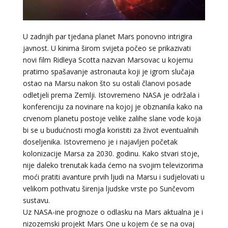
U zadnjih par tjedana planet Mars ponovno intrigira
javnost. U kinima širom svijeta počeo se prikazivati
novi film Ridleya Scotta nazvan Marsovac u kojemu
pratimo spašavanje astronauta koji je igrom slučaja
ostao na Marsu nakon što su ostali članovi posade
odletjeli prema Zemlji. Istovremeno NASA je održala i
konferenciju za novinare na kojoj je obznanila kako na
crvenom planetu postoje velike zalihe slane vode koja
bi se u budućnosti mogla koristiti za život eventualnih
doseljenika. Istovremeno je i najavljen početak
kolonizacije Marsa za 2030. godinu. Kako stvari stoje,
nije daleko trenutak kada ćemo na svojim televizorima
moći pratiti avanture prvih ljudi na Marsu i sudjelovati u
velikom pothvatu širenja ljudske vrste po Sunčevom
sustavu.
Uz NASA-ine prognoze o odlasku na Mars aktualna je i
nizozemski projekt Mars One u kojem će se na ovaj