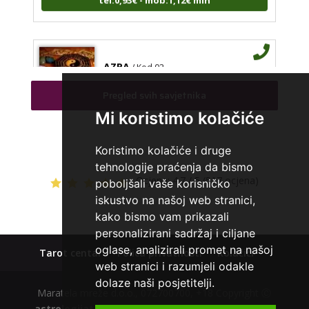
AZRA
/ Kod 02
Tarot savjetnik je slobodan
Pregled svih savjetnika
TEHNIKE:
visak, tarot, vidovitost, ljubavna predviđanja
Mi koristimo kolačiće
Broj tel: 064/600-600
tel:0,93€ - mob:1,12€ min
Koristimo kolačiće i druge
tehnologije praćenja da bismo
Ocjena:
4.7 / 5 (517 ocjena)
poboljšali vaše korisničko
iskustvo na našoj web stranici,
NINA
/ Kod 43
kako bismo vam prikazali
Tarot savjetnik je slobodan
personalizirani sadržaj i ciljane
oglase, analizirali promet na našoj
TEHNIKE:
tarot, vidovitost, tumečenje snova,
Tarot centar
Polica privatnosti
Kolačići
numerologija
web stranici i razumjeli odakle
dolaze naši posjetitelji.
Broj tel: 064/600-600
Maratela mreže d.o.o., 072700700, +18 Copyright Ⓒ
tel:0,93€ - mob:1,12€ min
astrologijatarot.com
| Usluge smiju koristiti osobe