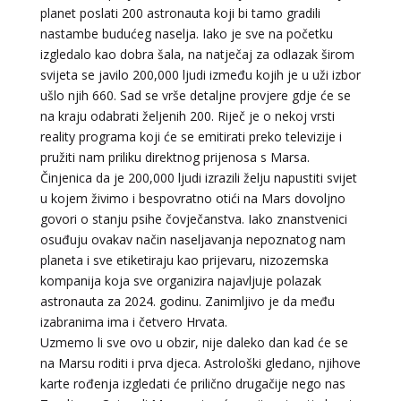
planet poslati 200 astronauta koji bi tamo gradili
nastambe budućeg naselja. Iako je sve na početku
izgledalo kao dobra šala, na natječaj za odlazak širom
svijeta se javilo 200,000 ljudi između kojih je u uži izbor
ušlo njih 660. Sad se vrše detaljne provjere gdje će se
na kraju odabrati željenih 200. Riječ je o nekoj vrsti
reality programa koji će se emitirati preko televizije i
pružiti nam priliku direktnog prijenosa s Marsa.
Činjenica da je 200,000 ljudi izrazili želju napustiti svijet
u kojem živimo i bespovratno otići na Mars dovoljno
govori o stanju psihe čovječanstva. Iako znanstvenici
osuđuju ovakav način naseljavanja nepoznatog nam
planeta i sve etiketiraju kao prijevaru, nizozemska
kompanija koja sve organizira najavljuje polazak
astronauta za 2024. godinu. Zanimljivo je da među
izabranima ima i četvero Hrvata.
LUCIJA
/ Kod #136
Uzmemo li sve ovo u obzir, nije daleko dan kad će se
Tarot savjetnik je zauzet
na Marsu roditi i prva djeca. Astrološki gledano, njihove
TEHNIKE:
sudbinske karte, anđeoske poruke
karte rođenja izgledati će prilično drugačije nego nas