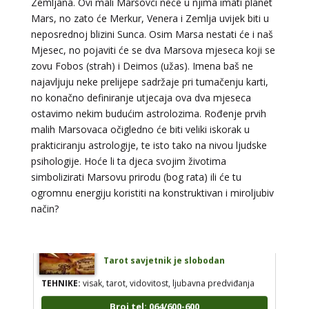
Zemljana. Ovi mali Marsovci neće u njima imati planet
Broj tel: 064/600-600
Mars, no zato će Merkur, Venera i Zemlja uvijek biti u
tel:0,93€ - mob:1,12€ min
neposrednoj blizini Sunca. Osim Marsa nestati će i naš
Mjesec, no pojaviti će se dva Marsova mjeseca koji se
zovu Fobos (strah) i Deimos (užas). Imena baš ne
najavljuju neke prelijepe sadržaje pri tumačenju karti,
STOJA
/ Kod 31
no konačno definiranje utjecaja ova dva mjeseca
Tarot savjetnik je slobodan
ostavimo nekim budućim astrolozima. Rođenje prvih
malih Marsovaca očigledno će biti veliki iskorak u
TEHNIKE:
kristalna kugla, tarot, vidovitost, visak
prakticiranju astrologije, te isto tako na nivou ljudske
Broj tel: 064/600-600
psihologije. Hoće li ta djeca svojim životima
tel:0,93€ - mob:1,12€ min
simbolizirati Marsovu prirodu (bog rata) ili će tu
ogromnu energiju koristiti na konstruktivan i miroljubiv
način?
AZRA
/ Kod 02
Tarot savjetnik je slobodan
TEHNIKE:
visak, tarot, vidovitost, ljubavna predviđanja
Broj tel: 064/600-600