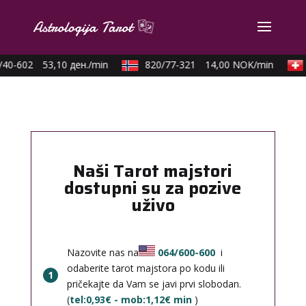
40-602
53,10 ден./min
820/77-321
14,00 NOK/min
Naši Tarot majstori
dostupni su za pozive
uživo
Nazovite nas na
064/600-600
i
odaberite tarot majstora po kodu ili
1
pričekajte da Vam se javi prvi slobodan.
(
tel:0,93€ - mob:1,12€ min
)