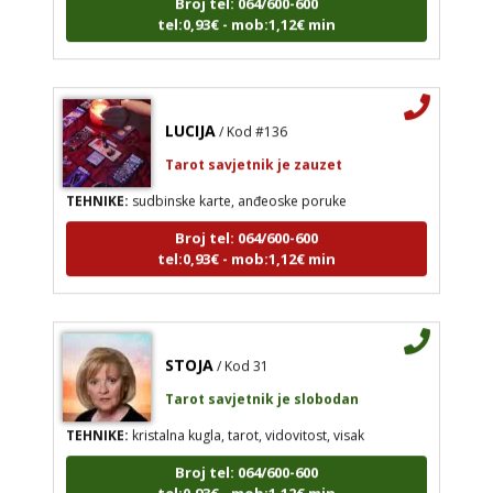
tel:0,93€ - mob:1,12€ min
LUCIJA
/ Kod #136
Tarot savjetnik je zauzet
TEHNIKE:
sudbinske karte, anđeoske poruke
Broj tel: 064/600-600
tel:0,93€ - mob:1,12€ min
STOJA
/ Kod 31
Tarot savjetnik je slobodan
TEHNIKE:
kristalna kugla, tarot, vidovitost, visak
Broj tel: 064/600-600
tel:0,93€ - mob:1,12€ min