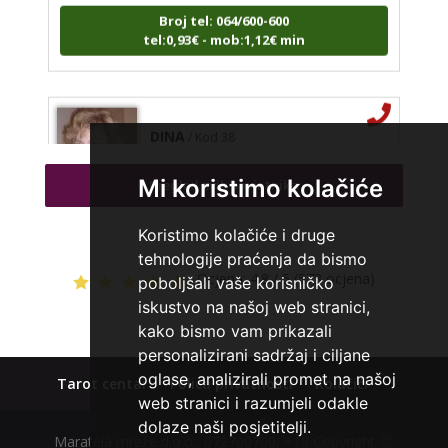
Broj tel: 064/600-600
tel:0,93€ - mob:1,12€ min
DINA
/ Kod 38
Tarot savjetnik je zauzet
Mi koristimo kolačiće
Pregled svih savjetnika
TEHNIKE:
numerologija, tarot, sudbinske karte
Broj tel: 064/600-600
Koristimo kolačiće i druge
tel:0,93€ - mob:1,12€ min
tehnologije praćenja da bismo
Ocjena:
4.8 / 5 (573 ocjena)
poboljšali vaše korisničko
iskustvo na našoj web stranici,
kako bismo vam prikazali
ŽANA
/ Kod 135
personalizirani sadržaj i ciljane
Tarot savjetnik je slobodan
oglase, analizirali promet na našoj
Tarot centar
Polica privatnosti
Kolačići
TEHNIKE:
tarot, astrologija, rune
web stranici i razumjeli odakle
dolaze naši posjetitelji.
Broj tel: 064/600-600
Maratela mreže d.o.o., 072700700, +18 Copyright Ⓒ