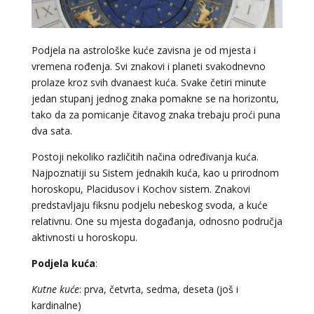
Podjela na astrološke kuće zavisna je od mjesta i
vremena rođenja. Svi znakovi i planeti svakodnevno
prolaze kroz svih dvanaest kuća. Svake četiri minute
jedan stupanj jednog znaka pomakne se na horizontu,
tako da za pomicanje čitavog znaka trebaju proći puna
dva sata.
Postoji nekoliko različitih načina određivanja kuća.
Najpoznatiji su Sistem jednakih kuća, kao u prirodnom
horoskopu, Placidusov i Kochov sistem. Znakovi
predstavljaju fiksnu podjelu nebeskog svoda, a kuće
relativnu. One su mjesta događanja, odnosno područja
aktivnosti u horoskopu.
Podjela kuća
:
Kutne kuće
: prva, četvrta, sedma, deseta (još i
kardinalne)