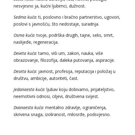
Tarot savjetnik je zauzet
nesvjesno ja, kućni ljubimci, dužnost.
TEHNIKE:
tarot, tarot marseille, ljubavni tarot, visak
Sedma kuća
: ti, poslovno i bračno partnerstvo, ugovori,
poslovi s javnošću, što nedostaje, suradnja.
Broj tel: 064/600-600
tel:0,93€ - mob:1,12€ min
Osma kuća
: tvoje, podrška drugih, tajne, seks, smrt,
naslijeđe, regeneracija.
Deveta kuća
: tamo, viši um, zakon, nauka, više
VESNA BURCSA
/ Kod 55
obrazovanje, filozofija, daleka putovanja, aspiracije.
Tarot savjetnik je slobodan
Deseta kuća
: javnost, profesija, reputacija i položaj u
društvu, ambicije, autoriteti, čast.
TEHNIKE:
tarot, psihološki razgovori
Broj tel: 064/600-600
Jedanaesta kuća
: ljubav koju dobivamo, prijateljstvo,
tel:0,93€ - mob:1,12€ min
neemotivni odnosi, ciljevi, društvena svijest.
Dvanaesta kuća
: mentalno zdravlje, ograničenja,
skrivena snaga, izoliranost, milosrđe, podsvjesno.
DINA
/ Kod 38
Tarot savjetnik je zauzet