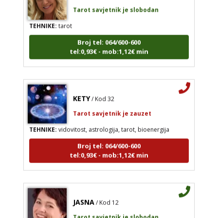
Tarot savjetnik je slobodan
TEHNIKE:
tarot
Broj tel: 064/600-600
tel:0,93€ - mob:1,12€ min
KETY
/ Kod 32
Tarot savjetnik je zauzet
TEHNIKE:
vidovitost, astrologija, tarot, bioenergija
Broj tel: 064/600-600
tel:0,93€ - mob:1,12€ min
JASNA
/ Kod 12
Tarot savjetnik je slobodan