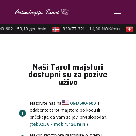
0-602
53,10 ден./min
820/77-321
14,00 NOK/min
0
Naši Tarot majstori
dostupni su za pozive
uživo
Nazovite nas na
064/600-600
i
odaberite tarot majstora po kodu ili
1
pričekajte da Vam se javi prvi slobodan.
(
tel:0,93€ - mob:1,12€ min
)
Nakon razgovora razmislite o svemu,