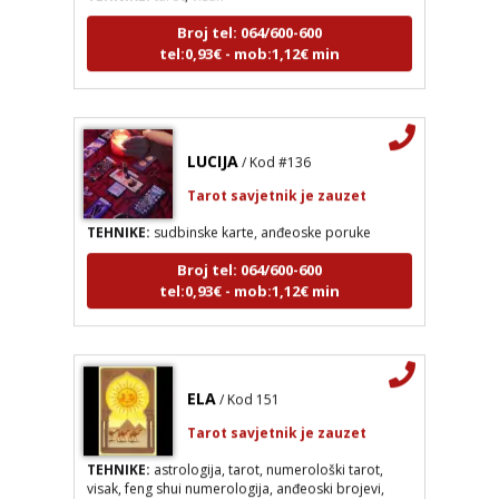
Broj tel: 064/600-600
tel:0,93€ - mob:1,12€ min
LUCIJA
/ Kod #136
Tarot savjetnik je zauzet
TEHNIKE:
sudbinske karte, anđeoske poruke
Broj tel: 064/600-600
tel:0,93€ - mob:1,12€ min
ELA
/ Kod 151
LUCIJA
/ Kod #136
Tarot savjetnik je zauzet
Tarot savjetnik je zauzet
TEHNIKE:
astrologija, tarot, numerološki tarot,
TEHNIKE:
sudbinske karte, anđeoske poruke
visak, feng shui numerologija, anđeoski brojevi,
tumačenje snova, rune, kristali, reiki, terapija