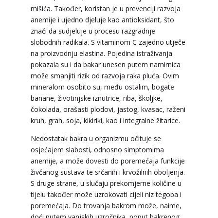
mišića. Također, koristan je u prevenciji razvoja
anemije i ujedno djeluje kao antioksidant, što
znači da sudjeluje u procesu razgradnje
LUCIJA
/ Kod #136
slobodnih radikala. S vitaminom C zajedno utječe
na proizvodnju elastina. Pojedina istraživanja
Tarot savjetnik je zauzet
pokazala su i da bakar unesen putem namirnica
TEHNIKE:
sudbinske karte, anđeoske poruke
može smanjiti rizik od razvoja raka pluća. Ovim
Broj tel: 064/600-600
mineralom osobito su, među ostalim, bogate
tel:0,93€ - mob:1,12€ min
banane, životinjske iznutrice, riba, školjke,
čokolada, orašasti plodovi, jastog, kvasac, raženi
kruh, grah, soja, kikiriki, kao i integralne žitarice.
Nedostatak bakra u organizmu očituje se
ELA
/ Kod 151
osjećajem slabosti, odnosno simptomima
Tarot savjetnik je zauzet
anemije, a može dovesti do poremećaja funkcije
živčanog sustava te srčanih i krvožilnih oboljenja.
TEHNIKE:
astrologija, tarot, numerološki tarot,
visak, feng shui numerologija, anđeoski brojevi,
S druge strane, u slučaju prekomjerne količine u
tumačenje snova, rune, kristali, reiki, terapija
tijelu također može uzrokovati cijeli niz tegoba i
bojama, anđeoske karte, iscjeljivanje anđeoskim
poremećaja. Do trovanja bakrom može, naime,
energijama
doći putem vanjskih uzročnika, poput bakrenog