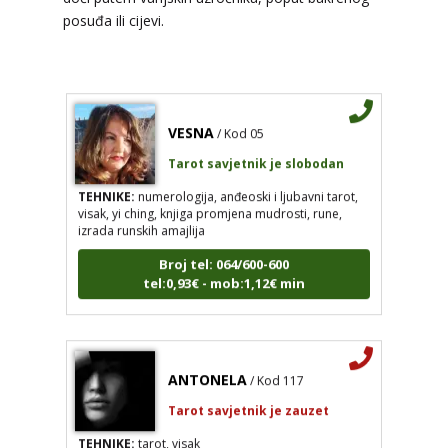
Broj tel: 064/600-600
posuđa ili cijevi.
tel:0,93€ - mob:1,12€ min
VESNA
/ Kod 05
Tarot savjetnik je slobodan
TEHNIKE:
numerologija, anđeoski i ljubavni tarot,
visak, yi ching, knjiga promjena mudrosti, rune,
izrada runskih amajlija
Broj tel: 064/600-600
tel:0,93€ - mob:1,12€ min
ANTONELA
/ Kod 117
Tarot savjetnik je zauzet
TEHNIKE:
tarot, visak