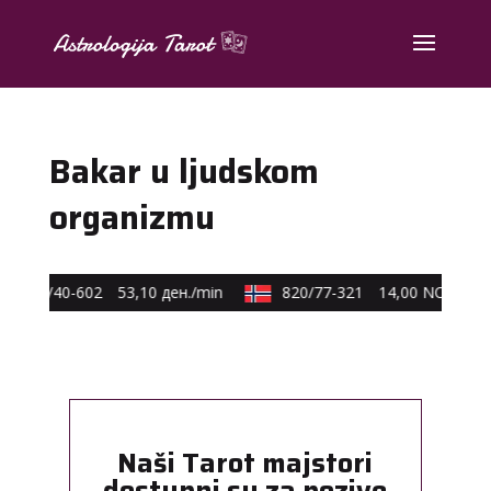
Bakar u ljudskom
organizmu
0590/40-602
53,10 ден./min
820/77-321
14,00 NOK/min
Naši Tarot majstori
dostupni su za pozive