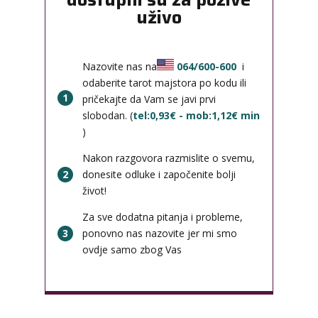
uživo
Nazovite nas na
064/600-600
i
odaberite tarot majstora po kodu ili
1
pričekajte da Vam se javi prvi
slobodan. (
tel:0,93€ - mob:1,12€ min
)
Nakon razgovora razmislite o svemu,
2
donesite odluke i započenite bolji
život!
Za sve dodatna pitanja i probleme,
3
ponovno nas nazovite jer mi smo
ovdje samo zbog Vas