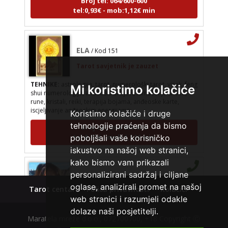
tel:0,93€ - mob:1,12€ min
ELA
/ Kod 151
Tarot savjetnik je zauzet
TEHNIKE:
astrologija, tarot, numerološki tarot, visak, feng
Mi koristimo kolačiće
shui numerologija, anđeoski brojevi, tumačenje snova,
rune, kristali, reiki, terapija bojama, anđeoske karte,
iscjeljivanje anđeoskim energijama
Koristimo kolačiće i druge
Broj tel: 064/600-600
tehnologije praćenja da bismo
tel:0,93€ - mob:1,12€ min
poboljšali vaše korisničko
iskustvo na našoj web stranici,
kako bismo vam prikazali
VESNA
/ Kod 05
personalizirani sadržaj i ciljane
oglase, analizirali promet na našoj
Tarot savjetnik je slobodan
Tarot centar
Polica privatnosti
Kolačići
web stranici i razumjeli odakle
TEHNIKE:
numerologija, anđeoski i ljubavni tarot, visak, yi
dolaze naši posjetitelji.
ching, knjiga promjena mudrosti, rune, izrada runskih
Maratela mreže d.o.o., 072700700, +18 Copyright Ⓒ
amajlija