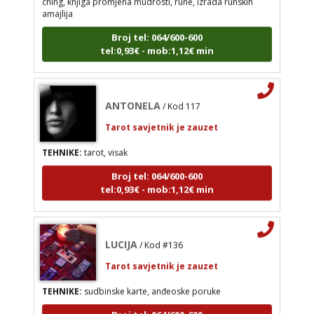
amajlija
Tarot savjetnik je zauzet
Broj tel: 064/600-600
TEHNIKE:
tarot, visak
tel:0,93€ - mob:1,12€ min
Broj tel: 064/600-600
tel:0,93€ - mob:1,12€ min
ANTONELA
/ Kod 117
Tarot savjetnik je zauzet
TEHNIKE:
tarot, visak
Broj tel: 064/600-600
tel:0,93€ - mob:1,12€ min
LUCIJA
/ Kod #136
Tarot savjetnik je zauzet
TEHNIKE:
sudbinske karte, anđeoske poruke
Broj tel: 064/600-600