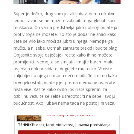
Super je dečko, drag vam je, ali ljubavi nema nikakve.
Jednostavno se ne možete zaljubiti te ga gledati kao
muškarca. On vama predstavlja jako dobrog prijatelja i
protiv toga ne možete. To što je dobar ne znači kako
ćete se vrlo lako moći zaljubiti u njega. Nemojte ga
mučiti, a ni sebe. Odmah zatražite prekid i budite blagi.
Objasnite svoje osjećaje i recite kako ih ne možete
promijeniti. Nemojte se smijati i imajte barem malo
osjećaja dok prekidate, dugujete mu toliko. Vi niste
zaljubljeni u njega i nikada nećete biti. Recite mu kako
bi voljeli ostati prijatelji jer prema njemu ne osjećate
ništa više. Kažite kako očito još niste spremni za
ozbiljnu vezu te se želite usredotočiti na sebe i svoju
budućnost. Ako ljubavi nema tada ne postoji ni veza.
AZRA
/ Kod 02
Tarot savjetnik je zauzet
TEHNIKE:
visak, tarot, vidovitost, ljubavna predviđanja
Broj tel: 064/600-600