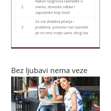
Nakon razgovora razmislite o
2
svemu, donesite odluke i
započenite bolji život!
Za sve dodatna pitanja i
3
probleme, ponovno nas nazovite
jer mi smo ovdje samo zbog Vas
Bez ljubavi nema veze