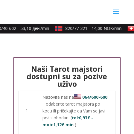
/40-602
53,10 ден./min
820/77-321
14,00 NOK/min
Naši Tarot majstori
dostupni su za pozive
uživo
Nazovite nas na
064/600-600
i odaberite tarot majstora po
1
kodu ili pričekajte da Vam se javi
prvi slobodan. (
tel:0,93€ -
mob:1,12€ min
)