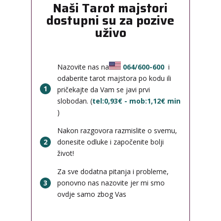
Naši Tarot majstori
dostupni su za pozive
uživo
Nazovite nas na
064/600-600
i
odaberite tarot majstora po kodu ili
1
pričekajte da Vam se javi prvi
slobodan. (
tel:0,93€ - mob:1,12€ min
)
Nakon razgovora razmislite o svemu,
2
donesite odluke i započenite bolji
život!
Za sve dodatna pitanja i probleme,
3
ponovno nas nazovite jer mi smo
ovdje samo zbog Vas