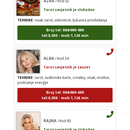
Tarot savjetnik je slobodan
ALBA
/ Kod 24
TEHNIKE:
visak, tarot, vidovitost, ljubavna predviđanja
Tarot savjetnik je zauzet
Broj tel: 064/600-600
TEHNIKE:
tarot, sudbinske karte, crowley, visak,
tel:0,93€ - mob:1,12€ min
molitve, podizanje energije
Broj tel: 064/600-600
tel:0,93€ - mob:1,12€ min
ALBA
/ Kod 24
Tarot savjetnik je zauzet
TEHNIKE:
tarot, sudbinske karte, crowley, visak, molitve,
RAJNA
podizanje energije
/ Kod 85
Tarot savjetnik je slobodan
Broj tel: 064/600-600
tel:0,93€ - mob:1,12€ min
TEHNIKE:
tarot, razgovori
Broj tel: 064/600-600
tel:0,93€ - mob:1,12€ min
RAJNA
/ Kod 85
Tarot savjetnik je slobodan