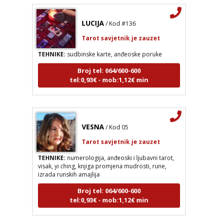
LUCIJA
/ Kod #136
Tarot savjetnik je zauzet
TEHNIKE:
sudbinske karte, anđeoske poruke
Broj tel: 064/600-600
tel:0,93€ - mob:1,12€ min
VESNA
/ Kod 05
LUCIJA
/ Kod #136
Tarot savjetnik je zauzet
Tarot savjetnik je zauzet
TEHNIKE:
numerologija, anđeoski i ljubavni tarot,
TEHNIKE:
sudbinske karte, anđeoske poruke
visak, yi ching, knjiga promjena mudrosti, rune,
izrada runskih amajlija
Broj tel: 064/600-600
tel:0,93€ - mob:1,12€ min
Broj tel: 064/600-600
tel:0,93€ - mob:1,12€ min