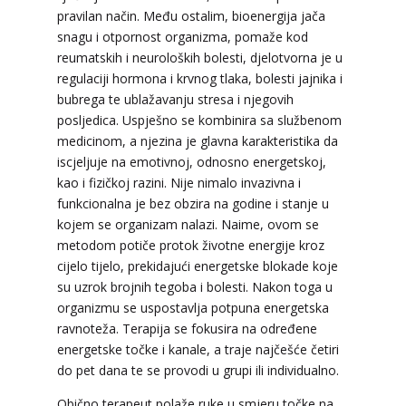
pravilan način. Među ostalim, bioenergija jača
snagu i otpornost organizma, pomaže kod
reumatskih i neuroloških bolesti, djelotvorna je u
regulaciji hormona i krvnog tlaka, bolesti jajnika i
bubrega te ublažavanju stresa i njegovih
posljedica. Uspješno se kombinira sa službenom
medicinom, a njezina je glavna karakteristika da
iscjeljuje na emotivnoj, odnosno energetskoj,
kao i fizičkoj razini. Nije nimalo invazivna i
funkcionalna je bez obzira na godine i stanje u
kojem se organizam nalazi. Naime, ovom se
metodom potiče protok životne energije kroz
cijelo tijelo, prekidajući energetske blokade koje
su uzrok brojnih tegoba i bolesti. Nakon toga u
organizmu se uspostavlja potpuna energetska
ravnoteža. Terapija se fokusira na određene
energetske točke i kanale, a traje najčešće četiri
do pet dana te se provodi u grupi ili individualno.
Obično terapeut polaže ruke u smjeru točke na