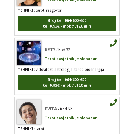
TEHNIKE:
tarot, razgovori
KETY
/ Kod 32
Broj tel: 064/600-600
Tarot savjetnik je slobodan
tel:0,93€ - mob:1,12€ min
TEHNIKE:
vidovitost, astrologija, tarot, bioenergija
Broj tel: 064/600-600
KETY
tel:0,93€ - mob:1,12€ min
/ Kod 32
Tarot savjetnik je slobodan
TEHNIKE:
vidovitost, astrologija, tarot, bioenergija
EVITA
/ Kod 52
Broj tel: 064/600-600
tel:0,93€ - mob:1,12€ min
Tarot savjetnik je slobodan
TEHNIKE:
tarot
Broj tel: 064/600-600
EVITA
/ Kod 52
tel:0,93€ - mob:1,12€ min
Tarot savjetnik je slobodan
TEHNIKE:
tarot