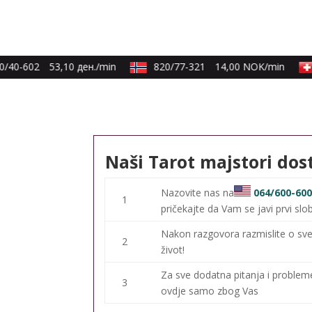
/40-602
53,10 ден./min
820/77-321
14,00 NOK/min
Naši Tarot majstori dos
Nazovite nas na
064/600-60
1
pričekajte da Vam se javi prvi slo
Nakon razgovora razmislite o sve
2
život!
Za sve dodatna pitanja i proble
3
ovdje samo zbog Vas