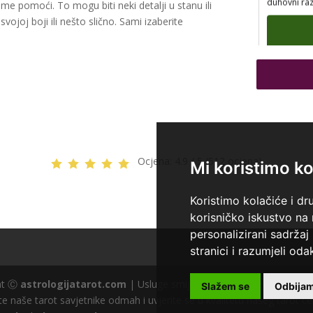
e pomoći. To mogu biti neki detalji u stanu ili
svojoj boji ili nešto slično. Sami izaberite
TEHNIKE:
k
Ocjena:
4.9 / 5 (512 ocjena)
Mi koristimo ko
Koristimo kolačiće i dr
korisničko iskustvo na
personalizirani sadržaj 
stranici i razumjeli odak
ght Ⓒ
astrologijatarot.com
| Usluge smiju koristiti osobe starije od
Slažem se
Odbija
TEHNIKE:
v
e naše tarot savjetnike odmah i uvjerite se u kvalitetu našeg tarot ce