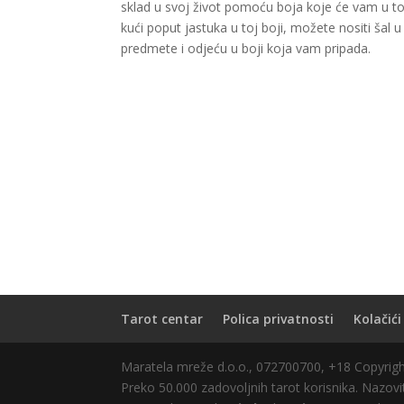
sklad u svoj život pomoću boja koje će vam u tom
kući poput jastuka u toj boji, možete nositi šal u 
predmete i odjeću u boji koja vam pripada.
Tarot centar
Polica privatnosti
Kolačići
Maratela mreže d.o.o., 072700700, +18 Copyri
Preko 50.000 zadovoljnih tarot korisnika. Nazovit