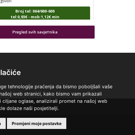
Broj tel: 064/600-600
tel:0,93€ - mob:1,12€ min
Pregled svih savjetnika
STOJA
/ Kod 31
Tarot savjetnik je slobodan
ristalna kugla, tarot, vidovitost, visak
lačiće
Broj tel: 064/600-600
tel:0,93€ - mob:1,12€ min
uge tehnologije praćenja da bismo poboljšali vaše
 našoj web stranici, kako bismo vam prikazali
i ciljane oglase, analizirali promet na našoj web
AZRA
/ Kod 02
le dolaze naši posjetitelji.
Tarot savjetnik je slobodan
 +18 godina.
m
Promjeni moje postavke
isak, tarot, vidovitost, ljubavna predviđanja
ntra.