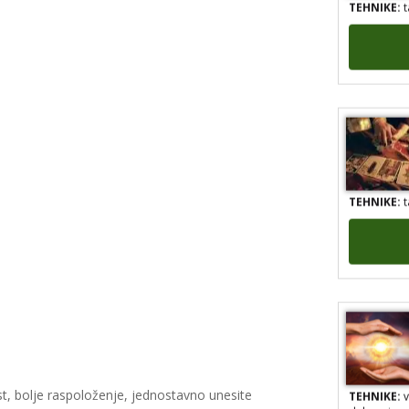
TEHNIKE:
t
TEHNIKE:
v
st, bolje raspoloženje, jednostavno unesite
duhovni ra