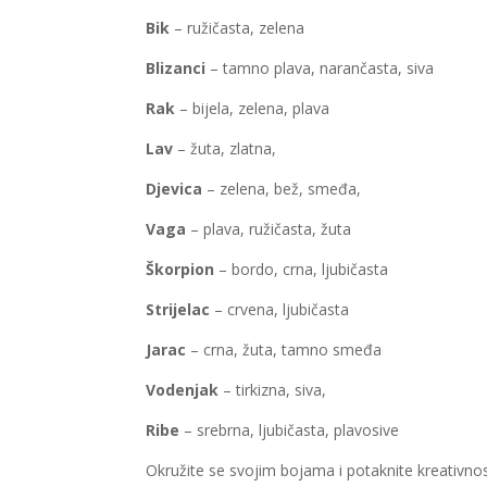
Bik
– ružičasta, zelena
Blizanci
– tamno plava, narančasta, siva
Rak
– bijela, zelena, plava
Lav
– žuta, zlatna,
Djevica
– zelena, bež, smeđa,
Vaga
– plava, ružičasta, žuta
Škorpion
– bordo, crna, ljubičasta
Strijelac
– crvena, ljubičasta
Jarac
– crna, žuta, tamno smeđa
Vodenjak
– tirkizna, siva,
Ribe
– srebrna, ljubičasta, plavosive
Okružite se svojim bojama i potaknite kreativno