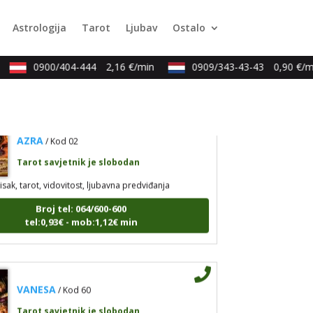
Tarot savjetnik je slobodan
Astrologija
Tarot
Ljubav
Ostalo
ristalna kugla, tarot, vidovitost, visak
Broj tel: 064/600-600
tel:0,93€ - mob:1,12€ min
0900/404-444
2,16 €/min
0909/343-43-43
0,90 €/mi
AZRA
/ Kod 02
Tarot savjetnik je slobodan
isak, tarot, vidovitost, ljubavna predviđanja
Broj tel: 064/600-600
tel:0,93€ - mob:1,12€ min
VANESA
/ Kod 60
Tarot savjetnik je slobodan