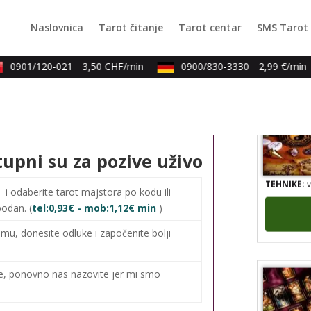
Naslovnica
Tarot čitanje
Tarot centar
SMS Tarot
TEHNIKE:
k
0901/120-021
3,50 CHF/min
0900/830-3330
2,99 €/min
tupni su za pozive uživo
TEHNIKE:
v
0
i odaberite tarot majstora po kodu ili
bodan. (
tel:0,93€ - mob:1,12€ min
)
mu, donesite odluke i započenite bolji
me, ponovno nas nazovite jer mi smo