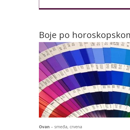
Boje po horoskopsko
Ovan
– smeđa, crvena