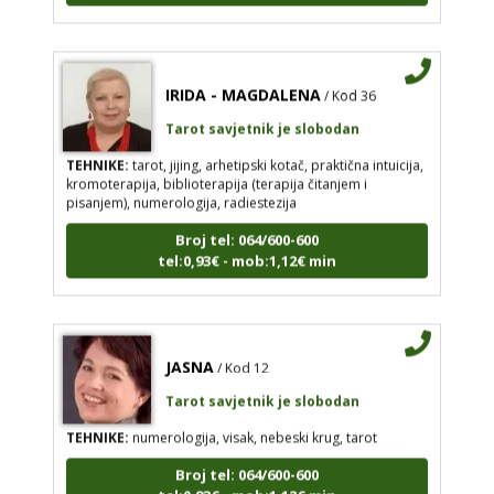
IRIDA - MAGDALENA
/ Kod 36
Tarot savjetnik je slobodan
TEHNIKE:
tarot, jijing, arhetipski kotač, praktična intuicija,
kromoterapija, biblioterapija (terapija čitanjem i
pisanjem), numerologija, radiestezija
Broj tel: 064/600-600
tel:0,93€ - mob:1,12€ min
JASNA
/ Kod 12
Tarot savjetnik je slobodan
TEHNIKE:
numerologija, visak, nebeski krug, tarot
Broj tel: 064/600-600
tel:0,93€ - mob:1,12€ min