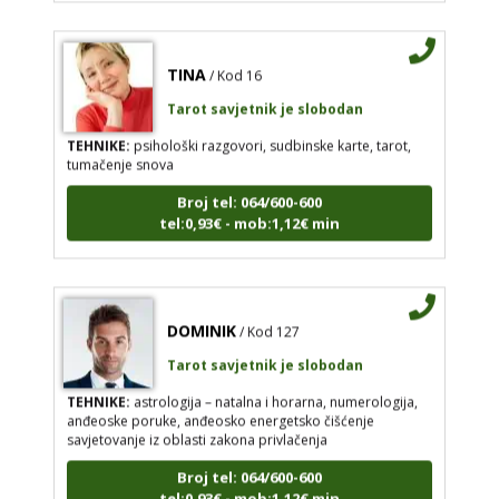
TINA
/ Kod 16
Tarot savjetnik je slobodan
TEHNIKE:
psihološki razgovori, sudbinske karte, tarot,
tumačenje snova
Broj tel: 064/600-600
tel:0,93€ - mob:1,12€ min
DOMINIK
/ Kod 127
Tarot savjetnik je slobodan
TEHNIKE:
astrologija – natalna i horarna, numerologija,
anđeoske poruke, anđeosko energetsko čišćenje
savjetovanje iz oblasti zakona privlačenja
Broj tel: 064/600-600
tel:0,93€ - mob:1,12€ min