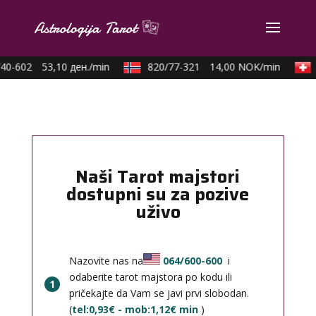
40-602
53,10 ден./min
820/77-321
14,00 NOK/min
Naši Tarot majstori
dostupni su za pozive
uživo
Nazovite nas na
064/600-600
i
odaberite tarot majstora po kodu ili
1
pričekajte da Vam se javi prvi slobodan.
(
tel:0,93€ - mob:1,12€ min
)