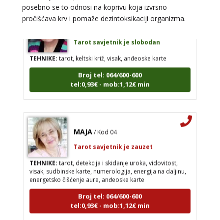
posebno se to odnosi na koprivu koja izvrsno
pročišćava krv i pomaže dezintoksikaciji organizma.
SARA
/ Kod 01
Tarot savjetnik je slobodan
TEHNIKE:
tarot, keltski križ, visak, anđeoske karte
Broj tel: 064/600-600
tel:0,93€ - mob:1,12€ min
MAJA
/ Kod 04
Tarot savjetnik je zauzet
TEHNIKE:
tarot, detekcija i skidanje uroka, vidovitost,
visak, sudbinske karte, numerologija, energija na daljinu,
energetsko čišćenje aure, anđeoske karte
Broj tel: 064/600-600
tel:0,93€ - mob:1,12€ min