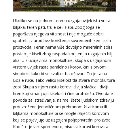
JANA
/ Kod 49
Ukoliko se na jednom terenu uzgaja uvijek ista vrsta
biljaka, teren pati, truje se i slabi. Zbog toga se
Tarot savjetnik je zauzet
pogoršava njegova vitalnost i nije moguće dobiti
TEHNIKE:
tarot
upotrebljiv urod bez korištenja suvremenih kemijskih
Broj tel: 064/600-600
proizvoda. Teren nema više dovoljno mineralnih soli i
tel:0,93€ - mob:1,12€ min
postao je kiseli zbog raspada korij enj a uzgajanih bilj
aka. U slučajevima monokulture, skupa s uzgajanom
vrstom uvijek raste paralelno i korov, čini s prvom
simbiozu kako bi se kvalitet tla očuvao. To je tajna
KRISTINA
Božje ruke. Tako veliku kiselost tla stvara monokultura
/ Kod 160
zobi. Skupa s njom rastu korovi: divlja slačica i divlji
Tarot savjetnik je zauzet
hren koji smanj uju kiselost i čine protutežu. Ovo daje
TEHNIKE:
asrologija; numerologija, tarot
povoda za istraživanja, naime, štete ljudskom zdravlju
prouzročene jednoličnom prehranom žitaricama ili
Broj tel: 064/600-600
biljkama monokulture bi se mogle izliječiti korovom
tel:0,93€ - mob:1,12€ min
koji se pojavljuje uz uzgojeni poljoprivredni proizvod.
Kao što je već spomenuto, nisu svi korovi korovi, a