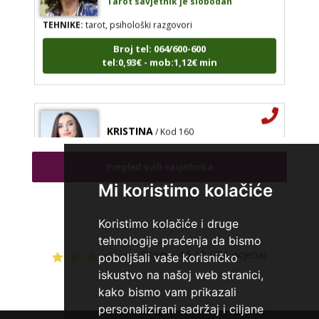
TEHNIKE:
tarot, psihološki razgovori
Broj tel: 064/600-600
tel:0,93€ - mob:1,12€ min
KRISTINA
/ Kod 160
Tarot savjetnik je zauzet
Pregled svih savjetnika
TEHNIKE:
asrologija; numerologija, tarot
Mi koristimo kolačiće
Broj tel: 064/600-600
tel:0,93€ - mob:1,12€ min
Koristimo kolačiće i druge
tehnologije praćenja da bismo
Ocjena:
4.5 / 5 (456 ocjena)
poboljšali vaše korisničko
DINA
/ Kod 38
iskustvo na našoj web stranici,
kako bismo vam prikazali
Tarot savjetnik je zauzet
personalizirani sadržaj i ciljane
TEHNIKE:
numerologija, tarot, sudbinske karte