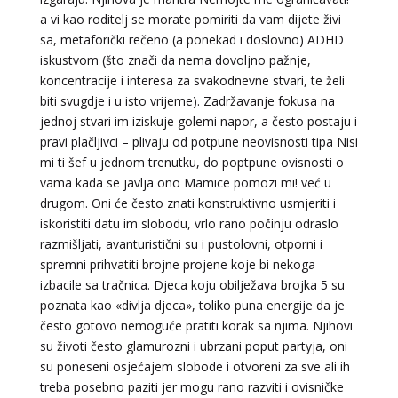
a vi kao roditelj se morate pomiriti da vam dijete živi
NIVES
/ Kod 20
sa, metaforički rečeno (a ponekad i doslovno) ADHD
Tarot savjetnik je zauzet
iskustvom (što znači da nema dovoljno pažnje,
koncentracije i interesa za svakodnevne stvari, te želi
TEHNIKE:
astrologija, sudbinske karte, tarot
biti svugdje i u isto vrijeme). Zadržavanje fokusa na
Broj tel: 064/600-600
jednoj stvari im iziskuje golemi napor, a često postaju i
tel:0,93€ - mob:1,12€ min
pravi plačljivci – plivaju od potpune neovisnosti tipa Nisi
mi ti šef u jednom trenutku, do poptpune ovisnosti o
vama kada se javlja ono Mamice pomozi mi! već u
drugom. Oni će često znati konstruktivno usmjeriti i
VESNA BURCSA
/ Kod 55
iskoristiti datu im slobodu, vrlo rano počinju odraslo
razmišljati, avanturistični su i pustolovni, otporni i
Tarot savjetnik je slobodan
spremni prihvatiti brojne projene koje bi nekoga
TEHNIKE:
tarot, psihološki razgovori
izbacile sa tračnica. Djeca koju obilježava brojka 5 su
Broj tel: 064/600-600
poznata kao «divlja djeca», toliko puna energije da je
tel:0,93€ - mob:1,12€ min
često gotovo nemoguće pratiti korak sa njima. Njihovi
su životi često glamurozni i ubrzani poput partyja, oni
su poneseni osjećajem slobode i otvoreni za sve ali ih
treba posebno paziti jer mogu rano razviti i ovisničke