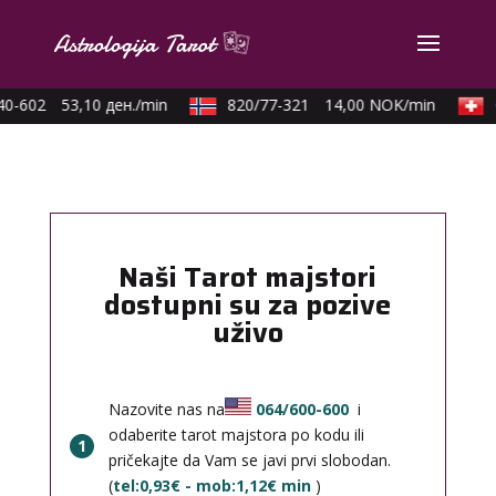
0-602
53,10 ден./min
820/77-321
14,00 NOK/min
0
Naši Tarot majstori
dostupni su za pozive
uživo
Nazovite nas na
064/600-600
i
odaberite tarot majstora po kodu ili
1
pričekajte da Vam se javi prvi slobodan.
(
tel:0,93€ - mob:1,12€ min
)