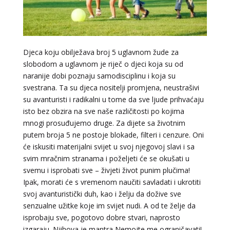
Djeca koju obilježava broj 5 uglavnom žude za
slobodom a uglavnom je riječ o djeci koja su od
naranije dobi poznaju samodisciplinu i koja su
svestrana. Ta su djeca nositelji promjena, neustrašivi
su avanturisti i radikalni u tome da sve ljude prihvaćaju
isto bez obzira na sve naše različitosti po kojima
mnogi prosuđujemo druge. Za dijete sa životnim
putem broja 5 ne postoje blokade, filteri i cenzure. Oni
će iskusiti materijalni svijet u svoj njegovoj slavi i sa
svim mračnim stranama i poželjeti će se okušati u
svemu i isprobati sve – živjeti život punim plučima!
Ipak, morati će s vremenom naučiti savladati i ukrotiti
svoj avanturistički duh, kao i želju da dožive sve
senzualne užitke koje im svijet nudi. A od te želje da
isprobaju sve, pogotovo dobre stvari, naprosto
izgaraju. Njihova je mantra Nemojte me ograničavati!