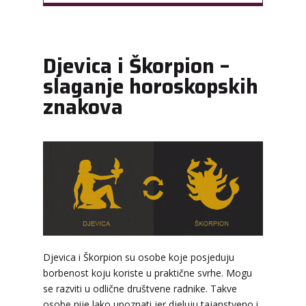
Djevica i Škorpion –
slaganje horoskopskih
znakova
Djevica i Škorpion su osobe koje posjeduju
borbenost koju koriste u praktične svrhe. Mogu
se razviti u odlične društvene radnike. Takve
LUCIJA
/ Kod #136
osobe nije lako upoznati jer djeluju tajanstveno i