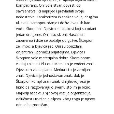
Tarot savjetnik je zauzet
komplicirano. Oni vole stvari dovesti do
savršenstva, ići naprijed i prevladati svoje
TEHNIKE:
sudbinske karte, anđeoske poruke
nedostatke. Karakterizira ih snažna volja, drugima
Broj tel: 064/600-600
ulijevaju samopouzdanje i doživljavaju ih kao
tel:0,93€ - mob:1,12€ min
vođe. Škorpion i Djevica su znakovi koji su odani
jedan drugome. Oni nisu skloni izlascima i
zabavama i drže se podalje od gužve. Škorpion
želi moć, a Djevica red. Oni su pouzdani,
ELA
/ Kod 151
orijentirani i pomažu prijateljima. Djevica i
škorpion vole materijalna dobra. Škorpionom
Tarot savjetnik je slobodan
vladaju planeti Pluton i Mars i to je vodeni znak.
TEHNIKE:
astrologija, tarot, numerološki tarot,
Djevicom vlada planet Merkur i to je zemljani
visak, feng shui numerologija, anđeoski brojevi,
znak. Djevica je jednostavan znak, dok je
tumačenje snova, rune, kristali, reiki, terapija
bojama, anđeoske karte, iscjeljivanje anđeoskim
Škorpion komplicirani znak. U njihovoj vezi je
energijama
bitno da razgovaraju o svemu što im je bitno.
Najbolji aspekt u njihovoj vezi je organizacija,
Broj tel: 064/600-600
tel:0,93€ - mob:1,12€ min
odlučnost i izvršenje ciljeva. Zbog toga je njihov
odnos harmoničan.