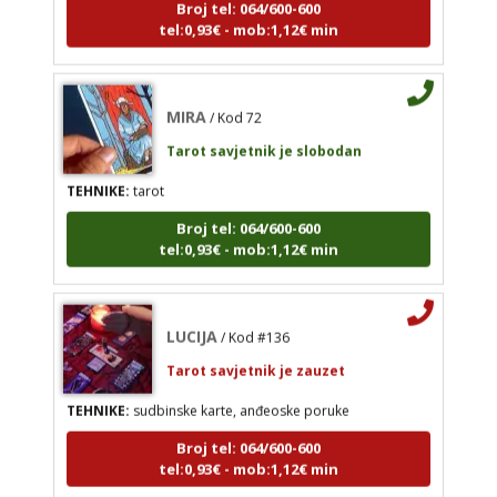
tel:0,93€ - mob:1,12€ min
Tarot savjetnik je slobodan
TEHNIKE:
tarot
Broj tel: 064/600-600
MIRA
/ Kod 72
tel:0,93€ - mob:1,12€ min
Tarot savjetnik je slobodan
TEHNIKE:
tarot
Broj tel: 064/600-600
tel:0,93€ - mob:1,12€ min
LUCIJA
/ Kod #136
Tarot savjetnik je zauzet
TEHNIKE:
sudbinske karte, anđeoske poruke
Broj tel: 064/600-600
tel:0,93€ - mob:1,12€ min