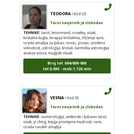
TEODORA
/ Kod 29
Tarot savjetnik je slobodan
TEHNIKE:
tarot, lenormand, crowley, visak,
kristalna kugla, terapija kristalima, čišćenje sure,
izrada amajlija za ljubav, novac, posao, urođena
vidovitost, astrologija, kristali, karmička astrologija
analiza snova, magijski rituali
Broj tel: 064/600-600
tel:0,93€ - mob:1,12€ min
VESNA
/ Kod 05
Tarot savjetnik je slobodan
TEHNIKE:
numerologija, anđeoski i ljubavni tarot,
visak, yi ching, knjiga promjena mudrosti, rune,
izrada runskih amajlija
Broj tel: 064/600-600