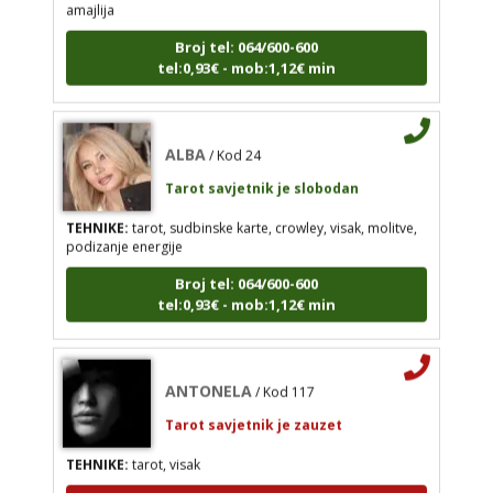
Broj tel: 064/600-600
Tarot savjetnik je slobodan
tel:0,93€ - mob:1,12€ min
TEHNIKE:
tarot, sudbinske karte, crowley, visak,
molitve, podizanje energije
Broj tel: 064/600-600
ALBA
/ Kod 24
tel:0,93€ - mob:1,12€ min
Tarot savjetnik je slobodan
TEHNIKE:
tarot, sudbinske karte, crowley, visak, molitve,
podizanje energije
ANTONELA
/ Kod 117
Broj tel: 064/600-600
Tarot savjetnik je zauzet
tel:0,93€ - mob:1,12€ min
TEHNIKE:
tarot, visak
Broj tel: 064/600-600
ANTONELA
/ Kod 117
tel:0,93€ - mob:1,12€ min
Tarot savjetnik je zauzet
TEHNIKE:
tarot, visak
MIRA
Broj tel: 064/600-600
/ Kod 72