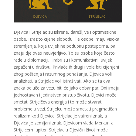
Djevica i Strijelac su iskrene, darežljive i optimistične
ELA
/ Kod 151
osobe. Izrazito cijene slobodu. Te osobe imaju visoka
Tarot savjetnik je slobodan
stremljenja, koja uvijek ne podupiru postupcima, pa
znaju djelovati neuvjerljivo. To su osobe koje često
TEHNIKE:
astrologija, tarot, numerološki tarot, visak, feng
rade u diplomaciji. Hrabri su i komunikativni, uvijek
shui numerologija, anđeoski brojevi, tumačenje snova,
rune, kristali, reiki, terapija bojama, anđeoske karte,
zapaženi u društvu. Privlače ih drugi i vole biti cijenjeni
iscjeljivanje anđeoskim energijama
zbog poštenja i razumnog ponašanja. Djevica voli
Broj tel: 064/600-600
analizirati, a Strijelac voli istraživati. Ako se ta dva
tel:0,93€ - mob:1,12€ min
znaka odluče za vezu biti će jako dobar par. Oni imaju
jednostavan i jedinstven pristup životu. Djevici može
smetati Strijelčeva energija i to može stvarati
probleme u vezi. Strijelcu može smetati pragmatičan
VESNA BURCSA
realizam kod Djevice. Strijelac je vatreni znak, a
/ Kod 55
Djevica je zemljani znak. Djevicom vlada Merkur, a
Tarot savjetnik je zauzet
Strijelcem Jupiter. Strijelac u Djevičin život može
TEHNIKE:
tarot, psihološki razgovori