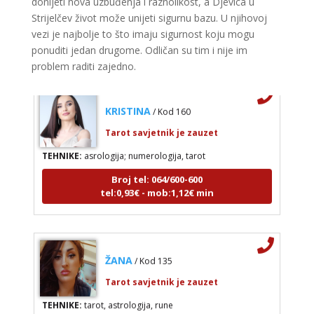
donijeti nova uzbuđenja i raznolikost, a Djevica u
Strijelčev život može unijeti sigurnu bazu. U njihovoj
Broj tel: 064/600-600
vezi je najbolje to što imaju sigurnost koju mogu
tel:0,93€ - mob:1,12€ min
ponuditi jedan drugome. Odličan su tim i nije im
problem raditi zajedno.
KRISTINA
/ Kod 160
Tarot savjetnik je zauzet
TEHNIKE:
asrologija; numerologija, tarot
Broj tel: 064/600-600
tel:0,93€ - mob:1,12€ min
ŽANA
/ Kod 135
Tarot savjetnik je zauzet
TEHNIKE:
tarot, astrologija, rune