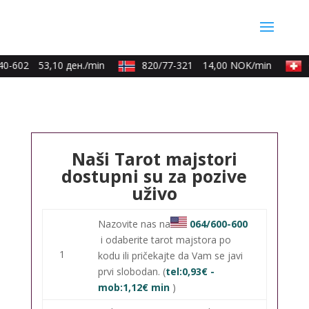
0-602
53,10 ден./min
820/77-321
14,00 NOK/min
0
Naši Tarot majstori
dostupni su za pozive
uživo
Nazovite nas na
064/600-600
i odaberite tarot majstora po
1
kodu ili pričekajte da Vam se javi
prvi slobodan. (
tel:0,93€ -
mob:1,12€ min
)