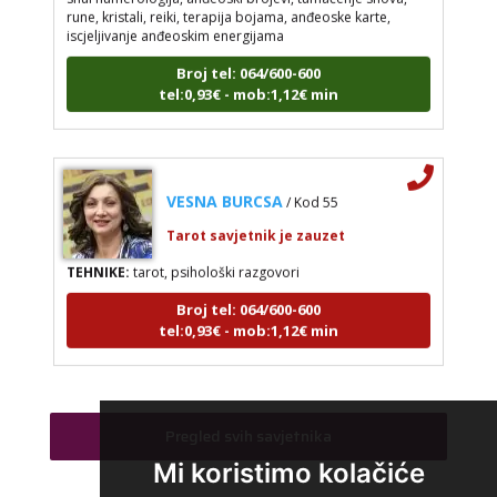
rune, kristali, reiki, terapija bojama, anđeoske karte,
iscjeljivanje anđeoskim energijama
Broj tel: 064/600-600
tel:0,93€ - mob:1,12€ min
VESNA BURCSA
/ Kod 55
Tarot savjetnik je zauzet
TEHNIKE:
tarot, psihološki razgovori
Broj tel: 064/600-600
tel:0,93€ - mob:1,12€ min
KRISTINA
/ Kod 160
Pregled svih savjetnika
Tarot savjetnik je zauzet
Mi koristimo kolačiće
TEHNIKE:
asrologija; numerologija, tarot