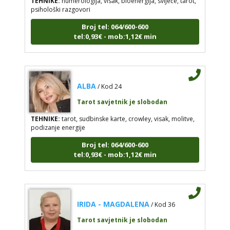
psihološki razgovori
Broj tel: 064/600-600
tel:0,93€ - mob:1,12€ min
ALBA
/ Kod 24
Tarot savjetnik je slobodan
TEHNIKE:
tarot, sudbinske karte, crowley, visak, molitve,
podizanje energije
Broj tel: 064/600-600
tel:0,93€ - mob:1,12€ min
IRIDA - MAGDALENA
/ Kod 36
Tarot savjetnik je slobodan
TEHNIKE:
tarot, jijing, arhetipski kotač, praktična intuicija,