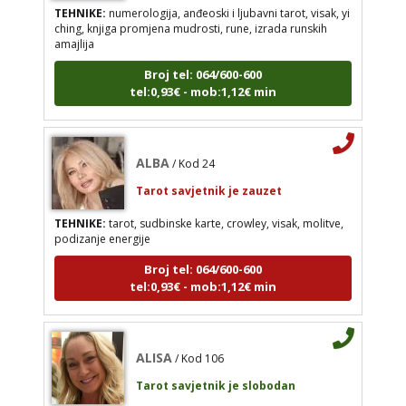
TEHNIKE:
numerologija, anđeoski i ljubavni tarot, visak, yi
ching, knjiga promjena mudrosti, rune, izrada runskih
amajlija
ALBA
/ Kod 24
Broj tel: 064/600-600
Tarot savjetnik je zauzet
tel:0,93€ - mob:1,12€ min
TEHNIKE:
tarot, sudbinske karte, crowley, visak,
molitve, podizanje energije
Broj tel: 064/600-600
ALBA
/ Kod 24
tel:0,93€ - mob:1,12€ min
Tarot savjetnik je zauzet
TEHNIKE:
tarot, sudbinske karte, crowley, visak, molitve,
podizanje energije
ALISA
/ Kod 106
Broj tel: 064/600-600
Tarot savjetnik je slobodan
tel:0,93€ - mob:1,12€ min
TEHNIKE:
tarot
Broj tel: 064/600-600
ALISA
/ Kod 106
tel:0,93€ - mob:1,12€ min
Tarot savjetnik je slobodan