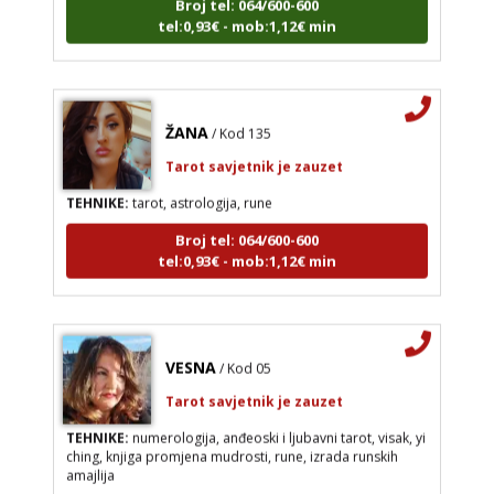
tel:0,93€ - mob:1,12€ min
ŽANA
/ Kod 135
Tarot savjetnik je zauzet
TEHNIKE:
tarot, astrologija, rune
Broj tel: 064/600-600
tel:0,93€ - mob:1,12€ min
VESNA
/ Kod 05
Tarot savjetnik je zauzet
TEHNIKE:
numerologija, anđeoski i ljubavni tarot, visak, yi
ching, knjiga promjena mudrosti, rune, izrada runskih
amajlija