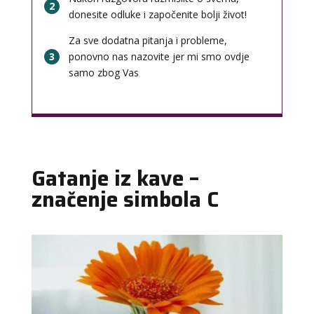
2
donesite odluke i započenite bolji život!
Za sve dodatna pitanja i probleme,
3
ponovno nas nazovite jer mi smo ovdje
samo zbog Vas
Gatanje iz kave –
značenje simbola C