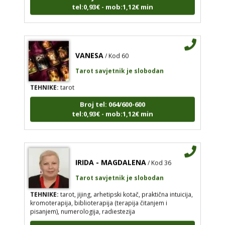
tel:0,93€ - mob:1,12€ min
VANESA
/ Kod 60
Tarot savjetnik je slobodan
TEHNIKE:
tarot
Broj tel: 064/600-600
tel:0,93€ - mob:1,12€ min
IRIDA - MAGDALENA
/ Kod 36
Tarot savjetnik je slobodan
TEHNIKE:
tarot, jijing, arhetipski kotač, praktična intuicija,
kromoterapija, biblioterapija (terapija čitanjem i
pisanjem), numerologija, radiestezija
Broj tel: 064/600-600