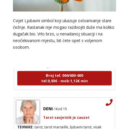
Cvijet Ljubavni simbol koji ukazuje ostvarivanje stare
čežnje. Rastanak nije mogao razdvojiti duše ma koliko
dugačak bio. Vrlo brzo, u nenadanoj situaciji i na
neočekivanom mjestu, bit ćete opet s voljenom
NIVES
/ Kod 20
osobom.
Tarot savjetnik je zauzet
TEHNIKE:
astrologija, sudbinske karte, tarot
Broj tel: 064/600-600
tel:0,93€ - mob:1,12€ min
DENI
/ Kod 15
Tarot savjetnik je zauzet
TEHNIKE:
tarot, tarot marseille, ljubavni tarot, visak