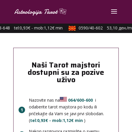
-648
tel:0,93€ - mob:1,12€ min
0590/40-602
53,10 ден./mi
Naši Tarot majstori
dostupni su za pozive
uživo
Nazovite nas na
064/600-600
i
odaberite tarot majstora po kodu ili
1
pričekajte da Vam se javi prvi slobodan.
(
tel:0,93€ - mob:1,12€ min
)
Nakon razgovora razmislite o svemu,