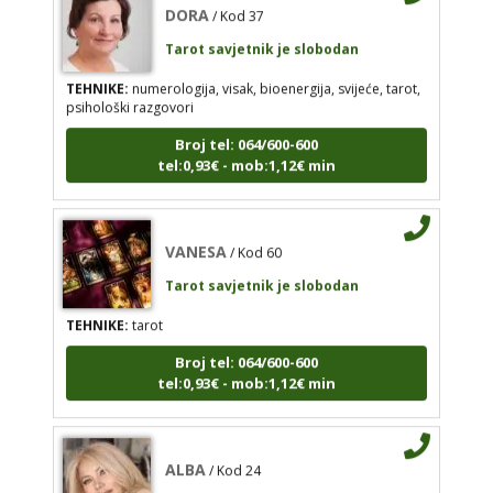
Tarot savjetnik je slobodan
TEHNIKE:
numerologija, visak, bioenergija, svijeće, tarot,
psihološki razgovori
VANESA
/ Kod 60
Broj tel: 064/600-600
Tarot savjetnik je slobodan
tel:0,93€ - mob:1,12€ min
TEHNIKE:
tarot
Broj tel: 064/600-600
VANESA
tel:0,93€ - mob:1,12€ min
/ Kod 60
Tarot savjetnik je slobodan
TEHNIKE:
tarot
ALBA
/ Kod 24
Broj tel: 064/600-600
tel:0,93€ - mob:1,12€ min
Tarot savjetnik je slobodan
TEHNIKE:
tarot, sudbinske karte, crowley, visak,
molitve, podizanje energije
ALBA
/ Kod 24
Broj tel: 064/600-600
Tarot savjetnik je slobodan
tel:0,93€ - mob:1,12€ min