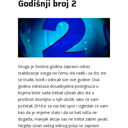
Godišnji broj 2
Druga je životna godina zapravo odraz
stabilizacije svega na čemu ste radili i za što ste
se trudili, borili i odricali sve ove godine. Ova
godina odražava dosadnjašna postignuća u
kojima biste sada trebali uživati ako ste u
prošlosti dovoljno u njih uložili. Iako će sam
početak 2016.e za vas biti spor i izgledati će vam
kao da je vrijeme stalo i da se baš ništa ne
događa, manjak akcije vas ne treba zabrin javati.
Negdje izvan vašeg vidnog polja se zapravo