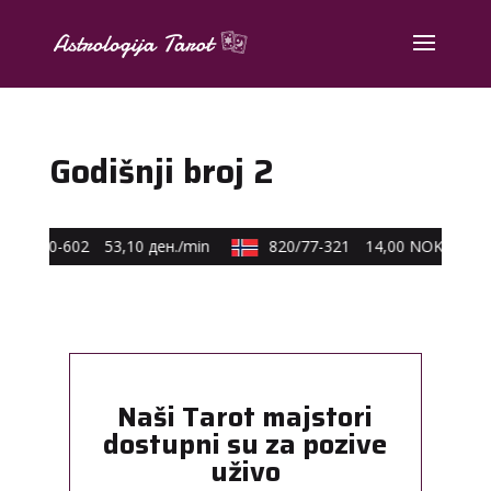
Godišnji broj 2
590/40-602
53,10 ден./min
820/77-321
14,00 NOK/min
Naši Tarot majstori
dostupni su za pozive
uživo