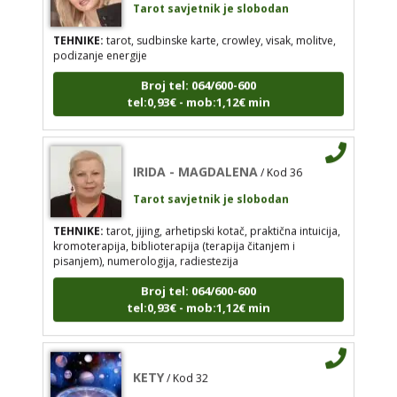
TEHNIKE:
tarot, sudbinske karte, crowley, visak, molitve,
podizanje energije
Broj tel: 064/600-600
IRIDA - MAGDALENA
/ Kod 36
tel:0,93€ - mob:1,12€ min
Tarot savjetnik je slobodan
TEHNIKE:
tarot, jijing, arhetipski kotač, praktična
intuicija, kromoterapija, biblioterapija (terapija
IRIDA - MAGDALENA
/ Kod 36
čitanjem i pisanjem), numerologija, radiestezija
Tarot savjetnik je slobodan
Broj tel: 064/600-600
tel:0,93€ - mob:1,12€ min
TEHNIKE:
tarot, jijing, arhetipski kotač, praktična intuicija,
kromoterapija, biblioterapija (terapija čitanjem i
pisanjem), numerologija, radiestezija
Broj tel: 064/600-600
tel:0,93€ - mob:1,12€ min
KETY
/ Kod 32
Tarot savjetnik je slobodan
TEHNIKE:
vidovitost, astrologija, tarot, bioenergija
KETY
/ Kod 32
Broj tel: 064/600-600
Tarot savjetnik je slobodan