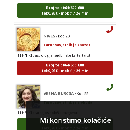
Broj tel: 064/600-600
tel:0,93€ - mob:1,12€ min
NIVES
/ Kod 20
Tarot savjetnik je zauzet
TEHNIKE:
astrologija, sudbinske karte, tarot
Broj tel: 064/600-600
tel:0,93€ - mob:1,12€ min
VESNA BURCSA
/ Kod 55
Tarot savjetnik je slobodan
TEHNIKE:
tarot, psihološki razgovori
Broj tel: 064/600-600
Mi koristimo kolačiće
tel:0,93€ - mob:1,12€ min