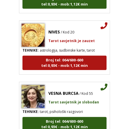
NIVES
/ Kod 20
Tarot savjetnik je zauzet
TEHNIKE:
astrologija, sudbinske karte, tarot
Broj tel: 064/600-600
tel:0,93€ - mob:1,12€ min
VESNA BURCSA
/ Kod 55
NIVES
/ Kod 20
Tarot savjetnik je slobodan
Tarot savjetnik je zauzet
TEHNIKE:
tarot, psihološki razgovori
TEHNIKE:
astrologija, sudbinske karte, tarot
Broj tel: 064/600-600
Broj tel: 064/600-600
tel:0,93€ - mob:1,12€ min
tel:0,93€ - mob:1,12€ min