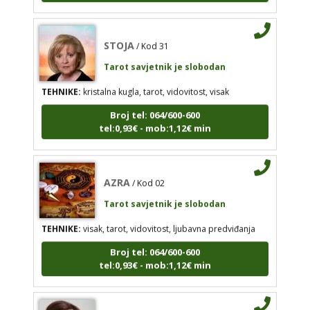
STOJA
/ Kod 31
Tarot savjetnik je slobodan
AZRA
/ Kod 02
Tarot savjetnik je slobodan
TEHNIKE:
kristalna kugla, tarot, vidovitost, visak
TEHNIKE:
visak, tarot, vidovitost, ljubavna
Broj tel: 064/600-600
predviđanja
tel:0,93€ - mob:1,12€ min
Broj tel: 064/600-600
tel:0,93€ - mob:1,12€ min
AZRA
/ Kod 02
Tarot savjetnik je slobodan
DORA
TEHNIKE:
visak, tarot, vidovitost, ljubavna predviđanja
/ Kod 37
Tarot savjetnik je slobodan
Broj tel: 064/600-600
tel:0,93€ - mob:1,12€ min
TEHNIKE:
numerologija, visak, bioenergija, svijeće,
tarot, psihološki razgovori
Broj tel: 064/600-600
DORA
/ Kod 37
tel:0,93€ - mob:1,12€ min