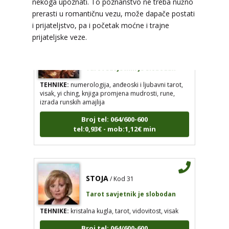
nekoga upoznati. To poznanstvo ne treba nužno
prerasti u romantičnu vezu, može dapače postati
i prijateljstvo, pa i početak moćne i trajne
prijateljske veze.
VESNA
/ Kod 05
Tarot savjetnik je slobodan
TEHNIKE:
numerologija, anđeoski i ljubavni tarot,
visak, yi ching, knjiga promjena mudrosti, rune,
izrada runskih amajlija
Broj tel: 064/600-600
tel:0,93€ - mob:1,12€ min
STOJA
/ Kod 31
Tarot savjetnik je slobodan
TEHNIKE:
kristalna kugla, tarot, vidovitost, visak
Broj tel: 064/600-600
tel:0,93€ - mob:1,12€ min