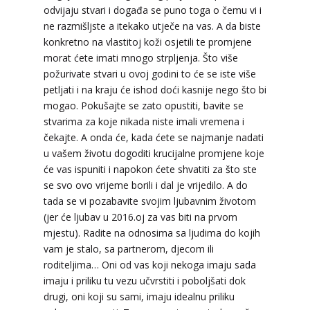
odvijaju stvari i događa se puno toga o čemu vi i
ne razmišljste a itekako utječe na vas. A da biste
konkretno na vlastitoj koži osjetili te promjene
morat ćete imati mnogo strpljenja. Što više
NIVES
požurivate stvari u ovoj godini to će se iste više
/ Kod 20
petljati i na kraju će ishod doći kasnije nego što bi
Tarot savjetnik je zauzet
mogao. Pokušajte se zato opustiti, bavite se
TEHNIKE:
astrologija, sudbinske karte, tarot
stvarima za koje nikada niste imali vremena i
čekajte. A onda će, kada ćete se najmanje nadati
Broj tel: 064/600-600
u vašem životu dogoditi krucijalne promjene koje
tel:0,93€ - mob:1,12€ min
će vas ispuniti i napokon ćete shvatiti za što ste
se svo ovo vrijeme borili i dal je vrijedilo. A do
tada se vi pozabavite svojim ljubavnim životom
(jer će ljubav u 2016.oj za vas biti na prvom
VESNA BURCSA
/ Kod 55
mjestu). Radite na odnosima sa ljudima do kojih
Tarot savjetnik je slobodan
vam je stalo, sa partnerom, djecom ili
roditeljima… Oni od vas koji nekoga imaju sada
TEHNIKE:
tarot, psihološki razgovori
imaju i priliku tu vezu učvrstiti i poboljšati dok
Broj tel: 064/600-600
drugi, oni koji su sami, imaju idealnu priliku
tel:0,93€ - mob:1,12€ min