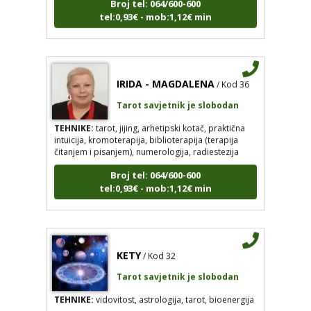
tel:0,93€ - mob:1,12€ min
IRIDA - MAGDALENA
/ Kod 36
Tarot savjetnik je slobodan
TEHNIKE:
tarot, jijing, arhetipski kotač, praktična
intuicija, kromoterapija, biblioterapija (terapija
čitanjem i pisanjem), numerologija, radiestezija
Broj tel: 064/600-600
tel:0,93€ - mob:1,12€ min
KETY
/ Kod 32
Tarot savjetnik je slobodan
TEHNIKE:
vidovitost, astrologija, tarot, bioenergija
Broj tel: 064/600-600