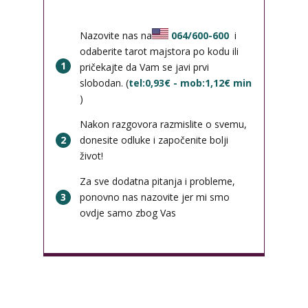
Nazovite nas na
064/600-600
i
odaberite tarot majstora po kodu ili
1
pričekajte da Vam se javi prvi
slobodan. (
tel:0,93€ - mob:1,12€ min
)
Nakon razgovora razmislite o svemu,
2
donesite odluke i započenite bolji
život!
Za sve dodatna pitanja i probleme,
3
ponovno nas nazovite jer mi smo
ovdje samo zbog Vas