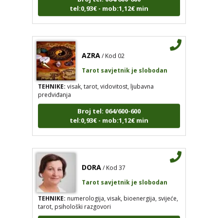
AZRA
/ Kod 02
Tarot savjetnik je slobodan
TEHNIKE:
visak, tarot, vidovitost, ljubavna
predviđanja
Broj tel: 064/600-600
tel:0,93€ - mob:1,12€ min
DORA
/ Kod 37
Tarot savjetnik je slobodan
TEHNIKE:
numerologija, visak, bioenergija, svijeće,
tarot, psihološki razgovori
Broj tel: 064/600-600