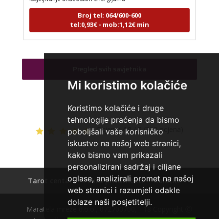
Broj tel: 064/600-600
tel:0,93€ - mob:1,12€ min
VESNA BURCSA
/ Kod 55
Pregled svih savjetnika
Tarot savjetnik je zauzet
Mi koristimo kolačiće
TEHNIKE:
tarot, psihološki razgovori
Koristimo kolačiće i druge
Broj tel: 064/600-600
tehnologije praćenja da bismo
tel:0,93€ - mob:1,12€ min
Ocjena:
4.8 / 5 (308 ocjena)
poboljšali vaše korisničko
iskustvo na našoj web stranici,
kako bismo vam prikazali
personalizirani sadržaj i ciljane
AMELIE BESSONG
/ Kod 99
oglase, analizirali promet na našoj
Tarot centar
Polica privatnosti
Kolačići
Tarot savjetnik je zauzet
web stranici i razumjeli odakle
dolaze naši posjetitelji.
TEHNIKE:
licencirana vidovinjakinja, licencirana
Maratela mreže d.o.o., 072700700, +18 Copyright Ⓒ
parapsihologinja, energetsko iscjeljivanje, afrička magija,
zaštite svih vrsta, uklanjanje uroka i crne magije,