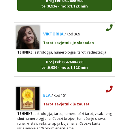
tel:0,93€ - mob:1,12€ min
VIKTORIJA
/ Kod 369
Tarot savjetnik je slobodan
TEHNIKE:
astrologija, numerologija, tarot, radiestezija
Broj tel: 064/600-600
tel:0,93€ - mob:1,12€ min
ELA
/ Kod 151
Tarot savjetnik je zauzet
TEHNIKE:
astrologija, tarot, numerološki tarot, visak, feng
shui numerologija, anđeoski brojevi, tumačenje snova,
rune, kristali, reiki, terapija bojama, anđeoske karte,
iscjeljivanje anđeoskim energijama