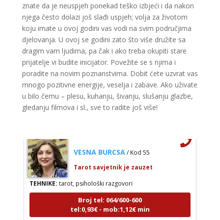
znate da je neuspjeh ponekad teško izbjeći i da nakon
ELA
njega često dolazi još slađi uspjeh; volja za životom
/ Kod 151
koju imate u ovoj godini vas vodi na svim područjima
Tarot savjetnik je zauzet
djelovanja. U ovoj se godini zato što više družite sa
TEHNIKE:
astrologija, tarot, numerološki tarot, visak, feng
dragim vam ljudima, pa čak i ako treba okupiti stare
shui numerologija, anđeoski brojevi, tumačenje snova,
prijatelje vi budite inicijator. Povežite se s njima i
rune, kristali, reiki, terapija bojama, anđeoske karte,
poradite na novim poznanstvima. Dobit ćete uzvrat vas
iscjeljivanje anđeoskim energijama
mnogo pozitivne energije, veselja i zabave. Ako uživate
Broj tel: 064/600-600
u bilo čemu – plesu, kuhanju, šivanju, slušanju glazbe,
tel:0,93€ - mob:1,12€ min
gledanju filmova i sl., sve to radite još više!
VESNA BURCSA
/ Kod 55
Tarot savjetnik je zauzet
TEHNIKE:
tarot, psihološki razgovori
Broj tel: 064/600-600
tel:0,93€ - mob:1,12€ min