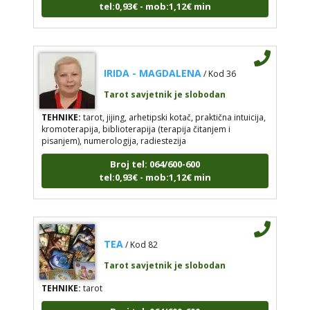
IRIDA - MAGDALENA
/ Kod 36
Tarot savjetnik je slobodan
TEHNIKE:
tarot, jijing, arhetipski kotač, praktična intuicija,
kromoterapija, biblioterapija (terapija čitanjem i
pisanjem), numerologija, radiestezija
Broj tel: 064/600-600
tel:0,93€ - mob:1,12€ min
TEA
/ Kod 82
Tarot savjetnik je slobodan
TEHNIKE:
tarot
Broj tel: 064/600-600