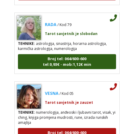
RADA
/ Kod 79
Tarot savjetnik je slobodan
TEHNIKE:
astrologija, sinastrija, horarna astrologija,
karmička astrologija, numerologija
Broj tel: 064/600-600
tel:0,93€ - mob:1,12€ min
VESNA
/ Kod 05
Tarot savjetnik je zauzet
TEHNIKE:
numerologija, anđeoski i ljubavni tarot, visak, yi
ching, knjiga promjena mudrosti, rune, izrada runskih
amajlija
Broj tel: 064/600-600