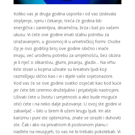
Koliko vas je druga godina usporila i od vas iziskivala
strpljenje, vjeru i čekanje, treća će godina biti
energična i zanimljiva, dinamična, brza i baš po vašem
ukusu. Vi ćete ove godine imati stalnu potrebu za
izražavanjem, u govornoj ili u umetničkoj formi. Osobe
čiji je ovo godišnji broj ove godine obično i inače
imaju, već urođenu potrebu za umjetnošću, bez obzira
je li riječ o slikarstvu, glumi, pisanju, glazbi… Na vrhu
liste stvari u kojima uživate su kreativni ljudi koji
razmišljaju slično kao i vi i dijele vaše svjetonazore.
VIKTORIJA
/ Kod 369
Kod vas će se ove godine svatko osjećati kao kod kuće
jer ćete biti iznimno druželjubivi i prijateljski nastrojeni.
Tarot savjetnik je slobodan
Uživati ćete u životu i umjetnosti a ako bude moguće
TEHNIKE:
astrologija, numerologija, tarot, radiestezija
otići ćete i na neko dalje putovanje. U ovoj ste godini vi
Broj tel: 064/600-600
zabavljač – bilo u širem ili užem krugu ljudi. Im ate
tel:0,93€ - mob:1,12€ min
karizmu i puni ste optimizma, znate se izraziti i duhoviti
ste. Čak i ako na privatnom ili poslovnom planu i
naiđete na neuspjeh, to vas ne bi trebalo pokolebati. Vi