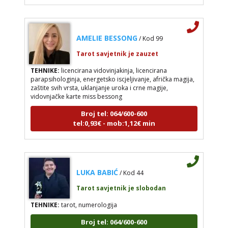
AMELIE BESSONG
/ Kod 99
Tarot savjetnik je zauzet
TEHNIKE:
licencirana vidovinjakinja, licencirana
parapsihologinja, energetsko iscjeljivanje, afrička magija,
zaštite svih vrsta, uklanjanje uroka i crne magije,
vidovnjačke karte miss bessong
Broj tel: 064/600-600
tel:0,93€ - mob:1,12€ min
LUKA BABIĆ
/ Kod 44
Tarot savjetnik je slobodan
TEHNIKE:
tarot, numerologija
Broj tel: 064/600-600
tel:0,93€ - mob:1,12€ min