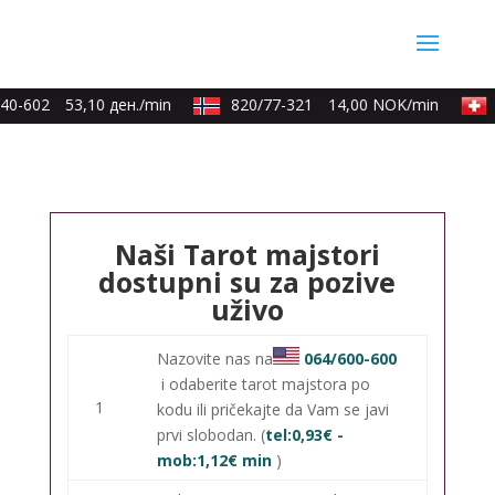
40-602
53,10 ден./min
820/77-321
14,00 NOK/min
Naši Tarot majstori
dostupni su za pozive
uživo
Nazovite nas na
064/600-600
i odaberite tarot majstora po
1
kodu ili pričekajte da Vam se javi
prvi slobodan. (
tel:0,93€ -
mob:1,12€ min
)