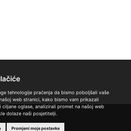
lačiće
uge tehnologije praćenja da bismo poboljšali vaše
 našoj web stranici, kako bismo vam prikazali
i ciljane oglase, analizirali promet na našoj web
le dolaze naši posjetitelji.
 +18 godina.
m
Promjeni moje postavke