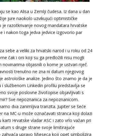
ćaju se kao Alisa u Zemlji čudesa. Iz dana u dan
džije jure naokolo uzvikujući optimističke
lo je razotkrivanje novog mandatara hrvatske
se i nakon toga jedva jedvice izgovorio par
a sebe a veliki za hrvatski narod i u roku od 24
e čak i oni koji su ga predložili nisu mogli
 novinarima objasnili o kome je ustvari riječ.
javnosti trenutno ne zna ni datum njegovog
e astrološke analize. Jedino što znamo je da je
i službenom Linkedin profilu predstavlja se
eno svoje poslovne životopise objavljivati s
homir? Sve nepoznanica za nepoznanicom.
imamo dva zanimljiva tranzita. Jupiter se šeće
ter na MC-u može označavati stranca koji dolazi
u karti Hrvatske vladar ASC i zato vrlo važan pri
aturn s druge strane svoje limitirajuće
iše zahvaća upravo Mjeseca koji opet simbolizira