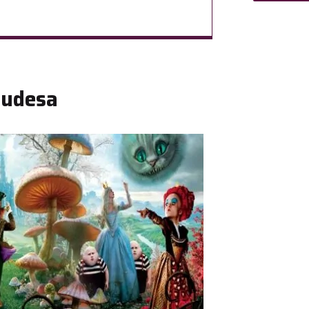
čudesa