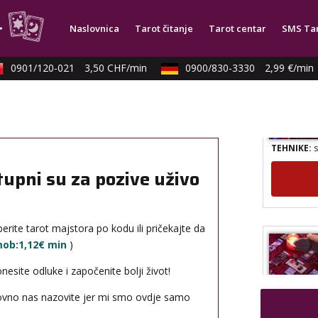
Naslovnica
Tarot čitanje
Tarot centar
SMS Ta
0901/120-021
3,50 CHF/min
0900/830-3330
2,99 €/min
TEHNIKE:
s
tupni su za pozive uživo
erite tarot majstora po kodu ili pričekajte da
 mob:1,12€ min
)
site odluke i započenite bolji život!
TEHNIKE:
s
novno nas nazovite jer mi smo ovdje samo