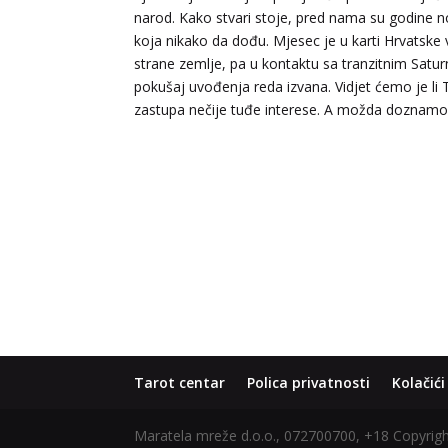
narod. Kako stvari stoje, pred nama su godine no
koja nikako da dođu. Mjesec je u karti Hrvatske 
strane zemlje, pa u kontaktu sa tranzitnim Sat
pokušaj uvođenja reda izvana. Vidjet ćemo je li T
zastupa nečije tuđe interese. A možda doznamo
Tarot centar
Polica privatnosti
Kolačići
Maratela mreže d.o.o., 072700700, +18 Copyri