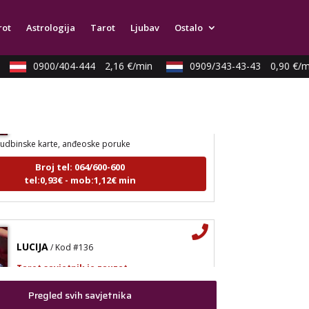
rot
Astrologija
Tarot
Ljubav
Ostalo
0900/404-444
2,16 €/min
0909/343-43-43
0,90 €/mi
LUCIJA
/ Kod #136
Tarot savjetnik je zauzet
udbinske karte, anđeoske poruke
Broj tel: 064/600-600
tel:0,93€ - mob:1,12€ min
LUCIJA
/ Kod #136
Tarot savjetnik je zauzet
udbinske karte, anđeoske poruke
Pregled svih savjetnika
Broj tel: 064/600-600