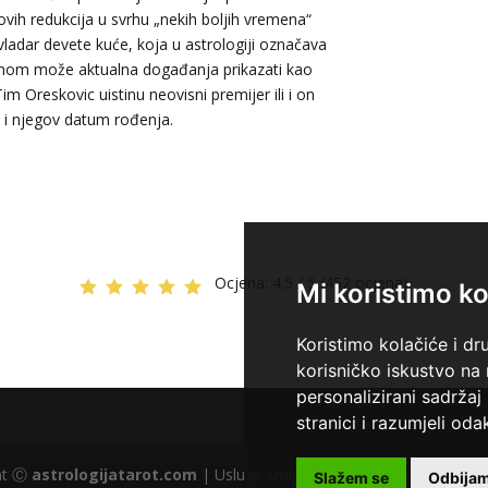
vih redukcija u svrhu „nekih boljih vremena“
vladar devete kuće, koja u astrologiji označava
urnom može aktualna događanja prikazati kao
im Oreskovic uistinu neovisni premijer ili i on
 i njegov datum rođenja.
Ocjena:
4.5 / 5 (452 ocjena)
Mi koristimo ko
Koristimo kolačiće i dr
korisničko iskustvo na
personalizirani sadržaj 
stranici i razumjeli odak
ght Ⓒ
astrologijatarot.com
| Usluge smiju koristiti osobe starije od
Slažem se
Odbija