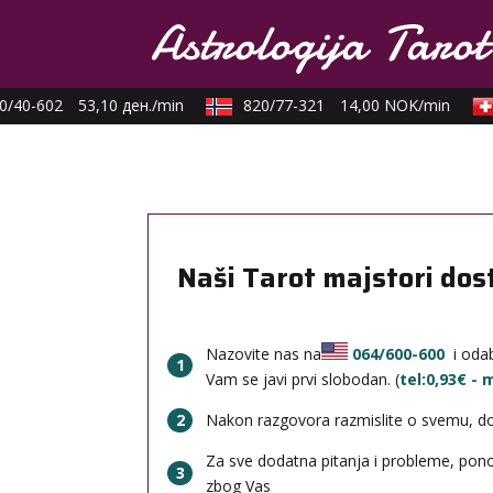
/40-602
53,10 ден./min
820/77-321
14,00 NOK/min
Naši Tarot majstori dos
Nazovite nas na
064/600-600
i odab
1
Vam se javi prvi slobodan. (
tel:0,93€ -
2
Nakon razgovora razmislite o svemu, done
Za sve dodatna pitanja i probleme, po
3
zbog Vas