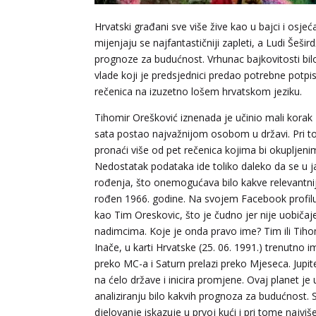
Hrvatski građani sve više žive kao u bajci i osje
mijenjaju se najfantastičniji zapleti, a Ludi Šešir
prognoze za budućnost. Vrhunac bajkovitosti bi
vlade koji je predsjednici predao potrebne potpi
rečenica na izuzetno lošem hrvatskom jeziku.
Tihomir Orešković iznenada je učinio mali korak z
sata postao najvažnijom osobom u državi. Pri tom
pronaći više od pet rečenica kojima bi okupljenim
Nedostatak podataka ide toliko daleko da se u 
rođenja, što onemogućava bilo kakve relevantnij
rođen 1966. godine. Na svojem Facebook profilu 
kao Tim Oreskovic, što je čudno jer nije uobičaj
nadimcima. Koje je onda pravo ime? Tim ili Ti
Inače, u karti Hrvatske (25. 06. 1991.) trenutno 
preko MC-a i Saturn prelazi preko Mjeseca. Jupi
na ćelo države i inicira promjene. Ovaj planet je 
analiziranju bilo kakvih prognoza za budućnost. S
djelovanje iskazuje u prvoj kući i pri tome najv