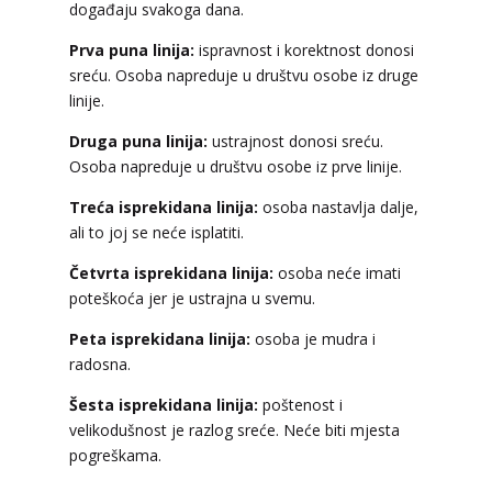
LUCIJA
/ Kod #136
događaju svakoga dana.
Tarot savjetnik je zauzet
Prva puna linija:
ispravnost i korektnost donosi
TEHNIKE:
sudbinske karte, anđeoske poruke
sreću. Osoba napreduje u društvu osobe iz druge
linije.
Broj tel: 064/600-600
tel:0,93€ - mob:1,12€ min
Druga puna linija:
ustrajnost donosi sreću.
Osoba napreduje u društvu osobe iz prve linije.
Treća isprekidana linija:
osoba nastavlja dalje,
ali to joj se neće isplatiti.
ELA
/ Kod 151
Tarot savjetnik je slobodan
Četvrta isprekidana linija:
osoba neće imati
poteškoća jer je ustrajna u svemu.
TEHNIKE:
astrologija, tarot, numerološki tarot,
visak, feng shui numerologija, anđeoski brojevi,
Peta isprekidana linija:
osoba je mudra i
tumačenje snova, rune, kristali, reiki, terapija
radosna.
bojama, anđeoske karte, iscjeljivanje anđeoskim
energijama
Šesta isprekidana linija:
poštenost i
Broj tel: 064/600-600
velikodušnost je razlog sreće. Neće biti mjesta
tel:0,93€ - mob:1,12€ min
pogreškama.