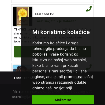
ELA
/ Kod 151
Tarot savjetnik je slobodan
TEHNIKE:
astrologija, tarot, numerološki tarot, visak, feng
Mi koristimo kolačiće
shui numerologija, anđeoski brojevi, tumačenje snova,
rune, kristali, reiki, terapija bojama, anđeoske karte,
iscjeljivanje anđeoskim energijama
Koristimo kolačiće i druge
Broj tel: 064/600-600
tehnologije praćenja da bismo
tel:0,93€ - mob:1,12€ min
poboljšali vaše korisničko
iskustvo na našoj web stranici,
kako bismo vam prikazali
VESNA
personalizirani sadržaj i ciljane
/ Kod 05
oglase, analizirali promet na našoj
Tarot centar
Polica privatnosti
Kolačići
Tarot savjetnik je slobodan
web stranici i razumjeli odakle
TEHNIKE:
numerologija, anđeoski i ljubavni tarot, visak, yi
dolaze naši posjetitelji.
ching, knjiga promjena mudrosti, rune, izrada runskih
Maratela mreže d.o.o., 072700700, +18 Copyright Ⓒ
amajlija
astrologijatarot.com
| Usluge smiju koristiti osobe
Slažem se
starije od +18 godina.
Broj tel: 064/600-600