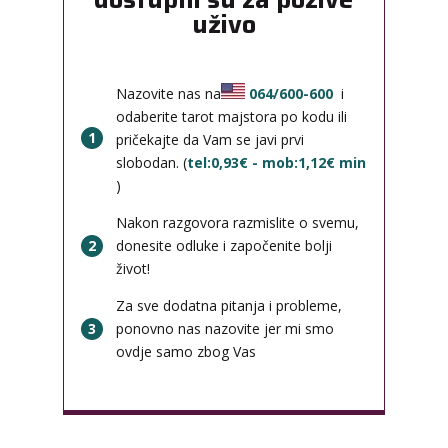
uživo
Nazovite nas na
064/600-600
i
odaberite tarot majstora po kodu ili
1
pričekajte da Vam se javi prvi
slobodan. (
tel:0,93€ - mob:1,12€ min
)
Nakon razgovora razmislite o svemu,
2
donesite odluke i započenite bolji
život!
Za sve dodatna pitanja i probleme,
3
ponovno nas nazovite jer mi smo
ovdje samo zbog Vas