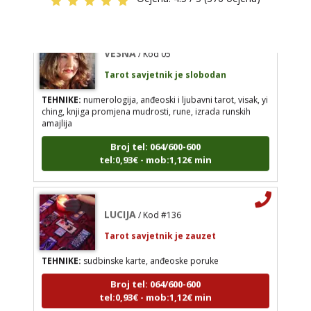
Broj tel: 064/600-600
tel:0,93€ - mob:1,12€ min
VESNA
/ Kod 05
Tarot savjetnik je slobodan
TEHNIKE:
numerologija, anđeoski i ljubavni tarot, visak, yi
ching, knjiga promjena mudrosti, rune, izrada runskih
amajlija
Broj tel: 064/600-600
tel:0,93€ - mob:1,12€ min
LUCIJA
/ Kod #136
Tarot savjetnik je zauzet
TEHNIKE:
sudbinske karte, anđeoske poruke
Broj tel: 064/600-600
tel:0,93€ - mob:1,12€ min