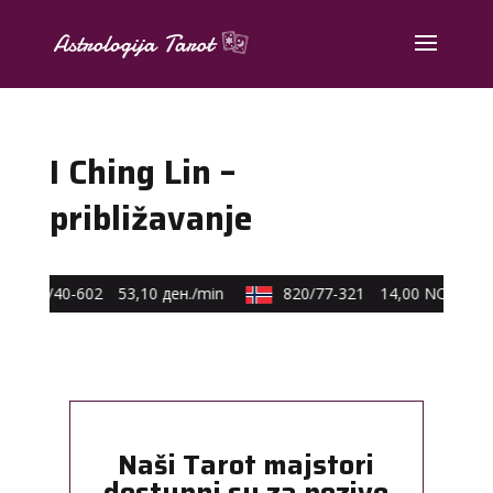
I Ching Lin –
približavanje
0590/40-602
53,10 ден./min
820/77-321
14,00 NOK/min
Naši Tarot majstori
dostupni su za pozive