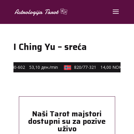
I Ching Yu – sreća
590/40-602
53,10 ден./min
820/77-321
14,00 NOK/min
Naši Tarot majstori
dostupni su za pozive
uživo