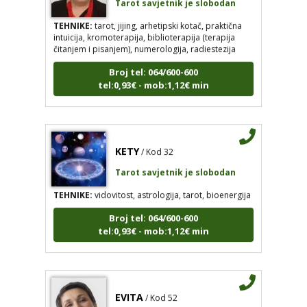
TEHNIKE:
tarot, jijing, arhetipski kotač, praktična
intuicija, kromoterapija, biblioterapija (terapija
čitanjem i pisanjem), numerologija, radiestezija
Broj tel: 064/600-600
tel:0,93€ - mob:1,12€ min
KETY
/ Kod 32
Tarot savjetnik je slobodan
TEHNIKE:
vidovitost, astrologija, tarot, bioenergija
Broj tel: 064/600-600
tel:0,93€ - mob:1,12€ min
EVITA
/ Kod 52