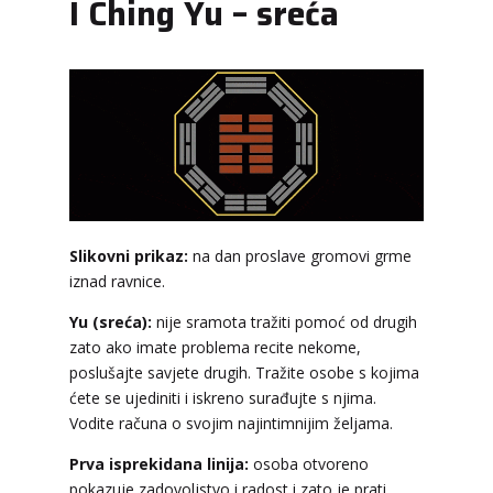
I Ching Yu – sreća
Slikovni prikaz:
na dan proslave gromovi grme
iznad ravnice.
Yu (sreća):
nije sramota tražiti pomoć od drugih
zato ako imate problema recite nekome,
poslušajte savjete drugih. Tražite osobe s kojima
ćete se ujediniti i iskreno surađujte s njima.
Vodite računa o svojim najintimnijim željama.
KRISTINA
/ Kod 160
Prva isprekidana linija:
osoba otvoreno
Tarot savjetnik je zauzet
pokazuje zadovoljstvo i radost i zato je prati