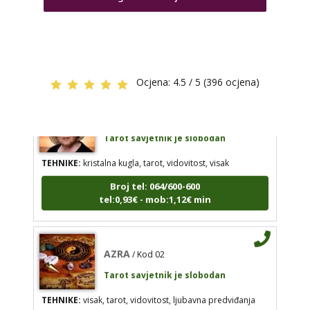
ching, knjiga promjena mudrosti, rune, izrada runskih
amajlija
TEHNIKE:
kristalna kugla, tarot, vidovitost, visak
Broj tel: 064/600-600
Broj tel: 064/600-600
tel:0,93€ - mob:1,12€ min
tel:0,93€ - mob:1,12€ min
Ocjena:
4.5 / 5 (396 ocjena)
STOJA
/ Kod 31
AZRA
/ Kod 02
Tarot savjetnik je slobodan
Tarot savjetnik je slobodan
TEHNIKE:
kristalna kugla, tarot, vidovitost, visak
TEHNIKE:
visak, tarot, vidovitost, ljubavna
Broj tel: 064/600-600
predviđanja
tel:0,93€ - mob:1,12€ min
Broj tel: 064/600-600
tel:0,93€ - mob:1,12€ min
AZRA
/ Kod 02
Tarot savjetnik je slobodan
DORA
/ Kod 37
TEHNIKE:
visak, tarot, vidovitost, ljubavna predviđanja
Tarot savjetnik je slobodan