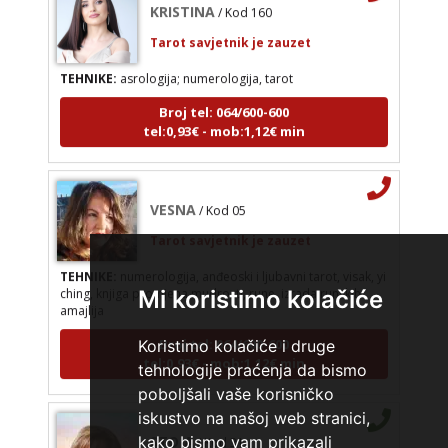
Tarot savjetnik je zauzet
TEHNIKE:
asrologija; numerologija, tarot
Broj tel: 064/600-600
tel:0,93€ - mob:1,12€ min
VESNA
/ Kod 05
Tarot savjetnik je zauzet
TEHNIKE:
numerologija, anđeoski i ljubavni tarot, visak, yi
ching, knjiga promjena mudrosti, rune, izrada runskih
Mi koristimo kolačiće
amajlija
Broj tel: 064/600-600
Koristimo kolačiće i druge
tel:0,93€ - mob:1,12€ min
tehnologije praćenja da bismo
poboljšali vaše korisničko
iskustvo na našoj web stranici,
STOJA
/ Kod 31
kako bismo vam prikazali