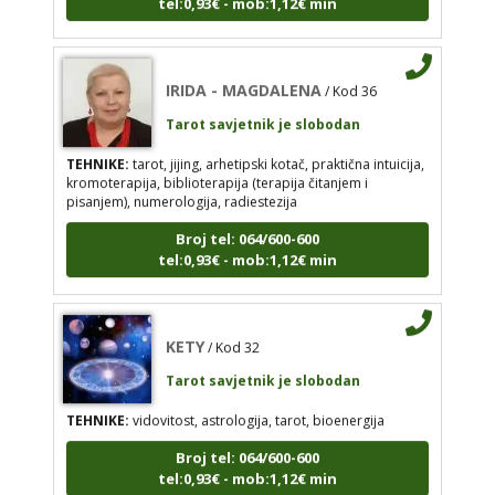
TEHNIKE:
tarot, jijing, arhetipski kotač, praktična
intuicija, kromoterapija, biblioterapija (terapija
čitanjem i pisanjem), numerologija, radiestezija
IRIDA - MAGDALENA
/ Kod 36
Broj tel: 064/600-600
Tarot savjetnik je slobodan
tel:0,93€ - mob:1,12€ min
TEHNIKE:
tarot, jijing, arhetipski kotač, praktična intuicija,
kromoterapija, biblioterapija (terapija čitanjem i
pisanjem), numerologija, radiestezija
KETY
/ Kod 32
Broj tel: 064/600-600
tel:0,93€ - mob:1,12€ min
Tarot savjetnik je slobodan
TEHNIKE:
vidovitost, astrologija, tarot, bioenergija
Broj tel: 064/600-600
KETY
/ Kod 32
tel:0,93€ - mob:1,12€ min
Tarot savjetnik je slobodan
TEHNIKE:
vidovitost, astrologija, tarot, bioenergija
Broj tel: 064/600-600
EVITA
/ Kod 52
tel:0,93€ - mob:1,12€ min
Tarot savjetnik je slobodan