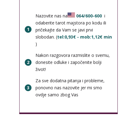
Nazovite nas na
064/600-600
i
odaberite tarot majstora po kodu ili
1
pričekajte da Vam se javi prvi
slobodan. (
tel:0,93€ - mob:1,12€ min
)
Nakon razgovora razmislite o svemu,
2
donesite odluke i započenite bolji
život!
Za sve dodatna pitanja i probleme,
3
ponovno nas nazovite jer mi smo
ovdje samo zbog Vas