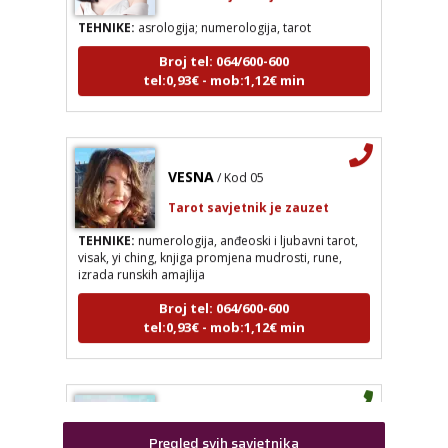
TEHNIKE:
asrologija; numerologija, tarot
Broj tel: 064/600-600
tel:0,93€ - mob:1,12€ min
VESNA
/ Kod 05
KRISTINA
/ Kod 160
Tarot savjetnik je zauzet
Tarot savjetnik je zauzet
TEHNIKE:
numerologija, anđeoski i ljubavni tarot,
TEHNIKE:
asrologija; numerologija, tarot
visak, yi ching, knjiga promjena mudrosti, rune,
izrada runskih amajlija
Broj tel: 064/600-600
tel:0,93€ - mob:1,12€ min
Broj tel: 064/600-600
tel:0,93€ - mob:1,12€ min
VESNA
/ Kod 05
Tarot savjetnik je zauzet
STOJA
/ Kod 31
TEHNIKE:
numerologija, anđeoski i ljubavni tarot, visak, yi
Tarot savjetnik je slobodan
Pregled svih savjetnika