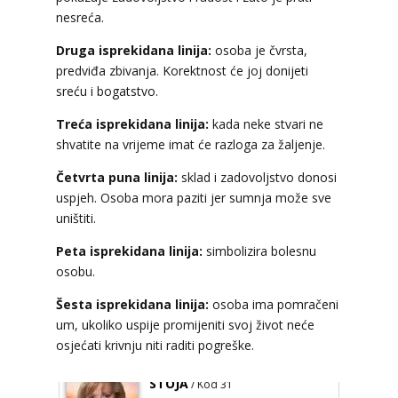
nesreća.
TEHNIKE:
asrologija; numerologija, tarot
Broj tel: 064/600-600
Druga isprekidana linija:
osoba je čvrsta,
tel:0,93€ - mob:1,12€ min
predviđa zbivanja. Korektnost će joj donijeti
sreću i bogatstvo.
Treća isprekidana linija:
kada neke stvari ne
shvatite na vrijeme imat će razloga za žaljenje.
VESNA
/ Kod 05
Četvrta puna linija:
sklad i zadovoljstvo donosi
Tarot savjetnik je zauzet
uspjeh. Osoba mora paziti jer sumnja može sve
TEHNIKE:
numerologija, anđeoski i ljubavni tarot,
uništiti.
visak, yi ching, knjiga promjena mudrosti, rune,
izrada runskih amajlija
Peta isprekidana linija:
simbolizira bolesnu
Broj tel: 064/600-600
osobu.
tel:0,93€ - mob:1,12€ min
Šesta isprekidana linija:
osoba ima pomračeni
um, ukoliko uspije promijeniti svoj život neće
osjećati krivnju niti raditi pogreške.
STOJA
/ Kod 31