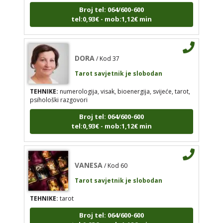
Broj tel: 064/600-600
TEHNIKE:
numerologija, visak, bioenergija, svijeće,
tel:0,93€ - mob:1,12€ min
tarot, psihološki razgovori
Broj tel: 064/600-600
tel:0,93€ - mob:1,12€ min
DORA
/ Kod 37
Tarot savjetnik je slobodan
TEHNIKE:
numerologija, visak, bioenergija, svijeće, tarot,
VANESA
psihološki razgovori
/ Kod 60
Tarot savjetnik je slobodan
Broj tel: 064/600-600
tel:0,93€ - mob:1,12€ min
TEHNIKE:
tarot
Broj tel: 064/600-600
tel:0,93€ - mob:1,12€ min
VANESA
/ Kod 60
Tarot savjetnik je slobodan
TEHNIKE:
tarot
IRIDA - MAGDALENA
/ Kod 36
Broj tel: 064/600-600
Tarot savjetnik je slobodan
tel:0,93€ - mob:1,12€ min