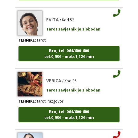
TEHNIKE:
tarot
EVITA
/ Kod 52
Broj tel: 064/600-600
tel:0,93€ - mob:1,12€ min
Tarot savjetnik je slobodan
TEHNIKE:
tarot
Broj tel: 064/600-600
tel:0,93€ - mob:1,12€ min
VERICA
/ Kod 35
Tarot savjetnik je slobodan
TEHNIKE:
tarot, razgovori
VERICA
/ Kod 35
Broj tel: 064/600-600
Tarot savjetnik je slobodan
tel:0,93€ - mob:1,12€ min
TEHNIKE:
tarot, razgovori
Broj tel: 064/600-600
tel:0,93€ - mob:1,12€ min
KRISTINA
/ Kod 160