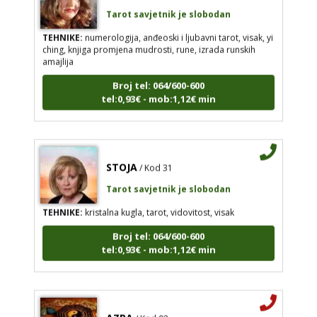
Tarot savjetnik je slobodan
TEHNIKE:
numerologija, anđeoski i ljubavni tarot, visak, yi
ching, knjiga promjena mudrosti, rune, izrada runskih
amajlija
Broj tel: 064/600-600
tel:0,93€ - mob:1,12€ min
STOJA
/ Kod 31
Tarot savjetnik je slobodan
TEHNIKE:
kristalna kugla, tarot, vidovitost, visak
Broj tel: 064/600-600
tel:0,93€ - mob:1,12€ min
AZRA
/ Kod 02