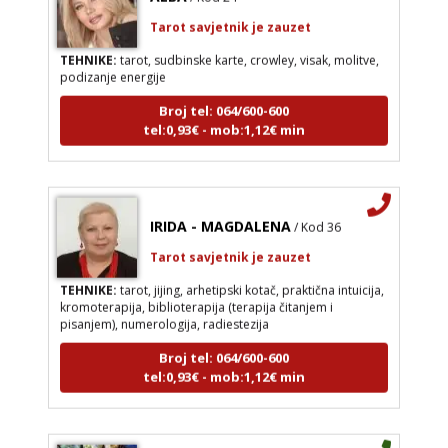
Tarot savjetnik je zauzet
TEHNIKE:
tarot, sudbinske karte, crowley, visak, molitve,
podizanje energije
Broj tel: 064/600-600
tel:0,93€ - mob:1,12€ min
IRIDA - MAGDALENA
/ Kod 36
Tarot savjetnik je zauzet
TEHNIKE:
tarot, jijing, arhetipski kotač, praktična intuicija,
kromoterapija, biblioterapija (terapija čitanjem i
pisanjem), numerologija, radiestezija
Broj tel: 064/600-600
tel:0,93€ - mob:1,12€ min