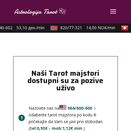
0-602
53,10 ден./min
820/77-321
14,00 NOK/min
0
Naši Tarot majstori
dostupni su za pozive
uživo
Nazovite nas na
064/600-600
i
odaberite tarot majstora po kodu ili
1
pričekajte da Vam se javi prvi slobodan.
(
tel:0,93€ - mob:1,12€ min
)