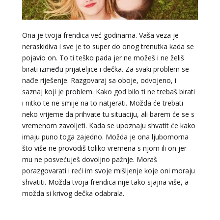
Tarot savjetnik je zauzet
TEHNIKE:
tarot, tarot marseille, ljubavni tarot, visak
Ona je tvoja frendica već godinama. Vaša veza je
Broj tel: 064/600-600
neraskidiva i sve je to super do onog trenutka kada se
tel:0,93€ - mob:1,12€ min
pojavio on. To ti teško pada jer ne možeš i ne želiš
birati između prijateljice i dečka. Za svaki problem se
nađe riješenje. Razgovaraj sa oboje, odvojeno, i
saznaj koji je problem. Kako god bilo ti ne trebaš birati
VIKTORIJA
/ Kod 369
i nitko te ne smije na to natjerati. Možda će trebati
neko vrijeme da prihvate tu situaciju, ali barem će se s
Tarot savjetnik je slobodan
vremenom zavoljeti. Kada se upoznaju shvatit će kako
TEHNIKE:
astrologija, numerologija, tarot, radiestezija
imaju puno toga zajedno. Možda je ona ljubomorna
što više ne provodiš toliko vremena s njom ili on jer
Broj tel: 064/600-600
tel:0,93€ - mob:1,12€ min
mu ne posvećuješ dovoljno pažnje. Moraš
porazgovarati i reći im svoje mišljenje koje oni moraju
shvatiti. Možda tvoja frendica nije tako sjajna više, a
možda si krivog dečka odabrala.
DI (DIJANA)
/ Kod 67