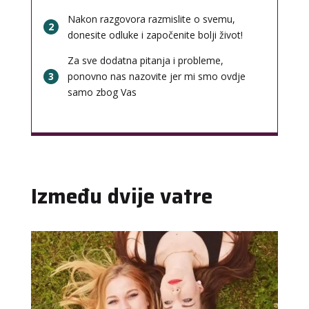
Nakon razgovora razmislite o svemu,
2
donesite odluke i započenite bolji život!
Za sve dodatna pitanja i probleme,
3
ponovno nas nazovite jer mi smo ovdje
samo zbog Vas
Između dvije vatre
DENI
/ Kod 15