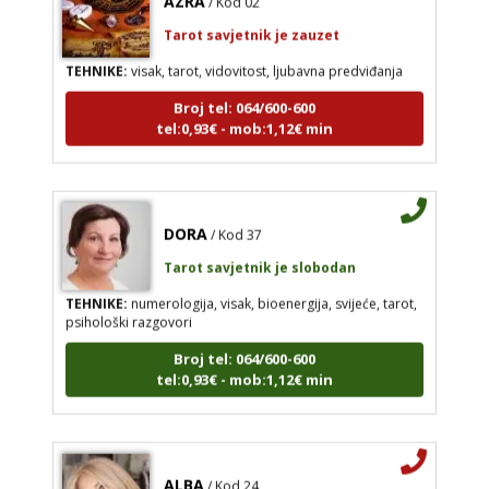
Tarot savjetnik je zauzet
TEHNIKE:
visak, tarot, vidovitost, ljubavna predviđanja
Broj tel: 064/600-600
tel:0,93€ - mob:1,12€ min
DORA
/ Kod 37
Tarot savjetnik je slobodan
TEHNIKE:
numerologija, visak, bioenergija, svijeće, tarot,
psihološki razgovori
Broj tel: 064/600-600
tel:0,93€ - mob:1,12€ min
ALBA
/ Kod 24