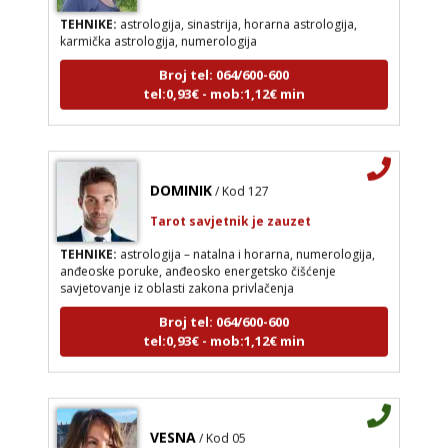
TEHNIKE:
astrologija, sinastrija, horarna astrologija,
karmička astrologija, numerologija
Broj tel: 064/600-600
tel:0,93€ - mob:1,12€ min
DOMINIK
/ Kod 127
Tarot savjetnik je zauzet
TEHNIKE:
astrologija – natalna i horarna, numerologija,
anđeoske poruke, anđeosko energetsko čišćenje
savjetovanje iz oblasti zakona privlačenja
Broj tel: 064/600-600
tel:0,93€ - mob:1,12€ min
VESNA
/ Kod 05