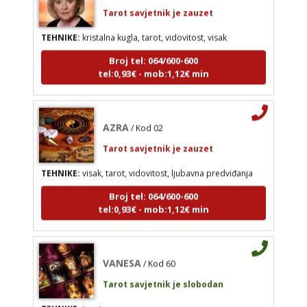
Tarot savjetnik je zauzet
AZRA
/ Kod 02
TEHNIKE:
kristalna kugla, tarot, vidovitost, visak
Tarot savjetnik je zauzet
Broj tel: 064/600-600
TEHNIKE:
visak, tarot, vidovitost, ljubavna
tel:0,93€ - mob:1,12€ min
predviđanja
Broj tel: 064/600-600
tel:0,93€ - mob:1,12€ min
AZRA
/ Kod 02
Tarot savjetnik je zauzet
TEHNIKE:
visak, tarot, vidovitost, ljubavna predviđanja
VANESA
/ Kod 60
Broj tel: 064/600-600
Tarot savjetnik je slobodan
tel:0,93€ - mob:1,12€ min
TEHNIKE:
tarot
Broj tel: 064/600-600
VANESA
tel:0,93€ - mob:1,12€ min
/ Kod 60
Tarot savjetnik je slobodan
TEHNIKE:
tarot