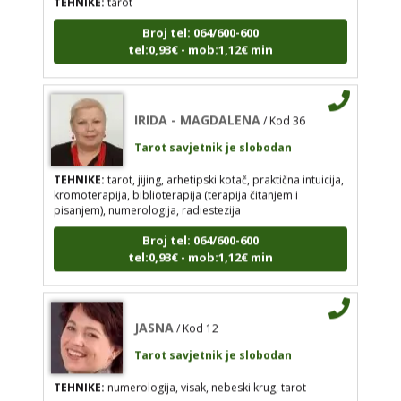
IRIDA - MAGDALENA
/ Kod 36
Broj tel: 064/600-600
tel:0,93€ - mob:1,12€ min
Tarot savjetnik je slobodan
TEHNIKE:
tarot, jijing, arhetipski kotač, praktična
intuicija, kromoterapija, biblioterapija (terapija
čitanjem i pisanjem), numerologija, radiestezija
IRIDA - MAGDALENA
/ Kod 36
Broj tel: 064/600-600
Tarot savjetnik je slobodan
tel:0,93€ - mob:1,12€ min
TEHNIKE:
tarot, jijing, arhetipski kotač, praktična intuicija,
kromoterapija, biblioterapija (terapija čitanjem i
pisanjem), numerologija, radiestezija
Broj tel: 064/600-600
JASNA
/ Kod 12
tel:0,93€ - mob:1,12€ min
Tarot savjetnik je slobodan
TEHNIKE:
numerologija, visak, nebeski krug, tarot
JASNA
/ Kod 12
Broj tel: 064/600-600
tel:0,93€ - mob:1,12€ min
Tarot savjetnik je slobodan
TEHNIKE:
numerologija, visak, nebeski krug, tarot