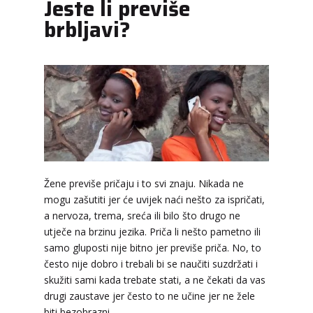
Jeste li previše
brbljavi?
HELENA
/ Kod 333
Tarot savjetnik je zauzet
TEHNIKE:
tarot, meditacija, slanje pozitivne
Žene previše pričaju i to svi znaju. Nikada ne
energije, poruke anđela, priča o vašim brojevima
mogu zašutiti jer će uvijek naći nešto za ispričati,
Broj tel: 064/600-600
a nervoza, trema, sreća ili bilo što drugo ne
tel:0,93€ - mob:1,12€ min
utječe na brzinu jezika. Priča li nešto pametno ili
samo gluposti nije bitno jer previše priča. No, to
često nije dobro i trebali bi se naučiti suzdržati i
skužiti sami kada trebate stati, a ne čekati da vas
TINA
/ Kod 16
drugi zaustave jer često to ne učine jer ne žele
biti bezobrazni.