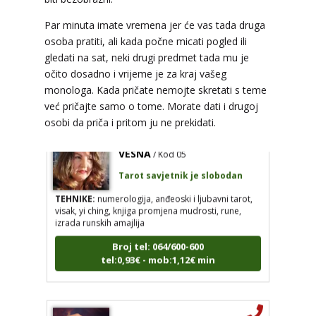
Tarot savjetnik je slobodan
Par minuta imate vremena jer će vas tada druga
TEHNIKE:
psihološki razgovori, sudbinske karte,
tarot, tumačenje snova
osoba pratiti, ali kada počne micati pogled ili
gledati na sat, neki drugi predmet tada mu je
Broj tel: 064/600-600
očito dosadno i vrijeme je za kraj vašeg
tel:0,93€ - mob:1,12€ min
monologa. Kada pričate nemojte skretati s teme
već pričajte samo o tome. Morate dati i drugoj
osobi da priča i pritom ju ne prekidati.
VESNA
/ Kod 05
Tarot savjetnik je slobodan
TEHNIKE:
numerologija, anđeoski i ljubavni tarot,
visak, yi ching, knjiga promjena mudrosti, rune,
izrada runskih amajlija
Broj tel: 064/600-600
tel:0,93€ - mob:1,12€ min