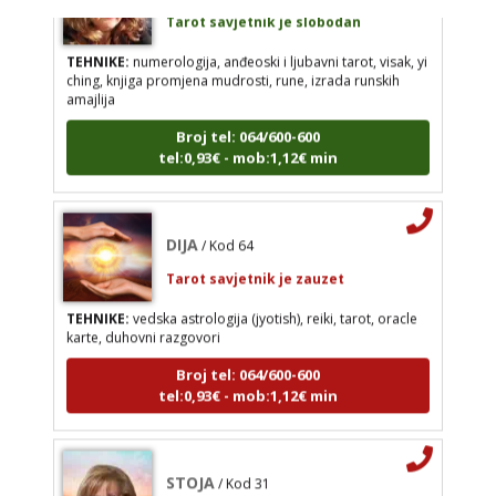
Tarot savjetnik je slobodan
DIJA
/ Kod 64
TEHNIKE:
numerologija, anđeoski i ljubavni tarot, visak, yi
ching, knjiga promjena mudrosti, rune, izrada runskih
Tarot savjetnik je zauzet
amajlija
TEHNIKE:
vedska astrologija (jyotish), reiki, tarot,
Broj tel: 064/600-600
oracle karte, duhovni razgovori
tel:0,93€ - mob:1,12€ min
Broj tel: 064/600-600
tel:0,93€ - mob:1,12€ min
DIJA
/ Kod 64
Tarot savjetnik je zauzet
STOJA
/ Kod 31
TEHNIKE:
vedska astrologija (jyotish), reiki, tarot, oracle
Tarot savjetnik je zauzet
karte, duhovni razgovori
TEHNIKE:
kristalna kugla, tarot, vidovitost, visak
Broj tel: 064/600-600
tel:0,93€ - mob:1,12€ min
Broj tel: 064/600-600
tel:0,93€ - mob:1,12€ min
STOJA
/ Kod 31