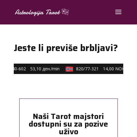
Jeste li previše brbljavi?
590/40-602
53,10 ден./min
820/77-321
14,00 NOK/min
Naši Tarot majstori
dostupni su za pozive
uživo