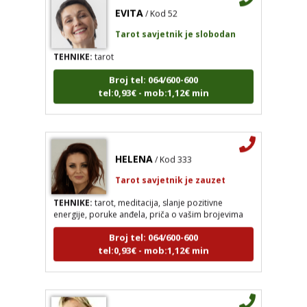
EVITA
/ Kod 52
Tarot savjetnik je slobodan
TEHNIKE:
tarot
Broj tel: 064/600-600
tel:0,93€ - mob:1,12€ min
HELENA
/ Kod 333
Tarot savjetnik je zauzet
TEHNIKE:
tarot, meditacija, slanje pozitivne
energije, poruke anđela, priča o vašim brojevima
Broj tel: 064/600-600
tel:0,93€ - mob:1,12€ min
HELENA
/ Kod 333
TINA
/ Kod 16