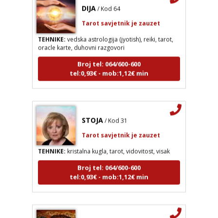
DIJA
/ Kod 64
Tarot savjetnik je zauzet
TEHNIKE:
vedska astrologija (jyotish), reiki, tarot,
oracle karte, duhovni razgovori
Broj tel: 064/600-600
tel:0,93€ - mob:1,12€ min
STOJA
/ Kod 31
Tarot savjetnik je zauzet
TEHNIKE:
kristalna kugla, tarot, vidovitost, visak
Broj tel: 064/600-600
tel:0,93€ - mob:1,12€ min
AZRA
/ Kod 02