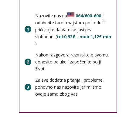
Nazovite nas na
064/600-600
i
odaberite tarot majstora po kodu ili
1
pričekajte da Vam se javi prvi
slobodan. (
tel:0,93€ - mob:1,12€ min
)
Nakon razgovora razmislite o svemu,
2
donesite odluke i započenite bolji
život!
Za sve dodatna pitanja i probleme,
3
ponovno nas nazovite jer mi smo
ovdje samo zbog Vas