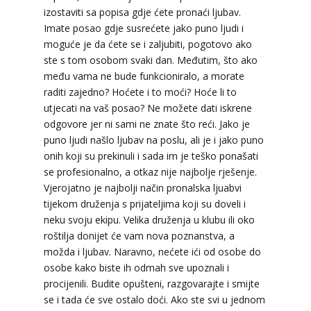
izostaviti sa popisa gdje ćete pronaći ljubav.
Imate posao gdje susrećete jako puno ljudi i
moguće je da ćete se i zaljubiti, pogotovo ako
DIJA
/ Kod 64
ste s tom osobom svaki dan. Međutim, što ako
Tarot savjetnik je slobodan
među vama ne bude funkcioniralo, a morate
TEHNIKE:
vedska astrologija (jyotish), reiki, tarot,
raditi zajedno? Hoćete i to moći? Hoće li to
oracle karte, duhovni razgovori
utjecati na vaš posao? Ne možete dati iskrene
odgovore jer ni sami ne znate što reći. Jako je
Broj tel: 064/600-600
tel:0,93€ - mob:1,12€ min
puno ljudi našlo ljubav na poslu, ali je i jako puno
onih koji su prekinuli i sada im je teško ponašati
se profesionalno, a otkaz nije najbolje rješenje.
Vjerojatno je najbolji način pronalska ljuabvi
tijekom druženja s prijateljima koji su doveli i
STOJA
/ Kod 31
neku svoju ekipu. Velika druženja u klubu ili oko
Tarot savjetnik je slobodan
roštilja donijet će vam nova poznanstva, a
TEHNIKE:
kristalna kugla, tarot, vidovitost, visak
možda i ljubav. Naravno, nećete ići od osobe do
osobe kako biste ih odmah sve upoznali i
Broj tel: 064/600-600
procijenili. Budite opušteni, razgovarajte i smijte
tel:0,93€ - mob:1,12€ min
se i tada će sve ostalo doći. Ako ste svi u jednom