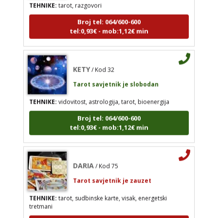
KETY
/ Kod 32
Broj tel: 064/600-600
Tarot savjetnik je slobodan
tel:0,93€ - mob:1,12€ min
TEHNIKE:
vidovitost, astrologija, tarot, bioenergija
Broj tel: 064/600-600
KETY
tel:0,93€ - mob:1,12€ min
/ Kod 32
Tarot savjetnik je slobodan
TEHNIKE:
vidovitost, astrologija, tarot, bioenergija
DARIA
/ Kod 75
Broj tel: 064/600-600
tel:0,93€ - mob:1,12€ min
Tarot savjetnik je zauzet
TEHNIKE:
tarot, sudbinske karte, visak, energetski
tretmani
DARIA
/ Kod 75
Broj tel: 064/600-600
Tarot savjetnik je zauzet
tel:0,93€ - mob:1,12€ min
TEHNIKE:
tarot, sudbinske karte, visak, energetski
tretmani
Broj tel: 064/600-600