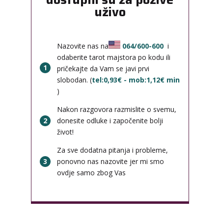
uživo
Nazovite nas na
064/600-600
i
odaberite tarot majstora po kodu ili
1
pričekajte da Vam se javi prvi
slobodan. (
tel:0,93€ - mob:1,12€ min
)
Nakon razgovora razmislite o svemu,
2
donesite odluke i započenite bolji
život!
Za sve dodatna pitanja i probleme,
3
ponovno nas nazovite jer mi smo
ovdje samo zbog Vas