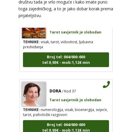
društvu tada je vrlo moguće i kako imate puno
toga zajedničkog, a to je jako dobar korak prema
prijateljstvu.
AZRA
/ Kod 02
Tarot savjetnik je slobodan
TEHNIKE:
visak, tarot, vidovitost, ljubavna
predviđanja
Broj tel: 064/600-600
tel:0,93€ - mob:1,12€ min
DORA
/ Kod 37
Tarot savjetnik je slobodan
TEHNIKE:
numerologija, visak, bioenergija, svijeće,
tarot, psihološki razgovori
Broj tel: 064/600-600
tel:0,93€ - mob:1,12€ min