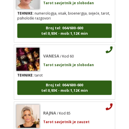
TEHNIKE:
numerologija, visak, bioenergija, svijeće, tarot,
VANESA
/ Kod 60
psihološki razgovori
Tarot savjetnik je slobodan
Broj tel: 064/600-600
TEHNIKE:
tarot
tel:0,93€ - mob:1,12€ min
Broj tel: 064/600-600
tel:0,93€ - mob:1,12€ min
VANESA
/ Kod 60
Tarot savjetnik je slobodan
RAJNA
TEHNIKE:
tarot
/ Kod 85
Tarot savjetnik je zauzet
Broj tel: 064/600-600
tel:0,93€ - mob:1,12€ min
TEHNIKE:
tarot, razgovori
Broj tel: 064/600-600
tel:0,93€ - mob:1,12€ min
RAJNA
/ Kod 85
Tarot savjetnik je zauzet
TEHNIKE:
tarot, razgovori