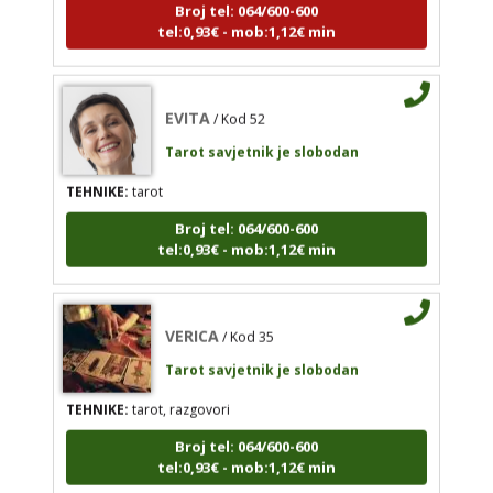
EVITA
/ Kod 52
tel:0,93€ - mob:1,12€ min
Tarot savjetnik je slobodan
TEHNIKE:
tarot
EVITA
/ Kod 52
Broj tel: 064/600-600
tel:0,93€ - mob:1,12€ min
Tarot savjetnik je slobodan
TEHNIKE:
tarot
Broj tel: 064/600-600
tel:0,93€ - mob:1,12€ min
VERICA
/ Kod 35
Tarot savjetnik je slobodan
TEHNIKE:
tarot, razgovori
VERICA
/ Kod 35
Broj tel: 064/600-600
Tarot savjetnik je slobodan
tel:0,93€ - mob:1,12€ min
TEHNIKE:
tarot, razgovori
Broj tel: 064/600-600
tel:0,93€ - mob:1,12€ min