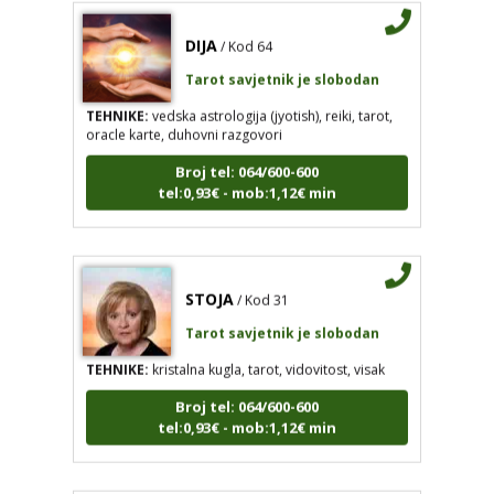
DIJA
/ Kod 64
Tarot savjetnik je slobodan
TEHNIKE:
vedska astrologija (jyotish), reiki, tarot,
oracle karte, duhovni razgovori
Broj tel: 064/600-600
tel:0,93€ - mob:1,12€ min
DIJA
/ Kod 64
STOJA
/ Kod 31
Tarot savjetnik je slobodan
Tarot savjetnik je slobodan
TEHNIKE:
vedska astrologija (jyotish), reiki, tarot, oracle
TEHNIKE:
kristalna kugla, tarot, vidovitost, visak
karte, duhovni razgovori
Broj tel: 064/600-600
Broj tel: 064/600-600
tel:0,93€ - mob:1,12€ min
tel:0,93€ - mob:1,12€ min