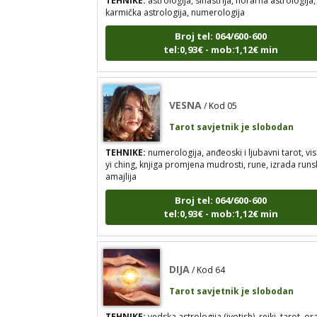
Broj tel: 064/600-600
tel:0,93€ - mob:1,12€ min
VESNA
/ Kod 05
Tarot savjetnik je slobodan
TEHNIKE:
numerologija, anđeoski i ljubavni tarot, vis
yi ching, knjiga promjena mudrosti, rune, izrada runs
amajlija
Broj tel: 064/600-600
tel:0,93€ - mob:1,12€ min
DIJA
/ Kod 64
Tarot savjetnik je slobodan
TEHNIKE:
vedska astrologija (jyotish), reiki, tarot, or
karte, duhovni razgovori