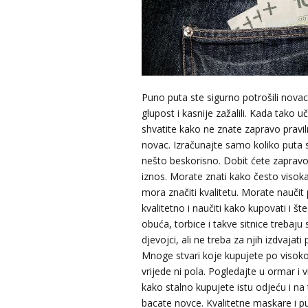
Puno puta ste sigurno potrošili nova
glupost i kasnije zažalili. Kada tako uč
shvatite kako ne znate zapravo praviln
novac. Izračunajte samo koliko puta s
nešto beskorisno. Dobit ćete zapravo
iznos. Morate znati kako često visoka
mora značiti kvalitetu. Morate naučit p
kvalitetno i naučiti kako kupovati i šte
obuća, torbice i takve sitnice trebaju
djevojci, ali ne treba za njih izdvajat
Mnoge stvari koje kupujete po visokoj
vrijede ni pola. Pogledajte u ormar i v
kako stalno kupujete istu odjeću i na 
bacate novce. Kvalitetne maskare i p