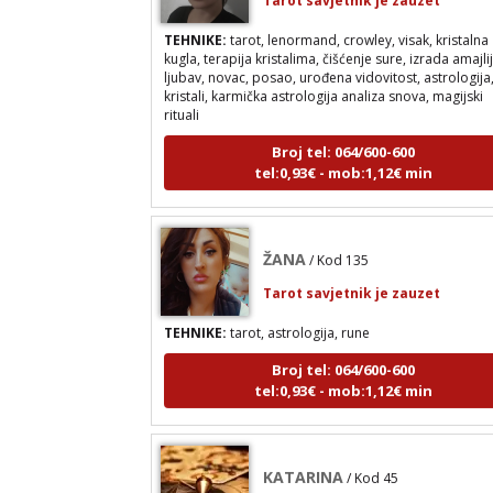
TEHNIKE:
tarot, lenormand, crowley, visak, kristalna
kugla, terapija kristalima, čišćenje sure, izrada amajli
ljubav, novac, posao, urođena vidovitost, astrologija
kristali, karmička astrologija analiza snova, magijski
rituali
Broj tel: 064/600-600
tel:0,93€ - mob:1,12€ min
ŽANA
/ Kod 135
Tarot savjetnik je zauzet
TEHNIKE:
tarot, astrologija, rune
Broj tel: 064/600-600
tel:0,93€ - mob:1,12€ min
KATARINA
/ Kod 45
Tarot savjetnik je slobodan