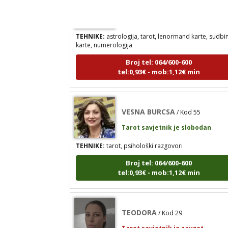
Tarot savjetnik je zauzet
TEHNIKE:
astrologija, tarot, lenormand karte, sudbi
karte, numerologija
Broj tel: 064/600-600
tel:0,93€ - mob:1,12€ min
VESNA BURCSA
/ Kod 55
Tarot savjetnik je slobodan
TEHNIKE:
tarot, psihološki razgovori
Broj tel: 064/600-600
tel:0,93€ - mob:1,12€ min
TEODORA
/ Kod 29
Tarot savjetnik je zauzet