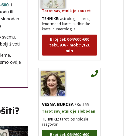
Tarot savjetnik je zauzet
-600
i
TEHNIKE:
astrologija, tarot,
odu ili
lenormand karte, sudbinske
i slobodan.
karte, numerologija
)
Broj tel: 064/600-600
o svemu,
tel:0,93€ - mob:1,12€
min
olji život!
bleme,
 smo ovdje
VESNA BURCSA
/ Kod 55
Tarot savjetnik je slobodan
šiti?
TEHNIKE:
tarot, psihološki
razgovori
Broj tel: 064/600-600
tel:0,93€ - mob:1,12€