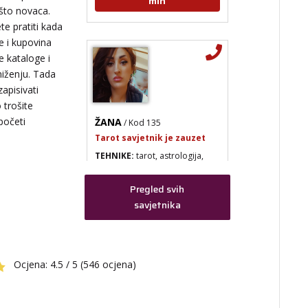
ešto novaca.
te pratiti kada
e i kupovina
e kataloge i
niženju. Tada
zapisivati
ŽANA
 trošite
/ Kod 135
 početi
Tarot savjetnik je zauzet
TEHNIKE:
tarot, astrologija,
rune
Broj tel: 064/600-600
tel:0,93€ - mob:1,12€
Pregled svih
min
savjetnika
Ocjena:
4.5 / 5 (546 ocjena)