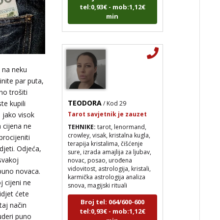
min
c na neku
inite par puta,
TEODORA
/ Kod 29
o trošiti
Tarot savjetnik je zauzet
te kupili
 jako visok
TEHNIKE:
tarot, lenormand,
crowley, visak, kristalna kugla,
 cijena ne
terapija kristalima, čišćenje
rocijeniti
sure, izrada amajlija za ljubav,
djeti. Odjeća,
novac, posao, urođena
vidovitost, astrologija, kristali,
 svakoj
karmička astrologija analiza
i puno novaca.
snova, magijski rituali
 cijeni ne
Broj tel: 064/600-600
idjet ćete
tel:0,93€ - mob:1,12€
taj način
min
uderi puno