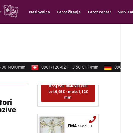
tel:0,93€ - mob:1,12€
min
Naslovnica
Tarot čitanje
Tarot centar
SMS Ta
NIVES
/ Kod 20
Tarot savjetnik je zauzet
TEHNIKE:
astrologija,
0 NOK/min
0901/120-021
3,50 CHF/min
0900/830-3
sudbinske karte, tarot
Broj tel: 064/600-600
tel:0,93€ - mob:1,12€
min
tori
ozive
EMA
/ Kod 30