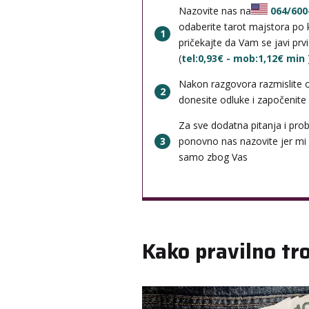
Nazovite nas na
064/600
odaberite tarot majstora po k
1
pričekajte da Vam se javi prv
(
tel:0,93€ - mob:1,12€ min
Nakon razgovora razmislite 
2
donesite odluke i započenite b
Za sve dodatna pitanja i pro
3
ponovno nas nazovite jer mi
samo zbog Vas
Kako pravilno tro