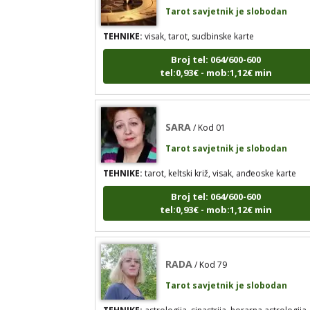
TEHNIKE:
visak, tarot, sudbinske karte
Broj tel: 064/600-600
tel:0,93€ - mob:1,12€ min
SARA
/ Kod 01
Tarot savjetnik je slobodan
TEHNIKE:
tarot, keltski križ, visak, anđeoske karte
Broj tel: 064/600-600
tel:0,93€ - mob:1,12€ min
RADA
/ Kod 79
Tarot savjetnik je slobodan
TEHNIKE:
astrologija, sinastrija, horarna astrologija,
karmička astrologija, numerologija