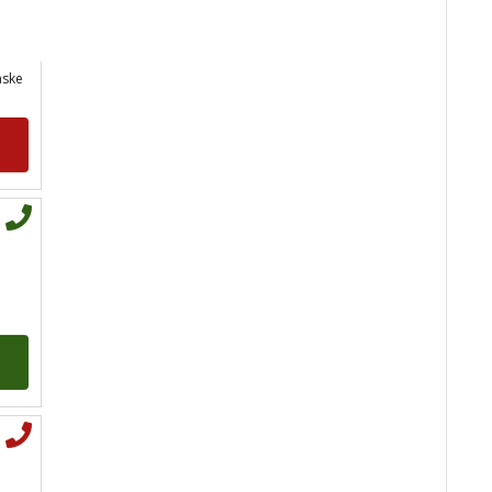
KATARINA
/ Kod 45
Tarot savjetnik je slobodan
nske
TEHNIKE:
visak, tarot,
sudbinske karte
Broj tel: 064/600-600
tel:0,93€ - mob:1,12€
min
SARA
/ Kod 01
Tarot savjetnik je slobodan
TEHNIKE:
tarot, keltski križ,
visak, anđeoske karte
Broj tel: 064/600-600
tel:0,93€ - mob:1,12€
min