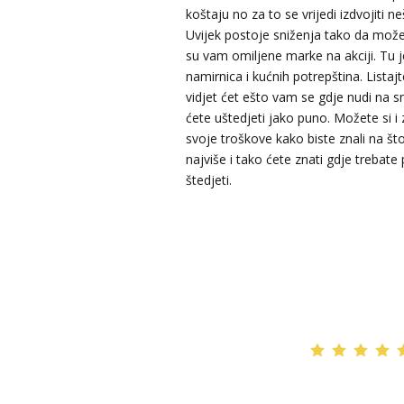
koštaju no za to se vrijedi izdvojiti n
LUCIJA
/ Kod #136
Uvijek postoje sniženja tako da može
su vam omiljene marke na akciji. Tu j
Tarot savjetnik je zauzet
namirnica i kućnih potrepština. Listajt
TEHNIKE:
sudbinske karte, anđeoske poruke
vidjet ćet ešto vam se gdje nudi na s
ćete uštedjeti jako puno. Možete si i 
Broj tel: 064/600-600
tel:0,93€ - mob:1,12€ min
svoje troškove kako biste znali na što
najviše i tako ćete znati gdje trebate
štedjeti.
NIVES
/ Kod 20
Tarot savjetnik je zauzet
TEHNIKE:
astrologija, sudbinske karte, tarot
Broj tel: 064/600-600
tel:0,93€ - mob:1,12€ min
EMA
/ Kod 30