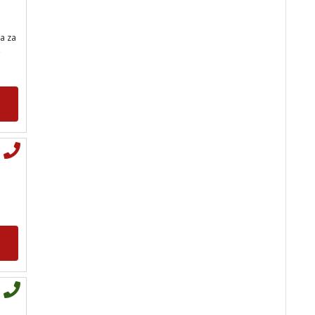
ja za
,
RADA
/ Kod 79
Tarot savjetnik je slobodan
TEHNIKE:
astrologija, sinastrija,
horarna astrologija, karmička
astrologija, numerologija
Broj tel: 064/600-600
tel:0,93€ - mob:1,12€
min
VESNA
/ Kod 05