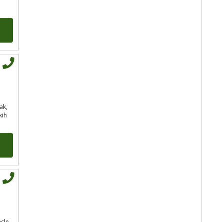
tel:0,93€ - mob:1,12€
min
ak,
STOJA
/ Kod 31
kih
Tarot savjetnik je slobodan
TEHNIKE:
kristalna kugla, tarot,
vidovitost, visak
Broj tel: 064/600-600
tel:0,93€ - mob:1,12€
min
acle
AZRA
/ Kod 02