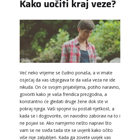
Kako uočiti kraj veze?
Već neko vrijeme se čudno ponaša, a vi imate
osjećaj da vas izbjegava te da vaša veza ne ide
LUCIJA
/ Kod #136
nikuda. On će svojim prijateljima, potiho naravno,
Tarot savjetnik je zauzet
govoriti kako je vaša frendica prezgodna, a
TEHNIKE:
sudbinske karte, anđeoske poruke
konstantno će gledati druge žene dok ste vi
pokraj njega. Vaši spojevi su postali rijetkost, a
Broj tel: 064/600-600
kada se i dogovorite, on navodno zaboravi na to i
tel:0,93€ - mob:1,12€ min
ne pojavi se. Ako namjerno nešto napravi što
vam se ne sviđa tada ste se uvjerili kako očito
više nije zaljubljen. Kada ga zovete uvijek vas