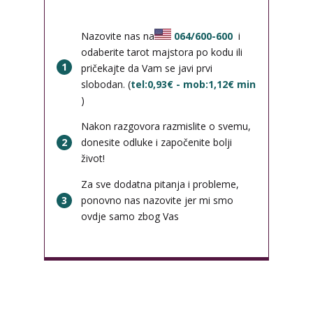
Nazovite nas na
064/600-600
i
odaberite tarot majstora po kodu ili
1
pričekajte da Vam se javi prvi
slobodan. (
tel:0,93€ - mob:1,12€ min
)
Nakon razgovora razmislite o svemu,
2
donesite odluke i započenite bolji
život!
Za sve dodatna pitanja i probleme,
3
ponovno nas nazovite jer mi smo
ovdje samo zbog Vas