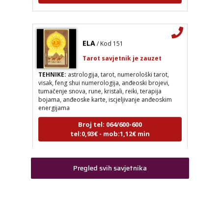
ELA
/ Kod 151
LUCIJA
/ Kod #136
Tarot savjetnik je zauzet
Tarot savjetnik je zauzet
TEHNIKE:
astrologija, tarot, numerološki tarot,
TEHNIKE:
sudbinske karte, anđeoske poruke
visak, feng shui numerologija, anđeoski brojevi,
tumačenje snova, rune, kristali, reiki, terapija
Broj tel: 064/600-600
bojama, anđeoske karte, iscjeljivanje anđeoskim
tel:0,93€ - mob:1,12€ min
energijama
Broj tel: 064/600-600
tel:0,93€ - mob:1,12€ min
ELA
/ Kod 151
Tarot savjetnik je zauzet
Pregled svih savjetnika
TEHNIKE:
astrologija, tarot, numerološki tarot, visak, feng
VESNA
/ Kod 05
shui numerologija, anđeoski brojevi, tumačenje snova,
rune, kristali, reiki, terapija bojama, anđeoske karte,
Tarot savjetnik je slobodan
iscjeljivanje anđeoskim energijama
TEHNIKE:
numerologija, anđeoski i ljubavni tarot,
Broj tel: 064/600-600
visak, yi ching, knjiga promjena mudrosti, rune,