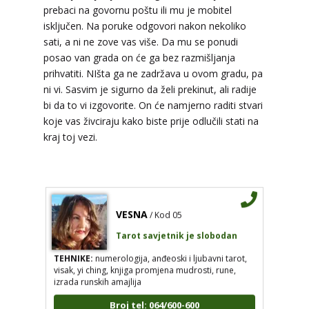
prebaci na govornu poštu ili mu je mobitel
ELA
/ Kod 151
isključen. Na poruke odgovori nakon nekoliko
Tarot savjetnik je zauzet
sati, a ni ne zove vas više. Da mu se ponudi
posao van grada on će ga bez razmišljanja
TEHNIKE:
astrologija, tarot, numerološki tarot,
visak, feng shui numerologija, anđeoski brojevi,
prihvatiti. NIšta ga ne zadržava u ovom gradu, pa
tumačenje snova, rune, kristali, reiki, terapija
ni vi. Sasvim je sigurno da želi prekinut, ali radije
bojama, anđeoske karte, iscjeljivanje anđeoskim
bi da to vi izgovorite. On će namjerno raditi stvari
energijama
koje vas živciraju kako biste prije odlučili stati na
Broj tel: 064/600-600
kraj toj vezi.
tel:0,93€ - mob:1,12€ min
VESNA
/ Kod 05
Tarot savjetnik je slobodan
TEHNIKE:
numerologija, anđeoski i ljubavni tarot,
visak, yi ching, knjiga promjena mudrosti, rune,
izrada runskih amajlija
Broj tel: 064/600-600