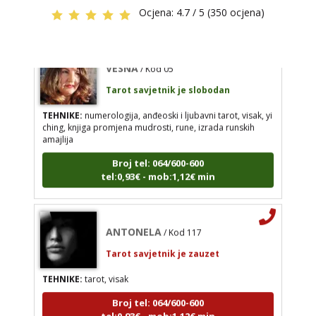
tel:0,93€ - mob:1,12€ min
izrada runskih amajlija
Ocjena:
4.7 / 5 (350 ocjena)
Broj tel: 064/600-600
tel:0,93€ - mob:1,12€ min
VESNA
/ Kod 05
Tarot savjetnik je slobodan
TEHNIKE:
numerologija, anđeoski i ljubavni tarot, visak, yi
ANTONELA
/ Kod 117
ching, knjiga promjena mudrosti, rune, izrada runskih
amajlija
Tarot savjetnik je zauzet
Broj tel: 064/600-600
TEHNIKE:
tarot, visak
tel:0,93€ - mob:1,12€ min
Broj tel: 064/600-600
tel:0,93€ - mob:1,12€ min
ANTONELA
/ Kod 117
Tarot savjetnik je zauzet
TEHNIKE:
tarot, visak
Broj tel: 064/600-600
tel:0,93€ - mob:1,12€ min