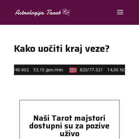
Kako uočiti kraj veze?
0590/40-602
53,10 ден./min
820/77-321
14,00 NOK/min
Naši Tarot majstori
dostupni su za pozive
uživo