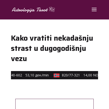
Kako vratiti nekadašnju
strast u dugogodišnju
vezu
0590/40-602
53,10 ден./min
820/77-321
14,00 NOK/min