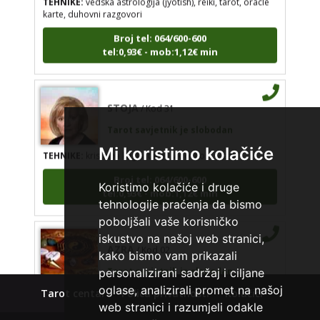
karte, duhovni razgovori
Broj tel: 064/600-600
tel:0,93€ - mob:1,12€ min
STOJA
/ Kod 31
Tarot savjetnik je slobodan
TEHNIKE:
kristalna kugla, tarot, vidovitost, visak
Mi koristimo kolačiće
Broj tel: 064/600-600
tel:0,93€ - mob:1,12€ min
Koristimo kolačiće i druge
tehnologije praćenja da bismo
poboljšali vaše korisničko
iskustvo na našoj web stranici,
AZRA
/ Kod 02
kako bismo vam prikazali
Tarot savjetnik je slobodan
personalizirani sadržaj i ciljane
oglase, analizirali promet na našoj
TEHNIKE:
visak, tarot, vidovitost, ljubavna predviđanja
Tarot centar
Polica privatnosti
Kolačići
web stranici i razumjeli odakle
Broj tel: 064/600-600