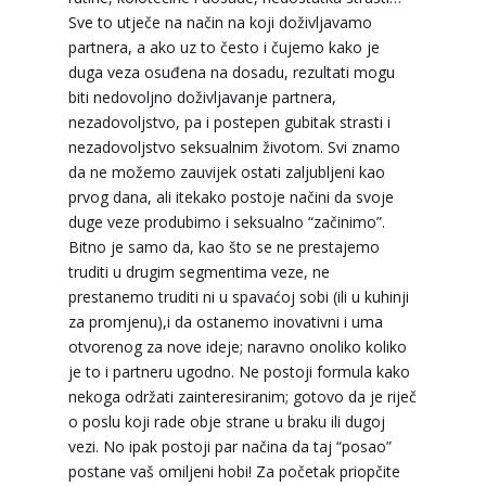
Sve to utječe na način na koji doživljavamo
partnera, a ako uz to često i čujemo kako je
duga veza osuđena na dosadu, rezultati mogu
biti nedovoljno doživljavanje partnera,
nezadovoljstvo, pa i postepen gubitak strasti i
nezadovoljstvo seksualnim životom. Svi znamo
da ne možemo zauvijek ostati zaljubljeni kao
prvog dana, ali itekako postoje načini da svoje
duge veze produbimo i seksualno “začinimo”.
Bitno je samo da, kao što se ne prestajemo
truditi u drugim segmentima veze, ne
prestanemo truditi ni u spavaćoj sobi (ili u kuhinji
za promjenu),i da ostanemo inovativni i uma
otvorenog za nove ideje; naravno onoliko koliko
je to i partneru ugodno. Ne postoji formula kako
nekoga održati zainteresiranim; gotovo da je riječ
o poslu koji rade obje strane u braku ili dugoj
vezi. No ipak postoji par načina da taj “posao”
postane vaš omiljeni hobi! Za početak priopčite