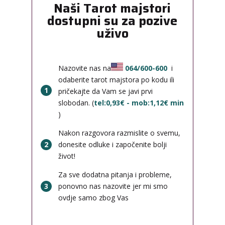
Naši Tarot majstori
dostupni su za pozive
uživo
Nazovite nas na
064/600-600
i
odaberite tarot majstora po kodu ili
1
pričekajte da Vam se javi prvi
slobodan. (
tel:0,93€ - mob:1,12€ min
)
Nakon razgovora razmislite o svemu,
2
donesite odluke i započenite bolji
život!
Za sve dodatna pitanja i probleme,
3
ponovno nas nazovite jer mi smo
ovdje samo zbog Vas