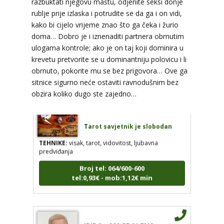
razbuktati njegovu maštu, odjenite seksi donje
rublje prije izlaska i potrudite se da ga i on vidi,
Tarot savjetnik je slobodan
kako bi cijelo vrijeme znao što ga čeka i žurio
TEHNIKE:
kristalna kugla, tarot, vidovitost, visak
doma… Dobro je i iznenaditi partnera obrnutim
ulogama kontrole; ako je on taj koji dominira u
Broj tel: 064/600-600
tel:0,93€ - mob:1,12€ min
krevetu pretvorite se u dominantniju polovicu i li
obrnuto, pokorite mu se bez prigovora… Ove ga
sitnice sigurno neće ostaviti ravnodušnim bez
obzira koliko dugo ste zajedno…
AZRA
/ Kod 02
Tarot savjetnik je slobodan
TEHNIKE:
visak, tarot, vidovitost, ljubavna
predviđanja
Broj tel: 064/600-600
tel:0,93€ - mob:1,12€ min
IRIDA - MAGDALENA
/ Kod 36