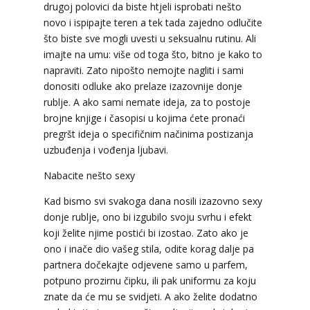
drugoj polovici da biste htjeli isprobati nešto
novo i ispipajte teren a tek tada zajedno odlučite
što biste sve mogli uvesti u seksualnu rutinu. Ali
imajte na umu: više od toga što, bitno je kako to
napraviti. Zato nipošto nemojte nagliti i sami
donositi odluke ako prelaze izazovnije donje
rublje. A ako sami nemate ideja, za to postoje
brojne knjige i časopisi u kojima ćete pronaći
pregršt ideja o specifičnim načinima postizanja
uzbuđenja i vođenja ljubavi.
DIJA
/ Kod 64
Tarot savjetnik je slobodan
Nabacite nešto sexy
TEHNIKE:
vedska astrologija (jyotish), reiki, tarot,
Kad bismo svi svakoga dana nosili izazovno sexy
oracle karte, duhovni razgovori
donje rublje, ono bi izgubilo svoju svrhu i efekt
Broj tel: 064/600-600
koji želite njime postići bi izostao. Zato ako je
tel:0,93€ - mob:1,12€ min
ono i inače dio vašeg stila, odite korag dalje pa
partnera dočekajte odjevene samo u parfem,
potpuno prozirnu čipku, ili pak uniformu za koju
znate da će mu se svidjeti. A ako želite dodatno
STOJA
/ Kod 31