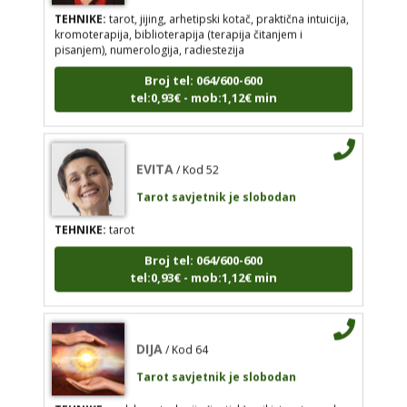
TEHNIKE:
tarot, jijing, arhetipski kotač, praktična intuicija,
kromoterapija, biblioterapija (terapija čitanjem i
EVITA
/ Kod 52
pisanjem), numerologija, radiestezija
Tarot savjetnik je slobodan
Broj tel: 064/600-600
TEHNIKE:
tarot
tel:0,93€ - mob:1,12€ min
Broj tel: 064/600-600
tel:0,93€ - mob:1,12€ min
EVITA
/ Kod 52
Tarot savjetnik je slobodan
TEHNIKE:
tarot
Broj tel: 064/600-600
tel:0,93€ - mob:1,12€ min
DIJA
/ Kod 64
Tarot savjetnik je slobodan
TEHNIKE:
vedska astrologija (jyotish), reiki, tarot, oracle