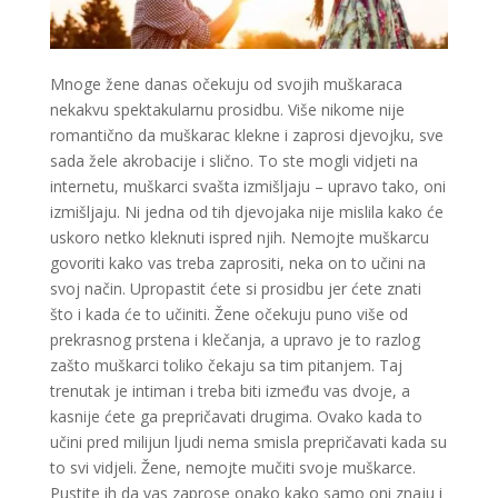
VIKTORIJA
/ Kod 369
Mnoge žene danas očekuju od svojih muškaraca
nekakvu spektakularnu prosidbu. Više nikome nije
Tarot savjetnik je zauzet
romantično da muškarac klekne i zaprosi djevojku, sve
TEHNIKE:
astrologija, numerologija, tarot, radiestezija
sada žele akrobacije i slično. To ste mogli vidjeti na
internetu, muškarci svašta izmišljaju – upravo tako, oni
Broj tel: 064/600-600
tel:0,93€ - mob:1,12€ min
izmišljaju. Ni jedna od tih djevojaka nije mislila kako će
uskoro netko kleknuti ispred njih. Nemojte muškarcu
govoriti kako vas treba zaprositi, neka on to učini na
svoj način. Upropastit ćete si prosidbu jer ćete znati
što i kada će to učiniti. Žene očekuju puno više od
SANJA
/ Kod 07
prekrasnog prstena i klečanja, a upravo je to razlog
Tarot savjetnik je zauzet
zašto muškarci toliko čekaju sa tim pitanjem. Taj
TEHNIKE:
tarot, egipatski tarot, visak, rune, numerologija,
trenutak je intiman i treba biti između vas dvoje, a
astro tarot
kasnije ćete ga prepričavati drugima. Ovako kada to
učini pred milijun ljudi nema smisla prepričavati kada su
Broj tel: 064/600-600
tel:0,93€ - mob:1,12€ min
to svi vidjeli. Žene, nemojte mučiti svoje muškarce.
Pustite ih da vas zaprose onako kako samo oni znaju i