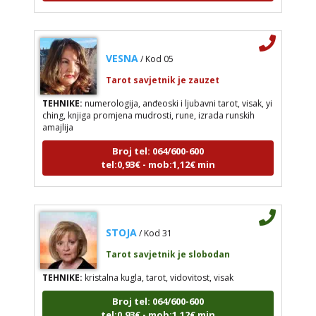
VESNA
/ Kod 05
Tarot savjetnik je zauzet
TEHNIKE:
numerologija, anđeoski i ljubavni tarot, visak, yi
ching, knjiga promjena mudrosti, rune, izrada runskih
amajlija
Broj tel: 064/600-600
tel:0,93€ - mob:1,12€ min
STOJA
/ Kod 31
Tarot savjetnik je slobodan
TEHNIKE:
kristalna kugla, tarot, vidovitost, visak
Broj tel: 064/600-600
tel:0,93€ - mob:1,12€ min