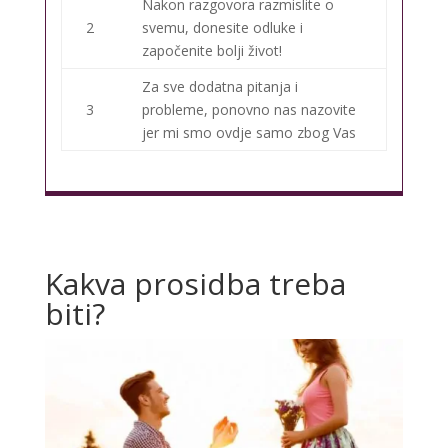
Nakon razgovora razmislite o
2
svemu, donesite odluke i
započenite bolji život!
Za sve dodatna pitanja i
3
probleme, ponovno nas nazovite
jer mi smo ovdje samo zbog Vas
Kakva prosidba treba
biti?