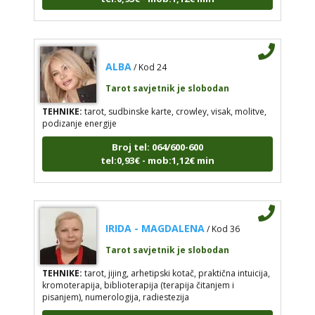
ALBA
/ Kod 24
Tarot savjetnik je slobodan
TEHNIKE:
tarot, sudbinske karte, crowley, visak, molitve,
podizanje energije
Broj tel: 064/600-600
tel:0,93€ - mob:1,12€ min
IRIDA - MAGDALENA
/ Kod 36
Tarot savjetnik je slobodan
TEHNIKE:
tarot, jijing, arhetipski kotač, praktična intuicija,
kromoterapija, biblioterapija (terapija čitanjem i
pisanjem), numerologija, radiestezija
Broj tel: 064/600-600