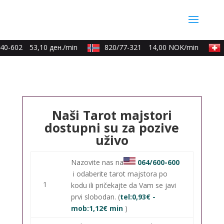
40-602
53,10 ден./min
820/77-321
14,00 NOK/min
Naši Tarot majstori
dostupni su za pozive
uživo
Nazovite nas na
064/600-600
i odaberite tarot majstora po
1
kodu ili pričekajte da Vam se javi
prvi slobodan. (
tel:0,93€ -
mob:1,12€ min
)