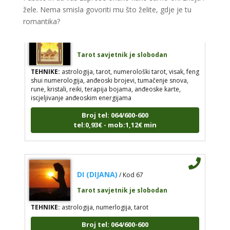
žele. Nema smisla govoriti mu što želite, gdje je tu
romantika?
ELA
/ Kod 151
Tarot savjetnik je slobodan
TEHNIKE:
astrologija, tarot, numerološki tarot, visak, feng
shui numerologija, anđeoski brojevi, tumačenje snova,
rune, kristali, reiki, terapija bojama, anđeoske karte,
iscjeljivanje anđeoskim energijama
Broj tel: 064/600-600
tel:0,93€ - mob:1,12€ min
DI (DIJANA)
/ Kod 67
Tarot savjetnik je slobodan
TEHNIKE:
astrologija, numerlogija, tarot
Broj tel: 064/600-600
tel:0,93€ - mob:1,12€ min