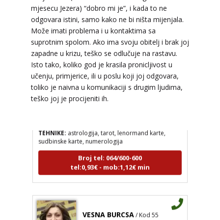
mjesecu Jezera) “dobro mi je”, i kada to ne
TEHNIKE:
tarot, tarot marseille, ljubavni tarot, visak
odgovara istini, samo kako ne bi ništa mijenjala.
Broj tel: 064/600-600
Može imati problema i u kontaktima sa
tel:0,93€ - mob:1,12€ min
suprotnim spolom. Ako ima svoju obitelj i brak joj
zapadne u krizu, teško se odlučuje na rastavu.
Isto tako, koliko god je krasila pronicljivost u
učenju, primjerice, ili u poslu koji joj odgovara,
EMA
toliko je naivna u komunikaciji s drugim ljudima,
/ Kod 30
teško joj je procijeniti ih.
Tarot savjetnik je zauzet
TEHNIKE:
astrologija, tarot, lenormand karte,
sudbinske karte, numerologija
Broj tel: 064/600-600
tel:0,93€ - mob:1,12€ min
VESNA BURCSA
/ Kod 55
Tarot savjetnik je slobodan