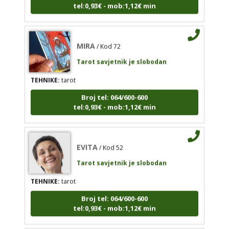
Tarot savjetnik je slobodan
TEHNIKE:
numerologija, visak, nebeski krug, tarot
MIRA
/ Kod 72
Broj tel: 064/600-600
Tarot savjetnik je slobodan
tel:0,93€ - mob:1,12€ min
TEHNIKE:
tarot
Broj tel: 064/600-600
tel:0,93€ - mob:1,12€ min
MIRA
/ Kod 72
Tarot savjetnik je slobodan
EVITA
/ Kod 52
TEHNIKE:
tarot
Tarot savjetnik je slobodan
Broj tel: 064/600-600
tel:0,93€ - mob:1,12€ min
TEHNIKE:
tarot
Broj tel: 064/600-600
tel:0,93€ - mob:1,12€ min
EVITA
/ Kod 52
Tarot savjetnik je slobodan