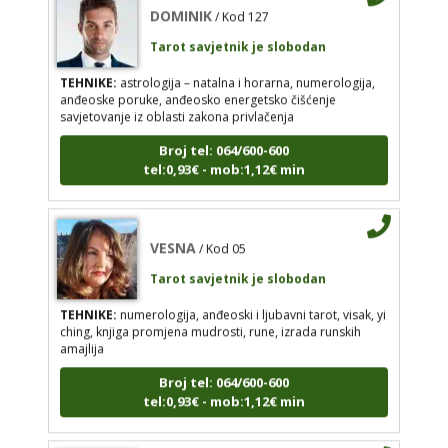
numerologija, anđeoske poruke, anđeosko
Tarot savjetnik je slobodan
energetsko čišćenje savjetovanje iz oblasti zakona
privlačenja
TEHNIKE:
astrologija – natalna i horarna, numerologija,
anđeoske poruke, anđeosko energetsko čišćenje
Broj tel: 064/600-600
savjetovanje iz oblasti zakona privlačenja
tel:0,93€ - mob:1,12€ min
Broj tel: 064/600-600
tel:0,93€ - mob:1,12€ min
VESNA
/ Kod 05
VESNA
/ Kod 05
Tarot savjetnik je slobodan
Tarot savjetnik je slobodan
TEHNIKE:
numerologija, anđeoski i ljubavni tarot,
visak, yi ching, knjiga promjena mudrosti, rune,
TEHNIKE:
numerologija, anđeoski i ljubavni tarot, visak, yi
izrada runskih amajlija
ching, knjiga promjena mudrosti, rune, izrada runskih
amajlija
Broj tel: 064/600-600
tel:0,93€ - mob:1,12€ min
Broj tel: 064/600-600
tel:0,93€ - mob:1,12€ min
STOJA
/ Kod 31