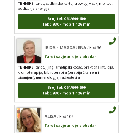
Tarot savjetnik je slobodan
Broj tel: 064/600-600
TEHNIKE:
tarot, sudbinske karte, crowley, visak,
tel:0,93€ - mob:1,12€ min
molitve, podizanje energije
Broj tel: 064/600-600
tel:0,93€ - mob:1,12€ min
IRIDA - MAGDALENA
/ Kod 36
Tarot savjetnik je slobodan
TEHNIKE:
tarot, jijing, arhetipski kotač, praktična intuicija,
IRIDA - MAGDALENA
kromoterapija, biblioterapija (terapija čitanjem i
/ Kod 36
pisanjem), numerologija, radiestezija
Tarot savjetnik je slobodan
Broj tel: 064/600-600
TEHNIKE:
tarot, jijing, arhetipski kotač, praktična
tel:0,93€ - mob:1,12€ min
intuicija, kromoterapija, biblioterapija (terapija
čitanjem i pisanjem), numerologija, radiestezija
Broj tel: 064/600-600
ALISA
tel:0,93€ - mob:1,12€ min
/ Kod 106
Tarot savjetnik je slobodan
TEHNIKE:
tarot