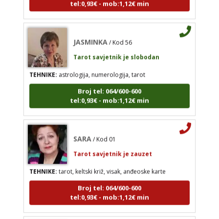
TEHNIKE:
astrologija, numerologija, tarot
Broj tel: 064/600-600
JASMINKA
tel:0,93€ - mob:1,12€ min
/ Kod 56
Tarot savjetnik je slobodan
TEHNIKE:
astrologija, numerologija, tarot
SARA
/ Kod 01
Broj tel: 064/600-600
tel:0,93€ - mob:1,12€ min
Tarot savjetnik je zauzet
TEHNIKE:
tarot, keltski križ, visak, anđeoske karte
Broj tel: 064/600-600
SARA
/ Kod 01
tel:0,93€ - mob:1,12€ min
Tarot savjetnik je zauzet
TEHNIKE:
tarot, keltski križ, visak, anđeoske karte
Broj tel: 064/600-600
HELENA
/ Kod 333
tel:0,93€ - mob:1,12€ min
Tarot savjetnik je slobodan
TEHNIKE:
tarot, meditacija, slanje pozitivne
energije, poruke anđela, priča o vašim brojevima