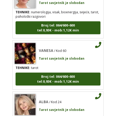
TEHNIKE:
numerologija, visak, bioenergija, svijeće, tarot,
Tarot savjetnik je slobodan
psihološki razgovori
TEHNIKE:
numerologija, visak, bioenergija, svijeće,
Broj tel: 064/600-600
tarot, psihološki razgovori
tel:0,93€ - mob:1,12€ min
Broj tel: 064/600-600
tel:0,93€ - mob:1,12€ min
VANESA
/ Kod 60
Tarot savjetnik je slobodan
VANESA
/ Kod 60
TEHNIKE:
tarot
Tarot savjetnik je slobodan
Broj tel: 064/600-600
TEHNIKE:
tarot
tel:0,93€ - mob:1,12€ min
Broj tel: 064/600-600
tel:0,93€ - mob:1,12€ min
ALBA
/ Kod 24
Tarot savjetnik je slobodan
TEHNIKE:
tarot, sudbinske karte, crowley, visak, molitve,
ALBA
/ Kod 24
podizanje energije