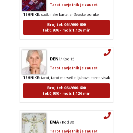
TEHNIKE:
sudbinske karte, anđeoske poruke
Broj tel: 064/600-600
tel:0,93€ - mob:1,12€ min
DENI
/ Kod 15
LUCIJA
/ Kod #136
Tarot savjetnik je zauzet
Tarot savjetnik je zauzet
TEHNIKE:
tarot, tarot marseille, ljubavni tarot, visak
TEHNIKE:
sudbinske karte, anđeoske poruke
Broj tel: 064/600-600
Broj tel: 064/600-600
tel:0,93€ - mob:1,12€ min
tel:0,93€ - mob:1,12€ min
DENI
/ Kod 15
EMA
/ Kod 30
Tarot savjetnik je zauzet
Tarot savjetnik je zauzet
TEHNIKE:
tarot, tarot marseille, ljubavni tarot, visak
TEHNIKE:
astrologija, tarot, lenormand karte,