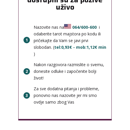
uživo
Nazovite nas na
064/600-600
i
odaberite tarot majstora po kodu ili
1
pričekajte da Vam se javi prvi
slobodan. (
tel:0,93€ - mob:1,12€ min
)
Nakon razgovora razmislite o svemu,
2
donesite odluke i započenite bolji
život!
Za sve dodatna pitanja i probleme,
3
ponovno nas nazovite jer mi smo
ovdje samo zbog Vas