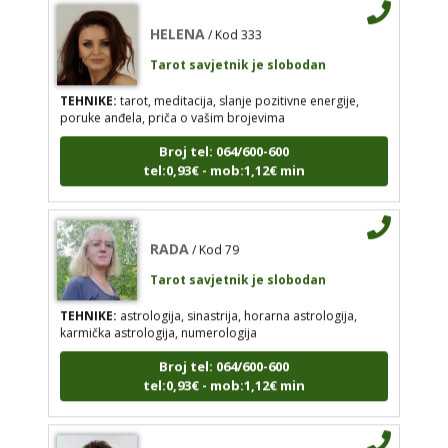
HELENA
/ Kod 333
Broj tel: 064/600-600
Tarot savjetnik je slobodan
tel:0,93€ - mob:1,12€ min
TEHNIKE:
tarot, meditacija, slanje pozitivne energije,
poruke anđela, priča o vašim brojevima
Broj tel: 064/600-600
tel:0,93€ - mob:1,12€ min
RADA
/ Kod 79
Tarot savjetnik je slobodan
TEHNIKE:
astrologija, sinastrija, horarna
RADA
/ Kod 79
astrologija, karmička astrologija, numerologija
Tarot savjetnik je slobodan
Broj tel: 064/600-600
tel:0,93€ - mob:1,12€ min
TEHNIKE:
astrologija, sinastrija, horarna astrologija,
karmička astrologija, numerologija
Broj tel: 064/600-600
tel:0,93€ - mob:1,12€ min
DOMINIK
/ Kod 127
Tarot savjetnik je slobodan
DOMINIK
/ Kod 127
TEHNIKE:
astrologija – natalna i horarna,