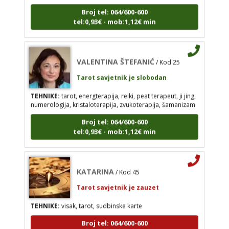
ji jing, numerologija, kristaloterapija, zvukoterapija,
tel:0,93€ - mob:1,12€ min
šamanizam
Broj tel: 064/600-600
tel:0,93€ - mob:1,12€ min
VALENTINA ŠTEFANIĆ
/ Kod 25
Tarot savjetnik je slobodan
TEHNIKE:
tarot, energterapija, reiki, peat terapeut, ji jing,
KATARINA
numerologija, kristaloterapija, zvukoterapija, šamanizam
/ Kod 45
Tarot savjetnik je zauzet
Broj tel: 064/600-600
tel:0,93€ - mob:1,12€ min
TEHNIKE:
visak, tarot, sudbinske karte
Broj tel: 064/600-600
tel:0,93€ - mob:1,12€ min
KATARINA
/ Kod 45
Tarot savjetnik je zauzet
TEHNIKE:
visak, tarot, sudbinske karte
JASMINKA
/ Kod 56
Broj tel: 064/600-600
Tarot savjetnik je slobodan
tel:0,93€ - mob:1,12€ min