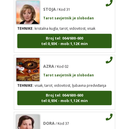
STOJA
/ Kod 31
Tarot savjetnik je slobodan
Tarot savjetnik je slobodan
TEHNIKE:
kristalna kugla, tarot, vidovitost, visak
TEHNIKE:
kristalna kugla, tarot, vidovitost, visak
Broj tel: 064/600-600
Broj tel: 064/600-600
tel:0,93€ - mob:1,12€ min
tel:0,93€ - mob:1,12€ min
AZRA
/ Kod 02
AZRA
/ Kod 02
Tarot savjetnik je slobodan
Tarot savjetnik je slobodan
TEHNIKE:
visak, tarot, vidovitost, ljubavna predviđanja
TEHNIKE:
visak, tarot, vidovitost, ljubavna
predviđanja
Broj tel: 064/600-600
tel:0,93€ - mob:1,12€ min
Broj tel: 064/600-600
tel:0,93€ - mob:1,12€ min
DORA
/ Kod 37
Tarot savjetnik je slobodan
DORA
/ Kod 37