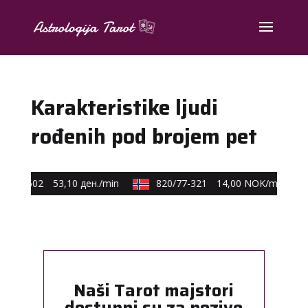
Karakteristike ljudi
rođenih pod brojem pet
40-602
53,10 ден./min
820/77-321
14,00 NOK/min
Naši Tarot majstori
dostupni su za pozive