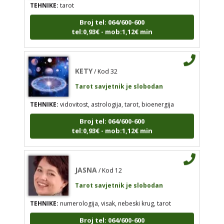
ALISA
/ Kod 106
Broj tel: 064/600-600
tel:0,93€ - mob:1,12€ min
Tarot savjetnik je slobodan
TEHNIKE:
tarot
Broj tel: 064/600-600
KETY
/ Kod 32
tel:0,93€ - mob:1,12€ min
Tarot savjetnik je slobodan
TEHNIKE:
vidovitost, astrologija, tarot, bioenergija
Broj tel: 064/600-600
KETY
/ Kod 32
tel:0,93€ - mob:1,12€ min
Tarot savjetnik je slobodan
TEHNIKE:
vidovitost, astrologija, tarot, bioenergija
JASNA
/ Kod 12
Broj tel: 064/600-600
tel:0,93€ - mob:1,12€ min
Tarot savjetnik je slobodan
TEHNIKE:
numerologija, visak, nebeski krug, tarot
Broj tel: 064/600-600
tel:0,93€ - mob:1,12€ min
JASNA
/ Kod 12