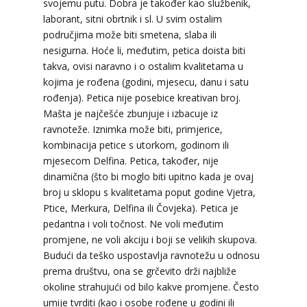
svojemu putu. Dobra je također kao službenik,
laborant, sitni obrtnik i sl. U svim ostalim
područjima može biti smetena, slaba ili
nesigurna. Hoće li, međutim, petica doista biti
takva, ovisi naravno i o ostalim kvalitetama u
kojima je rođena (godini, mjesecu, danu i satu
rođenja). Petica nije posebice kreativan broj.
Mašta je najčešće zbunjuje i izbacuje iz
ravnoteže. Iznimka može biti, primjerice,
LUCIJA
/ Kod #136
kombinacija petice s utorkom, godinom ili
Tarot savjetnik je zauzet
mjesecom Delfina. Petica, također, nije
dinamična (što bi moglo biti upitno kada je ovaj
TEHNIKE:
sudbinske karte, anđeoske poruke
broj u sklopu s kvalitetama poput godine Vjetra,
Broj tel: 064/600-600
Ptice, Merkura, Delfina ili Čovjeka). Petica je
tel:0,93€ - mob:1,12€ min
pedantna i voli točnost. Ne voli međutim
promjene, ne voli akciju i boji se velikih skupova.
Budući da teško uspostavlja ravnotežu u odnosu
prema društvu, ona se grčevito drži najbliže
DENI
/ Kod 15
okoline strahujući od bilo kakve promjene. Često
umije tvrditi (kao i osobe rođene u godini ili
Tarot savjetnik je zauzet