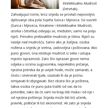
Intelektualnu Mudrost
(četvrtak).
Zahvaljujući tome, kroz srijedu se provlači nepovoljno
djelovanje oba pola Svjetla Sunca i Mjeseca. Svi susreti
(Sunca i Mjeseca, Kreativne i Intelektualne Mudrosti,
utorka i četvrtka) odvijaju se, međutim, samo na polju
riječi. Prirodno prebivalište mudrosti je tišina. Riječi su
nasilje nad mudrošću. Samo ako je šutljiva, osoba
rođena u srijedu je sretna, zadovoljna i poštovana. Ako
puno govori, ona istiskuje mudrost iz sebe i ustupa
mjesto ispraznosti. Zato što isprazan govor nema
odjeka u srcima sugovornika, neprekidno pričanje,
njezina potreba da je uvijek hvale, može zamarati, a
često i iznervirati ljude, izazivati ih da je počnu
ismijavati ili izbjegavati. Bez obzira što je poštena,
takva osoba će puno puta tražiti od vas da to
potvrdite, tako da će vam na kraju biti muka i od nje i
od njezina poštenja. Srijeda može biti loš učenik,
pravnik, političar ili loš ekonomist. Ali zato je srijeda