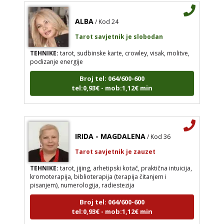
ALBA
/ Kod 24
Tarot savjetnik je slobodan
TEHNIKE:
tarot, sudbinske karte, crowley, visak, molitve,
podizanje energije
Broj tel: 064/600-600
tel:0,93€ - mob:1,12€ min
IRIDA - MAGDALENA
/ Kod 36
Tarot savjetnik je zauzet
TEHNIKE:
tarot, jijing, arhetipski kotač, praktična intuicija,
kromoterapija, biblioterapija (terapija čitanjem i
pisanjem), numerologija, radiestezija
Broj tel: 064/600-600
tel:0,93€ - mob:1,12€ min