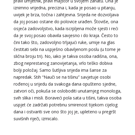
pravi umjetnik, pravi majstor u svojem zanatu. Ona je
iznimno vrijedna, precizna i, kada je posao u pitanju,
uvijek je brza, točna i zahtjevna. Srijeda ne dozvoljava
da joj posao ostane do polovice urađen. Štoviše, ona
osjeća zadovoljstvo, kada iscrpljena može sjesti i reći
da je svoj posao obavila savjesno i do kraja. Često to
čini tako što, zadovoljno trljajući ruke, umije na glas
čestitati sebi na uspješno obavljenom poslu (u tome je
slična broju tri). No, iako je takva osoba radišna, ona,
zbog neprestanog zanovijetanja, vrlo teško dobiva
bolji položaj. Samo šutljiva srijeda ima šanse za
napredak. Stih “Nauči se na tišinu” savjetuje osobi
rođenoj u srijedu da svakoga dana opušteno sjedne,
zatvori oči, pokuša se osloboditi unutarnjeg monologa,
svih slika i misli. Boraveći pola sata u tišini, takva osoba
uspjet će zadržati potrebnu smirenost tijekom cijelog
dana i ostvariti sve ono što joj je, upleteno u pregršt
suvišnih riječi, izmicalo.