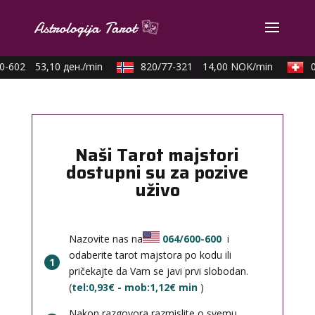
-602
53,10 ден./min
820/77-321
14,00 NOK/min
09
Naši Tarot majstori
dostupni su za pozive
uživo
Nazovite nas na
064/600-600
i
odaberite tarot majstora po kodu ili
1
pričekajte da Vam se javi prvi slobodan.
(
tel:0,93€ - mob:1,12€ min
)
Nakon razgovora razmislite o svemu,