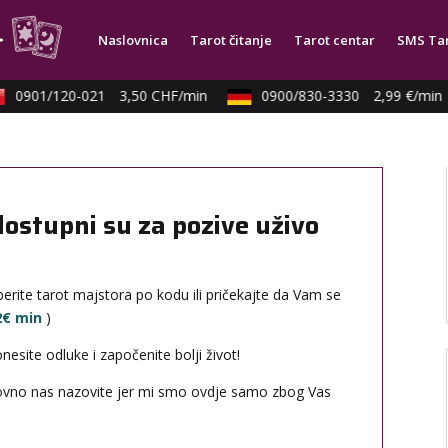
Naslovnica
Tarot čitanje
Tarot centar
SMS Ta
0901/120-021
3,50 CHF/min
0900/830-3330
2,99 €/min
dostupni su za pozive uživo
erite tarot majstora po kodu ili pričekajte da Vam se
12€ min
)
site odluke i započenite bolji život!
novno nas nazovite jer mi smo ovdje samo zbog Vas