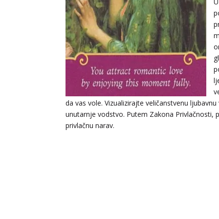
U
p
p
m
o
g
p
l
v
da vas vole. Vizualizirajte veličanstvenu ljubavnu
unutarnje vodstvo. Putem Zakona Privlačnosti, pr
privlačnu narav.