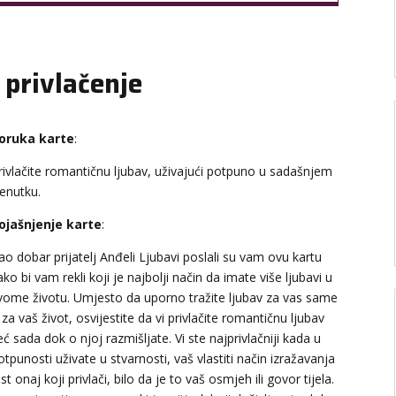
 privlačenje
oruka karte
:
rivlačite romantičnu ljubav, uživajući potpuno u sadašnjem
renutku.
ojašnjenje karte
:
ao dobar prijatelj Anđeli Ljubavi poslali su vam ovu kartu
ako bi vam rekli koji je najbolji način da imate više ljubavi u
vome životu. Umjesto da uporno tražite ljubav za vas same
li za vaš život, osvijestite da vi privlačite romantičnu ljubav
eć sada dok o njoj razmišljate. Vi ste najprivlačniji kada u
otpunosti uživate u stvarnosti, vaš vlastiti način izražavanja
est onaj koji privlači, bilo da je to vaš osmjeh ili govor tijela.