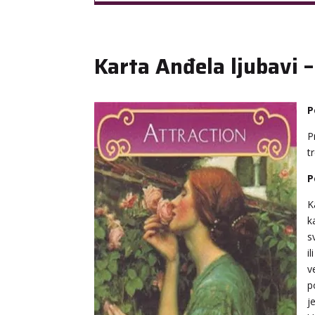
Karta Anđela ljubavi –
P
P
t
P
K
k
s
i
v
p
j