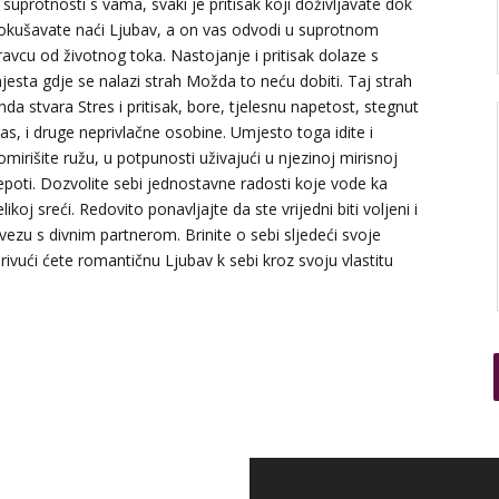
 suprotnosti s vama, svaki je pritisak koji doživljavate dok
okušavate naći Ljubav, a on vas odvodi u suprotnom
ravcu od životnog toka. Nastojanje i pritisak dolaze s
jesta gdje se nalazi strah Možda to neću dobiti. Taj strah
nda stvara Stres i pritisak, bore, tjelesnu napetost, stegnut
las, i druge neprivlačne osobine. Umjesto toga idite i
omirišite ružu, u potpunosti uživajući u njezinoj mirisnoj
jepoti. Dozvolite sebi jednostavne radosti koje vode ka
elikoj sreći. Redovito ponavljajte da ste vrijedni biti voljeni i
 vezu s divnim partnerom. Brinite o sebi sljedeći svoje
ivući ćete romantičnu Ljubav k sebi kroz svoju vlastitu