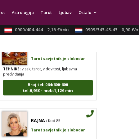
Broj tel: 064/600-600
rot
Astrologija
Tarot
Ljubav
Ostalo
tel:0,93€ - mob:1,12€ min
0900/404-444
2,16 €/min
0909/343-43-43
0,90 €/mi
AZRA
/ Kod 02
Tarot savjetnik je slobodan
TEHNIKE:
visak, tarot, vidovitost, ljubavna
predviđanja
Broj tel: 064/600-600
tel:0,93€ - mob:1,12€ min
RAJNA
/ Kod 85
Tarot savjetnik je slobodan
TEHNIKE:
tarot, razgovori