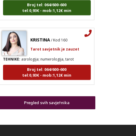
Broj tel: 064/600-600
tel:0,93€ - mob:1,12€ min
KRISTINA
/ Kod 160
Tarot savjetnik je zauzet
TEHNIKE:
asrologija; numerologija, tarot
Broj tel: 064/600-600
tel:0,93€ - mob:1,12€ min
STOJA
/ Kod 31
Pregled svih savjetnika
Tarot savjetnik je slobodan
TEHNIKE:
kristalna kugla, tarot, vidovitost, visak
Broj tel: 064/600-600