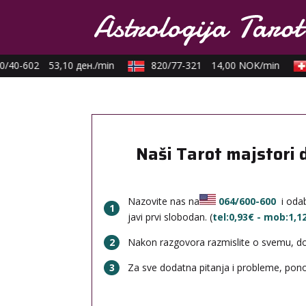
/40-602
53,10 ден./min
820/77-321
14,00 NOK/min
Naši Tarot majstori 
Nazovite nas na
064/600-600
i odab
1
javi prvi slobodan. (
tel:0,93€ - mob:1,
2
Nakon razgovora razmislite o svemu, done
3
Za sve dodatna pitanja i probleme, po