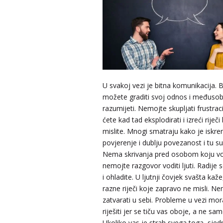
U svakoj vezi je bitna komunikacija. 
možete graditi svoj odnos i međuso
razumijeti. Nemojte skupljati frustraci
ćete kad tad eksplodirati i izreći riječi
AZRA
/ Kod 02
mislite. Mnogi smatraju kako je iskr
Tarot savjetnik je slobodan
povjerenje i dublju povezanost i tu su
Nema skrivanja pred osobom koju vol
TEHNIKE:
visak, tarot, vidovitost, ljubavna predviđan
nemojte razgovor voditi ljuti. Radije 
Broj tel: 064/600-600
i ohladite. U ljutnji čovjek svašta kaže
tel:0,93€ - mob:1,12€ min
razne riječi koje zapravo ne misli. N
zatvarati u sebi. Probleme u vezi mor
riješiti jer se tiču vas oboje, a ne sa
Ukoliko vas je strah svega toga, sjedn