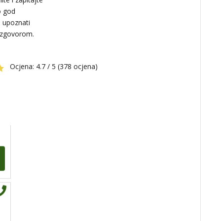
Broj tel: 064/600-600
tel:0,93€ - mob:1,12€
o god
min
i upoznati
azgovorom.
Ocjena:
4.7 / 5 (378 ocjena)