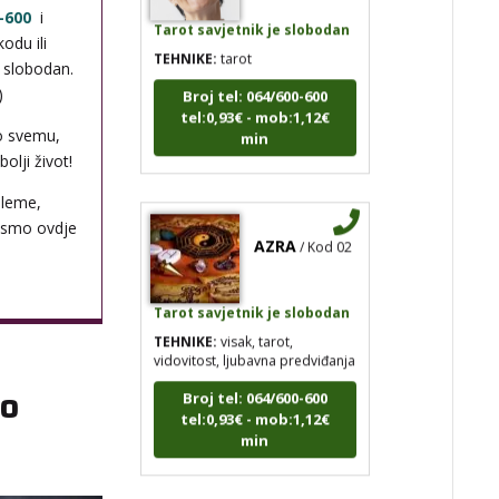
Tarot savjetnik je slobodan
-600
i
odu ili
TEHNIKE:
tarot
i slobodan.
Broj tel: 064/600-600
)
tel:0,93€ - mob:1,12€
min
o svemu,
olji život!
bleme,
 smo ovdje
AZRA
/ Kod 02
Tarot savjetnik je slobodan
TEHNIKE:
visak, tarot,
vidovitost, ljubavna predviđanja
Broj tel: 064/600-600
do
tel:0,93€ - mob:1,12€
min