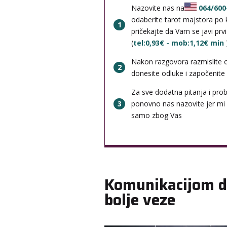
Nazovite nas na
064/600
odaberite tarot majstora po k
1
pričekajte da Vam se javi prv
(
tel:0,93€ - mob:1,12€ min
Nakon razgovora razmislite 
2
donesite odluke i započenite b
Za sve dodatna pitanja i pro
3
ponovno nas nazovite jer mi
samo zbog Vas
Komunikacijom 
bolje veze