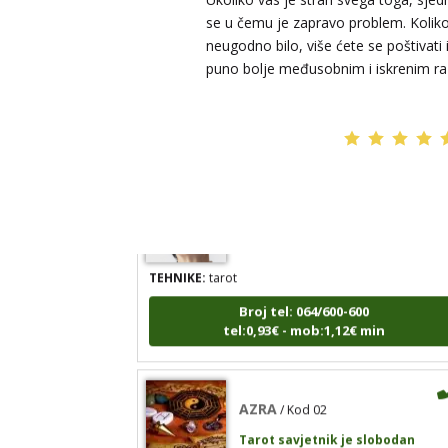
RAJNA
/ Kod 85
se u čemu je zapravo problem. Kolik
Tarot savjetnik je slobodan
neugodno bilo, više ćete se poštivati 
TEHNIKE:
tarot, razgovori
puno bolje međusobnim i iskrenim r
Broj tel: 064/600-600
tel:0,93€ - mob:1,12€ min
EVITA
/ Kod 52
Tarot savjetnik je slobodan
TEHNIKE:
tarot
Broj tel: 064/600-600
tel:0,93€ - mob:1,12€ min
AZRA
/ Kod 02
Tarot savjetnik je slobodan