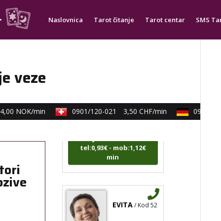
min
Naslovnica
Tarot čitanje
Tarot centar
SMS Ta
je veze
RAJNA
/ Kod 85
Tarot savjetnik je slobodan
,00 NOK/min
0901/120-021
3,50 CHF/min
0900/830
TEHNIKE:
tarot, razgovori
Broj tel: 064/600-600
tel:0,93€ - mob:1,12€
min
tori
ozive
EVITA
/ Kod 52