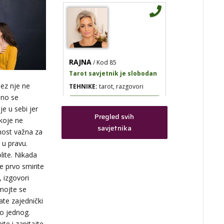
RAJNA
/ Kod 85
Tarot savjetnik je slobodan
TEHNIKE:
tarot, razgovori
Bez nje ne
bno se
Broj tel: 064/600-600
tel:0,93€ - mob:1,12€
je u sebi jer
Pregled svih
min
 koje ne
savjetnika
enost važna za
 u pravu.
ite. Nikada
ja
EVITA
/ Kod 52
se prvo smirite
, izgovori
emojte se
Tarot savjetnik je slobodan
ate zajednički
TEHNIKE:
tarot
mo jednog.
ite i zapitajte