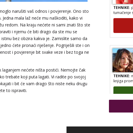
TEHNIKE:
p
tumačenje 
 moglo narušiti vaš odnos i povjerenje. Ono sto
ja. Jedna mala laž neće mu naškoditi, kako vi
nižu redom. Na kraju nećete ni sami znati što ste
spraviti i njemu će biti drago da ste mu se
iti istinu bez obzira kakva je. Zamislite samo da
edno ćete pronaći riješenje. Pogriješili ste i on
renost i povjerenje bit svake veze i bez toga ne
kak laganjem nećete ništa postići. Nemojte čak
TEHNIKE:
n
o trebate koji puta lagati. Vi radite po svojoj
knjiga prom
okajati i bit će vam drago što niste neku drugu
e to ispraviti.