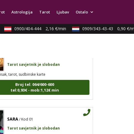
arot, astrologija, rune
rot
Astrologija
Tarot
Ljubav
Ostalo
Broj tel: 064/600-600
tel:0,93€ - mob:1,12€ min
0900/404-444
2,16 €/min
0909/343-43-43
0,90 €/mi
KATARINA
/ Kod 45
Tarot savjetnik je slobodan
isak, tarot, sudbinske karte
Broj tel: 064/600-600
tel:0,93€ - mob:1,12€ min
SARA
/ Kod 01
Tarot savjetnik je slobodan