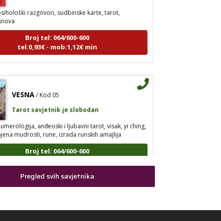
sihološki razgovori, sudbinske karte, tarot,
snova
Broj tel: 064/600-600
tel:0,93€ - mob:1,12€ min
VESNA
/ Kod 05
Tarot savjetnik je slobodan
umerologija, anđeoski i ljubavni tarot, visak, yi ching,
jena mudrosti, rune, izrada runskih amajlija
Broj tel: 064/600-600
tel:0,93€ - mob:1,12€ min
Pregled svih savjetnika
STOJA
/ Kod 31
Tarot savjetnik je slobodan