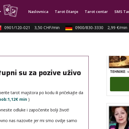
TEHNIKE:
t
Naslovnica
Tarot čitanje
Tarot centar
SMS Ta
0901/120-021
3,50 CHF/min
0900/830-3330
2,99 €/min
TEHNIKE:
v
tupni su za pozive uživo
erite tarot majstora po kodu ili pričekajte da
 mob:1,12€ min
)
site odluke i započenite bolji život!
novno nas nazovite jer mi smo ovdje samo