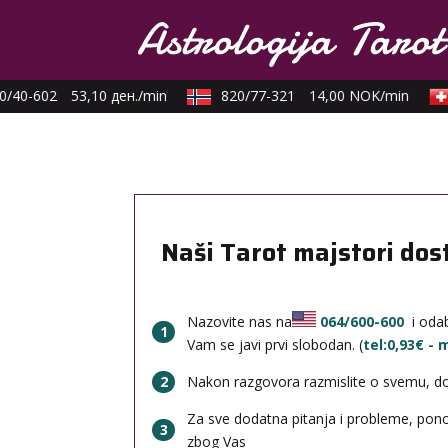
/40-602
53,10 ден./min
820/77-321
14,00 NOK/min
Naši Tarot majstori dos
Nazovite nas na
064/600-600
i odab
1
Vam se javi prvi slobodan. (
tel:0,93€ -
2
Nakon razgovora razmislite o svemu, done
Za sve dodatna pitanja i probleme, po
3
zbog Vas