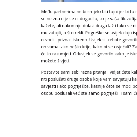
Među partnerima ne bi smjelo biti tajni jer bi to
se ne zna nije se ni dogodilo, to je vaša filozofi
kažete, ali nakon nje dolazi druga laž i tako se 
mu zatajili, a što rekli. Pogreške se uvijek daju i
otvorili i priznali iskreno. Uvijek si trebate govor
on vama tako nešto krije, kako bi se osjećali? Zaj
će to razumjeti. Oduvijek se govorilo kako je isk
možete živjeti.
Postavite sami sebi razna pitanja i vidjet ćete 
niti poslušati druge osobe koje vam savjetuju kak
savjesti i ako pogriješite, kasnije ćete se moći p
osobu poslušali već ste samo pogriješili i sami ćet