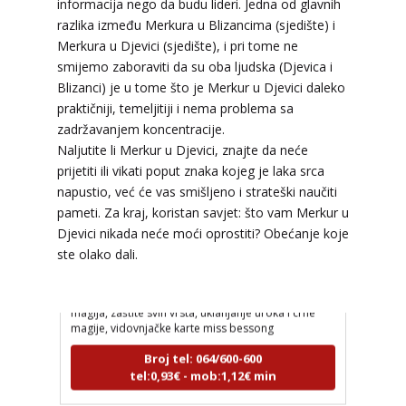
informacija nego da budu lideri. Jedna od glavnih
razlika između Merkura u Blizancima (sjedište) i
Merkura u Djevici (sjedište), i pri tome ne
smijemo zaboraviti da su oba ljudska (Djevica i
Blizanci) je u tome što je Merkur u Djevici daleko
praktičniji, temeljitiji i nema problema sa
zadržavanjem koncentracije.
Naljutite li Merkur u Djevici, znajte da neće
prijetiti ili vikati poput znaka kojeg je laka srca
napustio, već će vas smišljeno i strateški naučiti
AMELIE BESSONG
/ Kod 99
pameti. Za kraj, koristan savjet: što vam Merkur u
Tarot savjetnik je zauzet
Djevici nikada neće moći oprostiti? Obećanje koje
ste olako dali.
TEHNIKE:
licencirana vidovinjakinja, licencirana
parapsihologinja, energetsko iscjeljivanje, afrička
magija, zaštite svih vrsta, uklanjanje uroka i crne
magije, vidovnjačke karte miss bessong
Broj tel: 064/600-600
tel:0,93€ - mob:1,12€ min