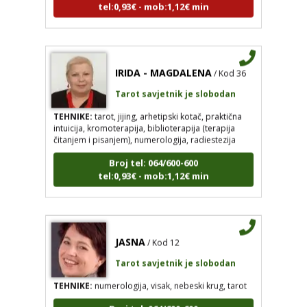
IRIDA - MAGDALENA
/ Kod 36
Tarot savjetnik je slobodan
TEHNIKE:
tarot, jijing, arhetipski kotač, praktična
intuicija, kromoterapija, biblioterapija (terapija
čitanjem i pisanjem), numerologija, radiestezija
Broj tel: 064/600-600
tel:0,93€ - mob:1,12€ min
JASNA
/ Kod 12
Tarot savjetnik je slobodan
TEHNIKE:
numerologija, visak, nebeski krug, tarot
Broj tel: 064/600-600
tel:0,93€ - mob:1,12€ min