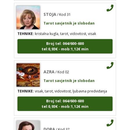
TEHNIKE:
kristalna kugla, tarot, vidovitost, visak
STOJA
/ Kod 31
Broj tel: 064/600-600
Tarot savjetnik je slobodan
tel:0,93€ - mob:1,12€ min
TEHNIKE:
kristalna kugla, tarot, vidovitost, visak
Broj tel: 064/600-600
tel:0,93€ - mob:1,12€ min
AZRA
/ Kod 02
Tarot savjetnik je slobodan
TEHNIKE:
visak, tarot, vidovitost, ljubavna
AZRA
/ Kod 02
predviđanja
Tarot savjetnik je slobodan
Broj tel: 064/600-600
tel:0,93€ - mob:1,12€ min
TEHNIKE:
visak, tarot, vidovitost, ljubavna predviđanja
Broj tel: 064/600-600
tel:0,93€ - mob:1,12€ min
DORA
/ Kod 37
Tarot savjetnik je slobodan
DORA
/ Kod 37
TEHNIKE:
numerologija, visak, bioenergija, svijeće,