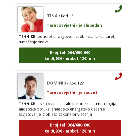
Broj tel: 064/600-600
TINA
/ Kod 16
tel:0,93€ - mob:1,12€ min
Tarot savjetnik je slobodan
TEHNIKE:
psihološki razgovori, sudbinske karte, tarot,
tumačenje snova
DOMINIK
/ Kod 127
Broj tel: 064/600-600
Tarot savjetnik je zauzet
tel:0,93€ - mob:1,12€ min
TEHNIKE:
astrologija – natalna i horarna,
numerologija, anđeoske poruke, anđeosko
energetsko čišćenje savjetovanje iz oblasti zakona
privlačenja
DOMINIK
/ Kod 127
Tarot savjetnik je zauzet
Broj tel: 064/600-600
tel:0,93€ - mob:1,12€ min
TEHNIKE:
astrologija – natalna i horarna, numerologija,
anđeoske poruke, anđeosko energetsko čišćenje
savjetovanje iz oblasti zakona privlačenja
Broj tel: 064/600-600
STOJA
/ Kod 31
tel:0,93€ - mob:1,12€ min
Tarot savjetnik je slobodan