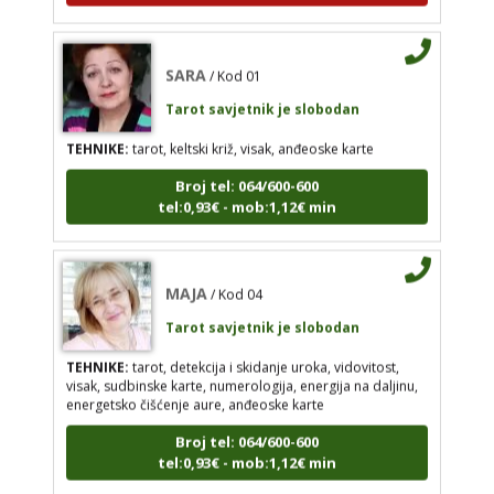
SARA
/ Kod 01
Tarot savjetnik je slobodan
MAJA
/ Kod 04
Tarot savjetnik je slobodan
TEHNIKE:
tarot, keltski križ, visak, anđeoske karte
TEHNIKE:
tarot, detekcija i skidanje uroka,
Broj tel: 064/600-600
vidovitost, visak, sudbinske karte, numerologija,
tel:0,93€ - mob:1,12€ min
energija na daljinu, energetsko čišćenje aure,
anđeoske karte
Broj tel: 064/600-600
MAJA
/ Kod 04
tel:0,93€ - mob:1,12€ min
Tarot savjetnik je slobodan
TEHNIKE:
tarot, detekcija i skidanje uroka, vidovitost,
visak, sudbinske karte, numerologija, energija na daljinu,
TINA
energetsko čišćenje aure, anđeoske karte
/ Kod 16
Tarot savjetnik je slobodan
Broj tel: 064/600-600
tel:0,93€ - mob:1,12€ min
TEHNIKE:
psihološki razgovori, sudbinske karte,
tarot, tumačenje snova