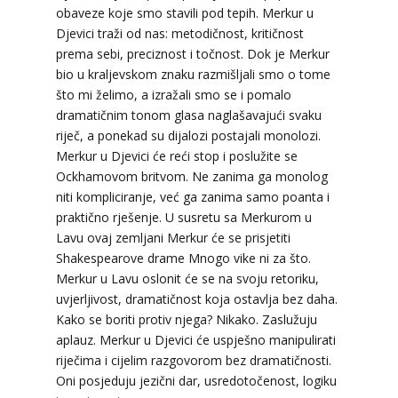
obaveze koje smo stavili pod tepih. Merkur u
Djevici traži od nas: metodičnost, kritičnost
prema sebi, preciznost i točnost. Dok je Merkur
bio u kraljevskom znaku razmišljali smo o tome
što mi želimo, a izražali smo se i pomalo
dramatičnim tonom glasa naglašavajući svaku
riječ, a ponekad su dijalozi postajali monolozi.
Merkur u Djevici će reći stop i poslužite se
Ockhamovom britvom. Ne zanima ga monolog
niti kompliciranje, već ga zanima samo poanta i
praktično rješenje. U susretu sa Merkurom u
Lavu ovaj zemljani Merkur će se prisjetiti
Shakespearove drame Mnogo vike ni za što.
Merkur u Lavu oslonit će se na svoju retoriku,
uvjerljivost, dramatičnost koja ostavlja bez daha.
Kako se boriti protiv njega? Nikako. Zaslužuju
aplauz. Merkur u Djevici će uspješno manipulirati
riječima i cijelim razgovorom bez dramatičnosti.
Oni posjeduju jezični dar, usredotočenost, logiku