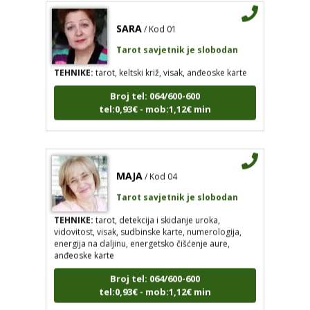
SARA
/ Kod 01
Tarot savjetnik je slobodan
TEHNIKE:
tarot, keltski križ, visak, anđeoske karte
Broj tel: 064/600-600
tel:0,93€ - mob:1,12€ min
MAJA
/ Kod 04
Tarot savjetnik je slobodan
TEHNIKE:
tarot, detekcija i skidanje uroka,
vidovitost, visak, sudbinske karte, numerologija,
energija na daljinu, energetsko čišćenje aure,
anđeoske karte
Broj tel: 064/600-600
tel:0,93€ - mob:1,12€ min