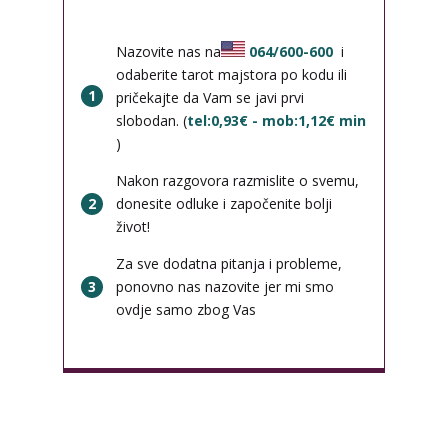
Nazovite nas na
064/600-600
i
odaberite tarot majstora po kodu ili
1
pričekajte da Vam se javi prvi
slobodan. (
tel:0,93€ - mob:1,12€ min
)
Nakon razgovora razmislite o svemu,
2
donesite odluke i započenite bolji
život!
Za sve dodatna pitanja i probleme,
3
ponovno nas nazovite jer mi smo
ovdje samo zbog Vas