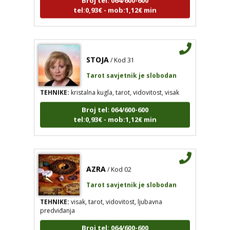
STOJA
/ Kod 31
Tarot savjetnik je slobodan
TEHNIKE:
kristalna kugla, tarot, vidovitost, visak
Broj tel: 064/600-600
tel:0,93€ - mob:1,12€ min
AZRA
/ Kod 02
Tarot savjetnik je slobodan
TEHNIKE:
visak, tarot, vidovitost, ljubavna
predviđanja
Broj tel: 064/600-600
tel:0,93€ - mob:1,12€ min