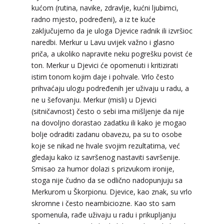
kućom (rutina, navike, zdravlje, kućni ljubimci,
radno mjesto, podređeni), a iz te kuće
zaključujemo da je uloga Djevice radnik ili izvršioc
naredbi. Merkur u Lavu uvijek važno i glasno
priča, a ukoliko napravite neku pogrešku povist će
ton. Merkur u Djevici će opomenuti i kritizirati
istim tonom kojim daje i pohvale. Vrlo često
prihvaćaju ulogu podređenih jer uživaju u radu, a
ne u šefovanju. Merkur (misli) u Djevici
(sitničavnost) često o sebi ima mišljenje da nije
na dovoljno dorastao zadatku ili kako je mogao
bolje odraditi zadanu obavezu, pa su to osobe
koje se nikad ne hvale svojim rezultatima, već
gledaju kako iz savršenog nastaviti savršenije.
Smisao za humor dolazi s prizvukom ironije,
stoga nije čudno da se odlično nadopunjuju sa
Merkurom u Škorpionu. Djevice, kao znak, su vrlo
skromne i često neambiciozne. Kao sto sam
spomenula, rađe uživaju u radu i prikupljanju