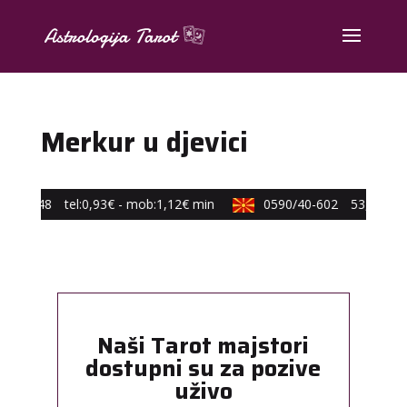
Merkur u djevici
48-648
tel:0,93€ - mob:1,12€ min
0590/40-602
53,10 ден./m
Naši Tarot majstori
dostupni su za pozive
uživo