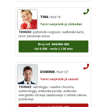
TINA
/ Kod 16
Tarot savjetnik je slobodan
TEHNIKE:
psihološki razgovori, sudbinske karte,
tarot, tumačenje snova
Broj tel: 064/600-600
tel:0,93€ - mob:1,12€ min
DOMINIK
/ Kod 127
Tarot savjetnik je zauzet
TEHNIKE:
astrologija – natalna i horarna,
numerologija, anđeoske poruke, anđeosko
energetsko čišćenje savjetovanje iz oblasti zakona
privlačenja
Broj tel: 064/600-600
tel:0,93€ - mob:1,12€ min