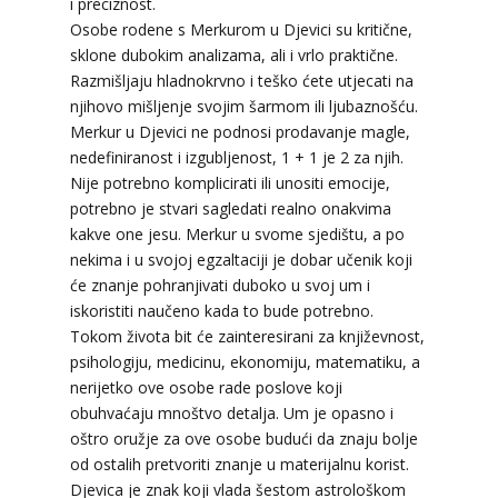
i preciznost.
Osobe rodene s Merkurom u Djevici su kritične,
sklone dubokim analizama, ali i vrlo praktične.
Razmišljaju hladnokrvno i teško ćete utjecati na
njihovo mišljenje svojim šarmom ili ljubaznošću.
Merkur u Djevici ne podnosi prodavanje magle,
nedefiniranost i izgubljenost, 1 + 1 je 2 za njih.
Nije potrebno komplicirati ili unositi emocije,
potrebno je stvari sagledati realno onakvima
kakve one jesu. Merkur u svome sjedištu, a po
nekima i u svojoj egzaltaciji je dobar učenik koji
će znanje pohranjivati duboko u svoj um i
iskoristiti naučeno kada to bude potrebno.
Tokom života bit će zainteresirani za književnost,
psihologiju, medicinu, ekonomiju, matematiku, a
nerijetko ove osobe rade poslove koji
obuhvaćaju mnoštvo detalja. Um je opasno i
oštro oružje za ove osobe budući da znaju bolje
od ostalih pretvoriti znanje u materijalnu korist.
Djevica je znak koji vlada šestom astrološkom