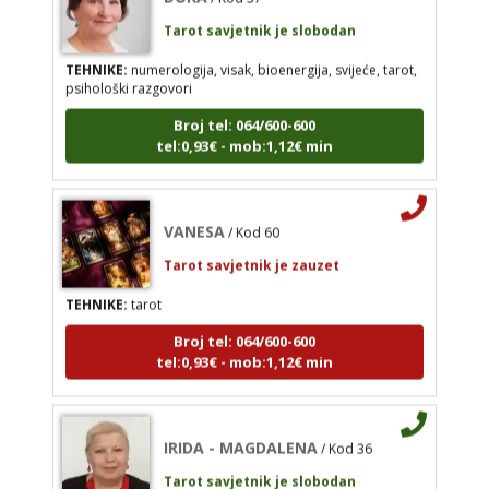
Tarot savjetnik je slobodan
tarot, psihološki razgovori
TEHNIKE:
numerologija, visak, bioenergija, svijeće, tarot,
Broj tel: 064/600-600
psihološki razgovori
tel:0,93€ - mob:1,12€ min
Broj tel: 064/600-600
tel:0,93€ - mob:1,12€ min
VANESA
/ Kod 60
VANESA
/ Kod 60
Tarot savjetnik je zauzet
Tarot savjetnik je zauzet
TEHNIKE:
tarot
TEHNIKE:
tarot
Broj tel: 064/600-600
tel:0,93€ - mob:1,12€ min
Broj tel: 064/600-600
tel:0,93€ - mob:1,12€ min
IRIDA - MAGDALENA
/ Kod 36
IRIDA - MAGDALENA
/ Kod 36
Tarot savjetnik je slobodan
Tarot savjetnik je slobodan
TEHNIKE:
tarot, jijing, arhetipski kotač, praktična