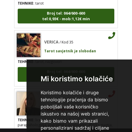
TEHNIKE:
tarot
Broj tel: 064/600-600
tel:0,93€ - mob:1,12€ min
Broj tel: 064/600-600
tel:0,93€ - mob:1,12€ min
VERICA
/ Kod 35
Tarot savjetnik je slobodan
VERICA
/ Kod 35
TEHNIKE:
tarot, razgovori
Tarot savjetnik je slobodan
Broj tel: 064/600-600
TEHNIKE:
tarot, razgovori
tel:0,93€ - mob:1,12€ min
Broj tel: 064/600-600
Mi koristimo kolačiće
tel:0,93€ - mob:1,12€ min
Koristimo kolačiće i druge
AMELIE BESSONG
/ Kod 99
tehnologije praćenja da bismo
Tarot savjetnik je zauzet
poboljšali vaše korisničko
TEHNIKE:
licencirana vidovinjakinja, licencirana
iskustvo na našoj web stranici,
parapsihologinja, energetsko iscjeljivanje, afrička magija,
kako bismo vam prikazali
zaštite svih vrsta, uklanjanje uroka i crne magije,
vidovnjačke karte miss bessong
personalizirani sadržaj i ciljane