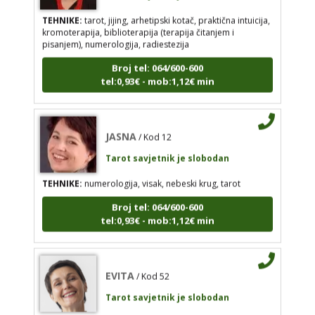
TEHNIKE:
tarot, jijing, arhetipski kotač, praktična intuicija,
intuicija, kromoterapija, biblioterapija (terapija
kromoterapija, biblioterapija (terapija čitanjem i
čitanjem i pisanjem), numerologija, radiestezija
pisanjem), numerologija, radiestezija
Broj tel: 064/600-600
Broj tel: 064/600-600
tel:0,93€ - mob:1,12€ min
tel:0,93€ - mob:1,12€ min
JASNA
/ Kod 12
JASNA
/ Kod 12
Tarot savjetnik je slobodan
Tarot savjetnik je slobodan
TEHNIKE:
numerologija, visak, nebeski krug, tarot
TEHNIKE:
numerologija, visak, nebeski krug, tarot
Broj tel: 064/600-600
Broj tel: 064/600-600
tel:0,93€ - mob:1,12€ min
tel:0,93€ - mob:1,12€ min
EVITA
/ Kod 52
EVITA
/ Kod 52
Tarot savjetnik je slobodan
Tarot savjetnik je slobodan
TEHNIKE:
tarot