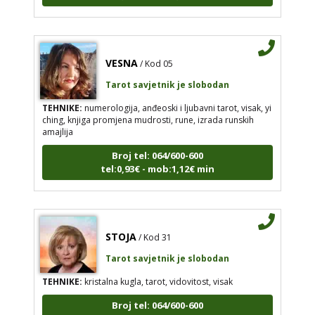
VESNA
/ Kod 05
Tarot savjetnik je slobodan
TEHNIKE:
numerologija, anđeoski i ljubavni tarot, visak, yi
ching, knjiga promjena mudrosti, rune, izrada runskih
amajlija
Broj tel: 064/600-600
tel:0,93€ - mob:1,12€ min
STOJA
/ Kod 31
Tarot savjetnik je slobodan
TEHNIKE:
kristalna kugla, tarot, vidovitost, visak
Broj tel: 064/600-600
tel:0,93€ - mob:1,12€ min