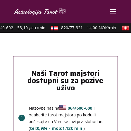
40-602
53,10 ден./min
820/77-321
14,00 NOK/min
Naši Tarot majstori
dostupni su za pozive
uživo
Nazovite nas na
064/600-600
i
odaberite tarot majstora po kodu ili
1
pričekajte da Vam se javi prvi slobodan.
(
tel:0,93€ - mob:1,12€ min
)