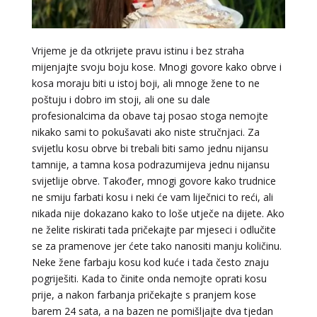
VIKTORIJA
/ Kod 369
Vrijeme je da otkrijete pravu istinu i bez straha
Tarot savjetnik je slobodan
mijenjajte svoju boju kose. Mnogi govore kako obrve i
TEHNIKE:
astrologija, numerologija, tarot, radiestezija
kosa moraju biti u istoj boji, ali mnoge žene to ne
poštuju i dobro im stoji, ali one su dale
Broj tel: 064/600-600
tel:0,93€ - mob:1,12€ min
profesionalcima da obave taj posao stoga nemojte
nikako sami to pokušavati ako niste stručnjaci. Za
svijetlu kosu obrve bi trebali biti samo jednu nijansu
tamnije, a tamna kosa podrazumijeva jednu nijansu
svijetlije obrve. Također, mnogi govore kako trudnice
SANJA
/ Kod 07
ne smiju farbati kosu i neki će vam liječnici to reći, ali
Tarot savjetnik je zauzet
nikada nije dokazano kako to loše utječe na dijete. Ako
TEHNIKE:
tarot, egipatski tarot, visak, rune, numerologija,
ne želite riskirati tada pričekajte par mjeseci i odlučite
astro tarot
se za pramenove jer ćete tako nanositi manju količinu.
Neke žene farbaju kosu kod kuće i tada često znaju
Broj tel: 064/600-600
tel:0,93€ - mob:1,12€ min
pogriješiti. Kada to činite onda nemojte oprati kosu
prije, a nakon farbanja pričekajte s pranjem kose
barem 24 sata, a na bazen ne pomišljajte dva tjedan