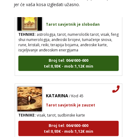
jer će vaša kosa izgledati užasno.
ELA
/ Kod 151
Tarot savjetnik je slobodan
TEHNIKE:
astrologija, tarot, numerološki tarot, visak, feng
shui numerologija, anđeoski brojevi, tumačenje snova,
rune, kristali, reiki, terapija bojama, anđeoske karte,
iscjeljivanje anđeoskim energijama
Broj tel: 064/600-600
tel:0,93€ - mob:1,12€ min
KATARINA
/ Kod 45
Tarot savjetnik je zauzet
TEHNIKE:
visak, tarot, sudbinske karte
Broj tel: 064/600-600
tel:0,93€ - mob:1,12€ min