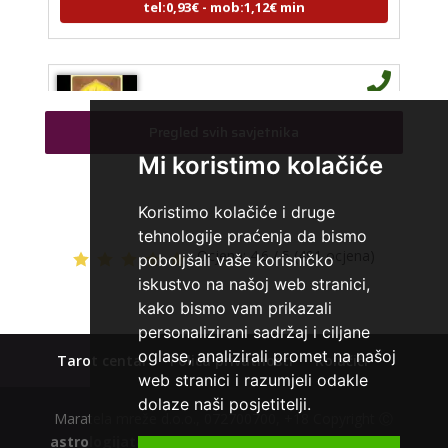
ELA
/ Kod 151
Tarot savjetnik je slobodan
Pregled svih savjetnika
TEHNIKE:
astrologija, tarot, numerološki tarot, visak, feng
Mi koristimo kolačiće
shui numerologija, anđeoski brojevi, tumačenje snova,
rune, kristali, reiki, terapija bojama, anđeoske karte,
iscjeljivanje anđeoskim energijama
Koristimo kolačiće i druge
tehnologije praćenja da bismo
Broj tel: 064/600-600
Ocjena:
4.6 / 5 (491 ocjena)
poboljšali vaše korisničko
tel:0,93€ - mob:1,12€ min
iskustvo na našoj web stranici,
kako bismo vam prikazali
personalizirani sadržaj i ciljane
oglase, analizirali promet na našoj
KATARINA
/ Kod 45
Tarot centar
Polica privatnosti
Kolačići
web stranici i razumjeli odakle
Tarot savjetnik je zauzet
dolaze naši posjetitelji.
Maratela mreže d.o.o., 072700700, +18 Copyright Ⓒ
TEHNIKE:
visak, tarot, sudbinske karte
astrologijatarot.com
| Usluge smiju koristiti osobe