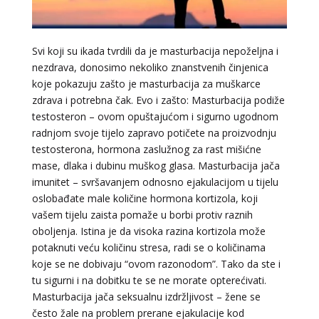
Svi koji su ikada tvrdili da je masturbacija nepoželjna i
nezdrava, donosimo nekoliko znanstvenih činjenica
koje pokazuju zašto je masturbacija za muškarce
zdrava i potrebna čak. Evo i zašto: Masturbacija podiže
testosteron – ovom opuštajućom i sigurno ugodnom
radnjom svoje tijelo zapravo potičete na proizvodnju
testosterona, hormona zaslužnog za rast mišićne
mase, dlaka i dubinu muškog glasa. Masturbacija jača
imunitet – svršavanjem odnosno ejakulacijom u tijelu
oslobađate male količine hormona kortizola, koji
vašem tijelu zaista pomaže u borbi protiv raznih
oboljenja. Istina je da visoka razina kortizola može
potaknuti veću količinu stresa, radi se o količinama
koje se ne dobivaju “ovom razonodom”. Tako da ste i
tu sigurni i na dobitku te se ne morate opterećivati.
Masturbacija jača seksualnu izdržljivost – žene se
često žale na problem prerane ejakulacije kod