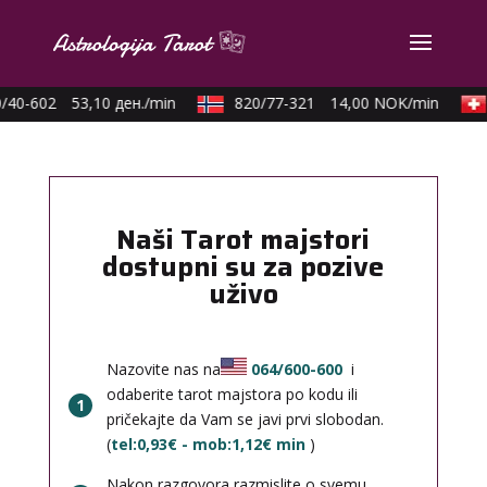
/40-602
53,10 ден./min
820/77-321
14,00 NOK/min
Naši Tarot majstori
dostupni su za pozive
uživo
Nazovite nas na
064/600-600
i
odaberite tarot majstora po kodu ili
1
pričekajte da Vam se javi prvi slobodan.
(
tel:0,93€ - mob:1,12€ min
)
Nakon razgovora razmislite o svemu,