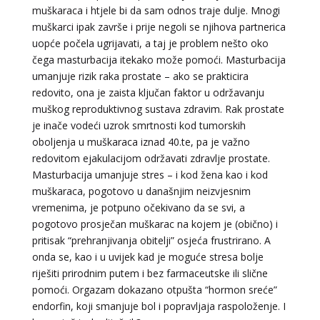
muškaraca i htjele bi da sam odnos traje dulje. Mnogi
muškarci ipak završe i prije negoli se njihova partnerica
uopće počela ugrijavati, a taj je problem nešto oko
DINA
/ Kod 38
čega masturbacija itekako može pomoći. Masturbacija
Tarot savjetnik je zauzet
umanjuje rizik raka prostate – ako se prakticira
redovito, ona je zaista ključan faktor u održavanju
TEHNIKE:
numerologija, tarot, sudbinske karte
muškog reproduktivnog sustava zdravim. Rak prostate
Broj tel: 064/600-600
je inače vodeći uzrok smrtnosti kod tumorskih
tel:0,93€ - mob:1,12€ min
oboljenja u muškaraca iznad 40.te, pa je važno
redovitom ejakulacijom održavati zdravlje prostate.
Masturbacija umanjuje stres – i kod žena kao i kod
muškaraca, pogotovo u današnjim neizvjesnim
STOJA
/ Kod 31
vremenima, je potpuno očekivano da se svi, a
pogotovo prosječan muškarac na kojem je (obično) i
Tarot savjetnik je slobodan
pritisak “prehranjivanja obitelji” osjeća frustrirano. A
TEHNIKE:
kristalna kugla, tarot, vidovitost, visak
onda se, kao i u uvijek kad je moguće stresa bolje
riješiti prirodnim putem i bez farmaceutske ili slične
Broj tel: 064/600-600
tel:0,93€ - mob:1,12€ min
pomoći. Orgazam dokazano otpušta “hormon sreće”
endorfin, koji smanjuje bol i popravljaja raspoloženje. I