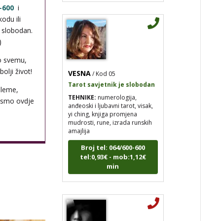
-600
i
odu ili
i slobodan.
)
o svemu,
VESNA
/ Kod 05
olji život!
Tarot savjetnik je slobodan
TEHNIKE:
numerologija,
bleme,
anđeoski i ljubavni tarot, visak,
 smo ovdje
yi ching, knjiga promjena
mudrosti, rune, izrada runskih
amajlija
Broj tel: 064/600-600
tel:0,93€ - mob:1,12€
min