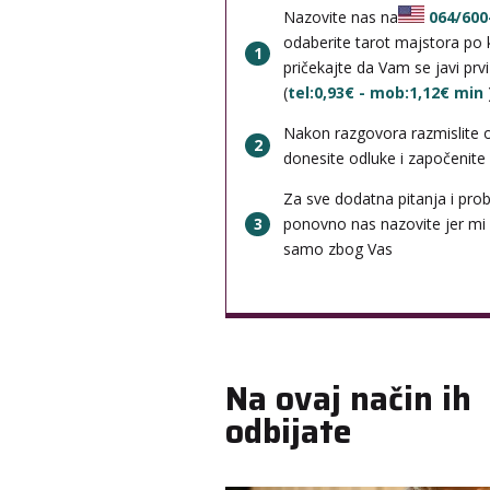
Nazovite nas na
064/600
odaberite tarot majstora po k
1
pričekajte da Vam se javi prv
(
tel:0,93€ - mob:1,12€ min
Nakon razgovora razmislite 
2
donesite odluke i započenite b
Za sve dodatna pitanja i pro
3
ponovno nas nazovite jer mi
samo zbog Vas
Na ovaj način ih
odbijate