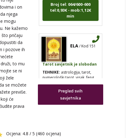
tel:0,93€ - mob:1,12€
ndovima i on
min
 da njega
 ne mogu
tvu. Ne kažemo
 što pričaju
ELA
/ Kod 151
dopustiti da
m i pozove ih
 nećete
Tarot savjetnik je slobodan
 druži, to mu
TEHNIKE:
astrologija, tarot,
emojte se ni
numerološki tarot, visak, feng
shui numerologija, anđeoski
koji žele
brojevi, tumačenje snova, rune,
Tada se možete
kristali, reiki, terapija bojama,
Pregled svih
ažete previše.
anđeoske karte, iscjeljivanje
savjetnika
anđeoskim energijama
 koji će
 Budite prava
Broj tel: 064/600-600
,
tel:0,93€ - mob:1,12€
min
Ocjena:
4.8 / 5 (460 ocjena)