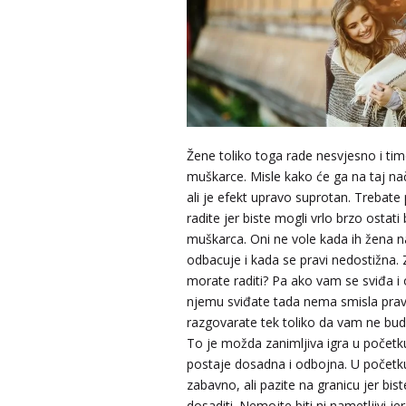
Žene toliko toga rade nesvjesno i tim
muškarce. Misle kako će ga na taj nači
ali je efekt upravo suprotan. Trebate 
radite jer biste mogli vrlo brzo ostati
muškarca. Oni ne vole kada ih žena 
odbacuje i kada se pravi nedostižna.
morate raditi? Pa ako vam se sviđa i o
njemu sviđate tada nema smisla pravi
razgovarate tek toliko da vam ne bu
To je možda zanimljiva igra u početku
postaje dosadna i odbojna. U početku
zabavno, ali pazite na granicu jer bi
dosaditi. Nemojte biti ni nametljivi jer