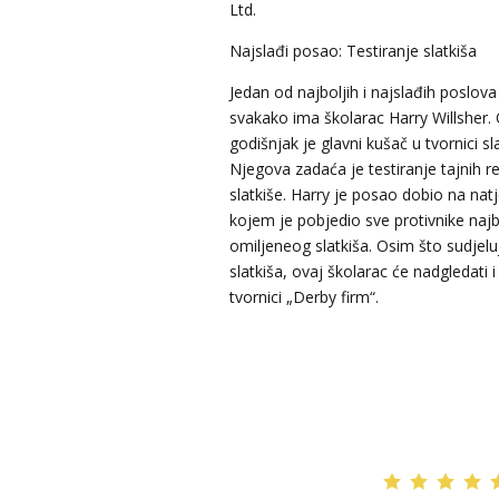
Ltd.
Najslađi posao: Testiranje slatkiša
Jedan od najboljih i najslađih poslova
ELA
/ Kod 151
svakako ima školarac Harry Willsher.
Tarot savjetnik je slobodan
godišnjak je glavni kušač u tvornici sl
TEHNIKE:
astrologija, tarot, numerološki tarot, visak
Njegova zadaća je testiranje tajnih r
feng shui numerologija, anđeoski brojevi, tumačenje
slatkiše. Harry je posao dobio na nat
snova, rune, kristali, reiki, terapija bojama, anđeoske
kojem je pobjedio sve protivnike naj
karte, iscjeljivanje anđeoskim energijama
omiljeneog slatkiša. Osim što sudjelu
Broj tel: 064/600-600
slatkiša, ovaj školarac će nadgledati 
tel:0,93€ - mob:1,12€ min
tvornici „Derby firm“.
DOMINIK
/ Kod 127
Tarot savjetnik je zauzet
TEHNIKE:
astrologija – natalna i horarna, numerologi
anđeoske poruke, anđeosko energetsko čišćenje
savjetovanje iz oblasti zakona privlačenja