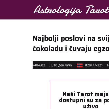
Najbolji poslovi na svi
čokoladu i čuvaju egz
€ min
0590/40-602
53,10 ден./min
820/77-321
14,
Naši Tarot majs
dostupni su za p
uživo