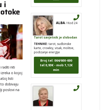
 i
 otoke
ALBA
/ Kod 24
Tarot savjetnik je slobodan
TEHNIKE:
tarot, sudbinske
karte, crowley, visak, molitve,
podizanje energije
Broj tel: 064/600-600
tel:0,93€ - mob:1,12€
min
raditi niti
izreka o kojoj
šoj listi
 to dobivaju
lji poslovi na
IRIDA - MAGDALENA
/ Kod