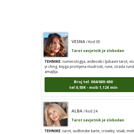
Broj tel: 064/600-600
tel:0,93€ - mob:1,12€ min
VESNA
/ Kod 05
Tarot savjetnik je slobodan
TEHNIKE:
numerologija, anđeoski i ljubavni tarot, vis
yi ching, knjiga promjena mudrosti, rune, izrada runs
amajlija
Broj tel: 064/600-600
tel:0,93€ - mob:1,12€ min
ALBA
/ Kod 24
Tarot savjetnik je slobodan
TEHNIKE:
tarot, sudbinske karte, crowley, visak, moli
podizanje energije