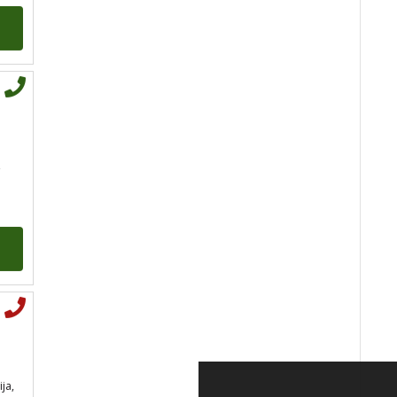
TEHNIKE:
tarot, sudbinske
karte, crowley, visak, molitve,
podizanje energije
Broj tel: 064/600-600
tel:0,93€ - mob:1,12€
min
,
IRIDA - MAGDALENA
/ Kod
36
Tarot savjetnik je slobodan
TEHNIKE:
tarot, jijing,
arhetipski kotač, praktična
intuicija, kromoterapija,
biblioterapija (terapija čitanjem
ja,
i pisanjem), numerologija,
radiestezija