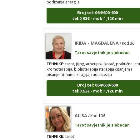
Broj tel: 064/600-600
tel:0,93€ - mob:1,12€ min
IRIDA - MAGDALENA
/ Kod 36
Tarot savjetnik je slobodan
TEHNIKE:
tarot, jijing, arhetipski kotač, praktična intu
kromoterapija, biblioterapija (terapija čitanjem i
pisanjem), numerologija, radiestezija
Broj tel: 064/600-600
tel:0,93€ - mob:1,12€ min
ALISA
/ Kod 106
Tarot savjetnik je slobodan
TEHNIKE:
tarot
Broj tel: 064/600-600