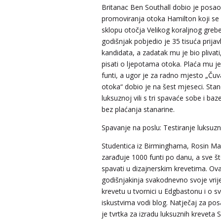
Britanac Ben Southall dobio je posao
promoviranja otoka Hamilton koji se 
sklopu otočja Velikog koraljnog greb
godišnjak pobjedio je 35 tisuća prijav
kandidata, a zadatak mu je bio plivati, 
pisati o ljepotama otoka. Plaća mu je
funti, a ugor je za radno mjesto „Ču
otoka“ dobio je na šest mjeseci. Sta
luksuznoj vili s tri spavaće sobe i ba
bez plaćanja stanarine.
Spavanje na poslu: Testiranje luksuzn
Studentica iz Birminghama, Rosin M
zarađuje 1000 funti po danu, a sve š
spavati u dizajnerskim krevetima. Ov
godišnjakinja svakodnevno svoje vri
krevetu u tvornici u Edgbastonu i o s
iskustvima vodi blog. Natječaj za pos
je tvrtka za izradu luksuznih kreveta