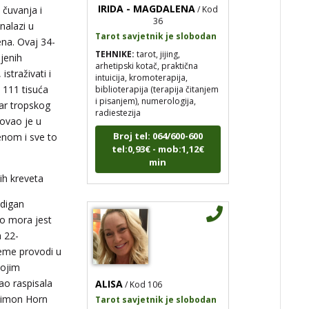
36
 čuvanja i
Tarot savjetnik je slobodan
nalazi u
TEHNIKE:
tarot, jijing,
ena. Ovaj 34-
arhetipski kotač, praktična
ljenih
intuicija, kromoterapija,
istraživati i
biblioterapija (terapija čitanjem
i pisanjem), numerologija,
 111 tisuća
radiestezija
var tropskog
novao je u
Broj tel: 064/600-600
tel:0,93€ - mob:1,12€
zenom i sve to
min
ih kreveta
adigan
to mora jest
a 22-
jeme provodi u
vojim
ALISA
/ Kod 106
ao raspisala
Tarot savjetnik je slobodan
 Simon Horn
TEHNIKE:
tarot