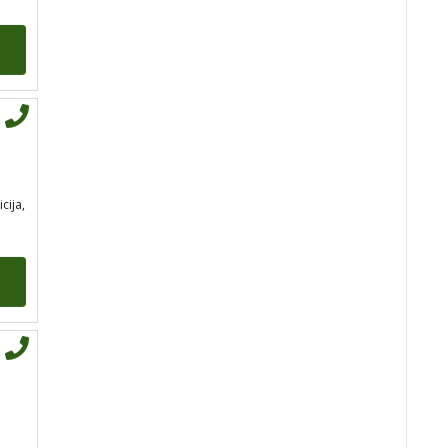
VESNA
/ Kod 05
Tarot savjetnik je slobodan
TEHNIKE:
numerologija,
anđeoski i ljubavni tarot, visak,
yi ching, knjiga promjena
mudrosti, rune, izrada runskih
icija,
amajlija
Broj tel: 064/600-600
tel:0,93€ - mob:1,12€
min
ALBA
/ Kod 24
Tarot savjetnik je slobodan