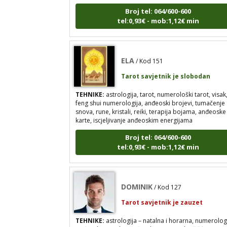
tel:0,93€ - mob:1,12€ min
ELA
/ Kod 151
Tarot savjetnik je slobodan
TEHNIKE:
astrologija, tarot, numerološki tarot, visak
feng shui numerologija, anđeoski brojevi, tumačenje
snova, rune, kristali, reiki, terapija bojama, anđeoske
karte, iscjeljivanje anđeoskim energijama
Broj tel: 064/600-600
tel:0,93€ - mob:1,12€ min
DOMINIK
/ Kod 127
Tarot savjetnik je zauzet
TEHNIKE:
astrologija – natalna i horarna, numerologi
anđeoske poruke, anđeosko energetsko čišćenje
savjetovanje iz oblasti zakona privlačenja