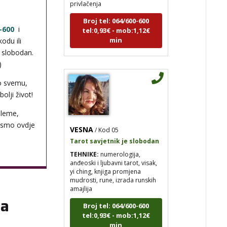
Broj tel: 064/600-600
tel:0,93€ - mob:1,12€
min
-600
i
odu ili
i slobodan.
)
o svemu,
olji život!
bleme,
VESNA
/ Kod 05
 smo ovdje
Tarot savjetnik je slobodan
TEHNIKE:
numerologija,
anđeoski i ljubavni tarot, visak,
yi ching, knjiga promjena
mudrosti, rune, izrada runskih
amajlija
Broj tel: 064/600-600
na
tel:0,93€ - mob:1,12€
min