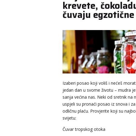
krevete, čokoladu
čuvaju egzotične
Izaberi posao koji voliš i nećeš morati 
jedan dan u svome životu – mudra je 
sanja većina nas. Neki od sretnik na na
uspjeli su pronaći posao iz snova i za
odličnu plaću. Provjerite koji su najbo
svijetu:
Čuvar tropskog otoka