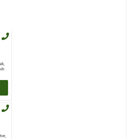
DOMINIK
/ Kod 127
Tarot savjetnik je zauzet
ak,
TEHNIKE:
astrologija – natalna i
kih
horarna, numerologija,
anđeoske poruke, anđeosko
energetsko čišćenje
savjetovanje iz oblasti zakona
privlačenja
Broj tel: 064/600-600
tel:0,93€ - mob:1,12€
min
tve,