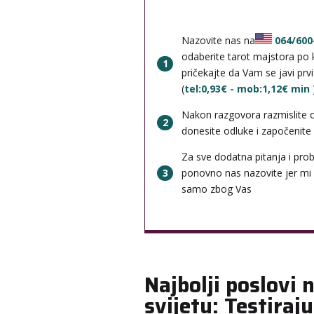
Nazovite nas na
064/600
odaberite tarot majstora po k
1
pričekajte da Vam se javi prv
(
tel:0,93€ - mob:1,12€ min
Nakon razgovora razmislite 
2
donesite odluke i započenite b
Za sve dodatna pitanja i pro
3
ponovno nas nazovite jer mi
samo zbog Vas
Najbolji poslovi 
svijetu: Testiraju