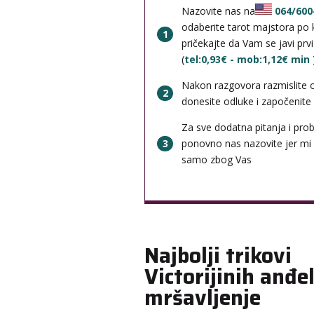
Nazovite nas na
064/600
odaberite tarot majstora po k
1
pričekajte da Vam se javi prv
(
tel:0,93€ - mob:1,12€ min
Nakon razgovora razmislite 
2
donesite odluke i započenite b
Za sve dodatna pitanja i pro
3
ponovno nas nazovite jer mi
samo zbog Vas
Najbolji trikovi
Victorijinih anđel
mršavljenje