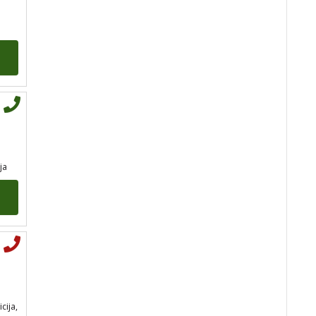
tel:0,93€ - mob:1,12€
min
STOJA
/ Kod 31
ja
Tarot savjetnik je slobodan
TEHNIKE:
kristalna kugla, tarot,
vidovitost, visak
Broj tel: 064/600-600
tel:0,93€ - mob:1,12€
min
icija,
AZRA
/ Kod 02