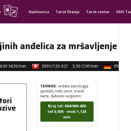
mudrosti, rune, izrada runskih
amajlija
Naslovnica
Tarot čitanje
Tarot centar
SMS Ta
Broj tel: 064/600-600
tel:0,93€ - mob:1,12€
min
ijinih anđelica za mršavljenje
DIJA
/ Kod 64
00 NOK/min
0901/120-021
3,50 CHF/min
0900/830-
Tarot savjetnik je slobodan
TEHNIKE:
vedska astrologija
(jyotish), reiki, tarot, oracle
karte, duhovni razgovori
tori
Broj tel: 064/600-600
tel:0,93€ - mob:1,12€
ozive
min