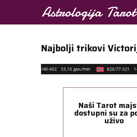
Najbolji trikovi Victor
€ min
0590/40-602
53,10 ден./min
820/77-321
14,
Naši Tarot majs
dostupni su za p
uživo