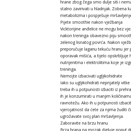
hrane zbog čega smo dulje siti i ne
stalno zavirivati u hladnjak. Zobena k
metabolizma i pospješuje mršavljenj
Pijete smoothie nakon vježbanja
Vicktorijine anđelice ne mogu bez vje
nakon treninga obavezno piju smoot
zelenog lisnatog povrća. Nakon vjež
preporučuje laganu tekuću hranu jer
oporavak mišića, a tijelo opskrbljuje 
nutrijenitma i elektrolitima koje je iz
treninga.
Nemojte izbacivati ugljikohidrate
Iako su ugljikohidrati neprijatelji vitke
treba ih u potpunosti izbaciti iz prehr
ih je konzumirati u manjim količinama 
ravnotežu. Ako ih u potpunosti izbacit
vjerojatnost da ćete za njima žuditi 
ugrožavate svoj plan mršavljenja.
VESNA
/ Kod 05
Zaboravite na brzu hranu
Tarot savjetnik je slobodan
Brza hrana na mozak djeluje poput dr