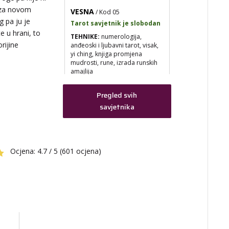
VESNA
/ Kod 05
 za novom
ak,
Tarot savjetnik je slobodan
kih
g pa ju je
TEHNIKE:
numerologija,
te u hrani, to
anđeoski i ljubavni tarot, visak,
yi ching, knjiga promjena
orijine
mudrosti, rune, izrada runskih
amajlija
Broj tel: 064/600-600
tel:0,93€ - mob:1,12€
Pregled svih
min
savjetnika
acle
DIJA
/ Kod 64
Ocjena:
4.7 / 5 (601 ocjena)
Tarot savjetnik je slobodan
TEHNIKE:
vedska astrologija
(jyotish), reiki, tarot, oracle
karte, duhovni razgovori
Broj tel: 064/600-600