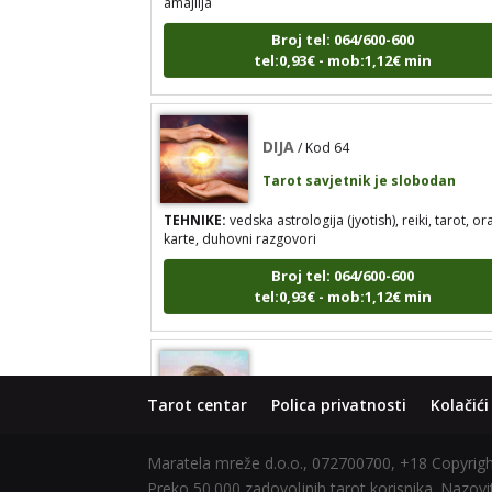
Broj tel: 064/600-600
tel:0,93€ - mob:1,12€ min
DIJA
/ Kod 64
Tarot savjetnik je slobodan
TEHNIKE:
vedska astrologija (jyotish), reiki, tarot, or
karte, duhovni razgovori
Broj tel: 064/600-600
tel:0,93€ - mob:1,12€ min
STOJA
/ Kod 31
Tarot savjetnik je slobodan
Tarot centar
Polica privatnosti
Kolačići
TEHNIKE:
kristalna kugla, tarot, vidovitost, visak
Maratela mreže d.o.o., 072700700, +18 Copyri
Broj tel: 064/600-600
Preko 50.000 zadovoljnih tarot korisnika. Nazovit
tel:0,93€ - mob:1,12€ min