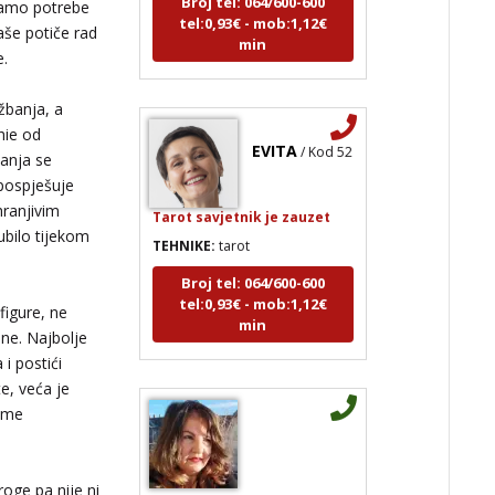
mamo potrebe
min
aše potiče rad
e.
žbanja, a
EVITA
/ Kod 52
hie od
banja se
 pospješuje
Tarot savjetnik je zauzet
hranjivim
TEHNIKE:
tarot
gubilo tijekom
Broj tel: 064/600-600
tel:0,93€ - mob:1,12€
min
 figure, ne
ane. Najbolje
i postići
e, veća je
čime
oge pa nije ni