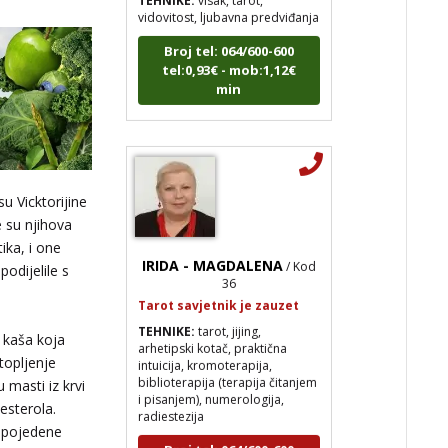
Broj tel: 064/600-600
tel:0,93€ - mob:1,12€
min
u Vicktorijine
e su njihova
IRIDA - MAGDALENA
/ Kod
ika, i one
36
odijelile s
Tarot savjetnik je zauzet
TEHNIKE:
tarot, jijing,
arhetipski kotač, praktična
a kaša koja
intuicija, kromoterapija,
biblioterapija (terapija čitanjem
 topljenje
i pisanjem), numerologija,
 masti iz krvi
radiestezija
esterola.
Broj tel: 064/600-600
 pojedene
tel:0,93€ - mob:1,12€