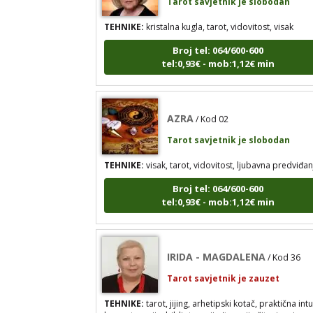
TEHNIKE:
kristalna kugla, tarot, vidovitost, visak
Broj tel: 064/600-600
tel:0,93€ - mob:1,12€ min
AZRA
/ Kod 02
Tarot savjetnik je slobodan
TEHNIKE:
visak, tarot, vidovitost, ljubavna predviđan
Broj tel: 064/600-600
tel:0,93€ - mob:1,12€ min
IRIDA - MAGDALENA
/ Kod 36
Tarot savjetnik je zauzet
TEHNIKE:
tarot, jijing, arhetipski kotač, praktična intu
kromoterapija, biblioterapija (terapija čitanjem i
pisanjem), numerologija, radiestezija