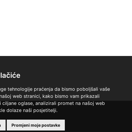
lačiće
uge tehnologije praćenja da bismo poboljšali vaše
 našoj web stranici, kako bismo vam prikazali
i ciljane oglase, analizirali promet na našoj web
le dolaze naši posjetitelji.
 +18 godina.
m
Promjeni moje postavke
ntra.