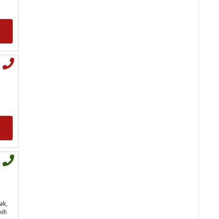
Tarot savjetnik je slobodan
TEHNIKE:
visak, tarot,
vidovitost, ljubavna predviđanja
Broj tel: 064/600-600
tel:0,93€ - mob:1,12€
min
IRIDA - MAGDALENA
/ Kod
36
Tarot savjetnik je zauzet
ak,
TEHNIKE:
tarot, jijing,
kih
arhetipski kotač, praktična
intuicija, kromoterapija,