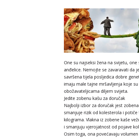
One su najseksi žena na svijetu, one s
anđelice. Nemojte se zavaravati da j
savršena tijela posljedica dobre genet
imaju male tajne mršavljenja koje su p
obožavateljicama diljem svijeta.
Jedite zobenu kašu za doručak
Najbolji izbor za doručak jest zoben
smanjuje rizik od kolesterola i potiče
kilograma. Vlakna iz zobene kaše vežu
i smanjuju vjerojatnost od pojave kol
Osim toga, ona povećavaju volumen