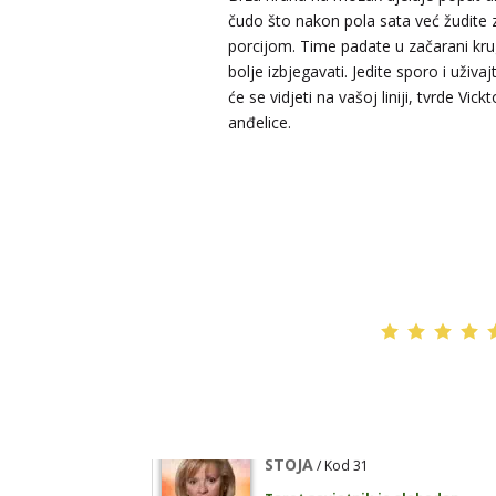
čudo što nakon pola sata već žudite
TEHNIKE:
numerologija, anđeoski i ljubavni tarot, vis
yi ching, knjiga promjena mudrosti, rune, izrada runs
porcijom. Time padate u začarani kru
amajlija
bolje izbjegavati. Jedite sporo i uživaj
Broj tel: 064/600-600
će se vidjeti na vašoj liniji, tvrde Vickt
tel:0,93€ - mob:1,12€ min
anđelice.
DIJA
/ Kod 64
Tarot savjetnik je slobodan
TEHNIKE:
vedska astrologija (jyotish), reiki, tarot, or
karte, duhovni razgovori
Broj tel: 064/600-600
tel:0,93€ - mob:1,12€ min
STOJA
/ Kod 31
Tarot savjetnik je slobodan