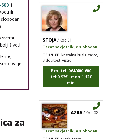
-600
i
odu ili
i slobodan.
)
STOJA
/ Kod 31
o svemu,
Tarot savjetnik je slobodan
olji život!
TEHNIKE:
kristalna kugla, tarot,
vidovitost, visak
bleme,
 smo ovdje
Broj tel: 064/600-600
tel:0,93€ - mob:1,12€
min
AZRA
/ Kod 02
ica za
Tarot savjetnik je slobodan
TEHNIKE:
visak, tarot,
vidovitost, ljubavna predviđanja