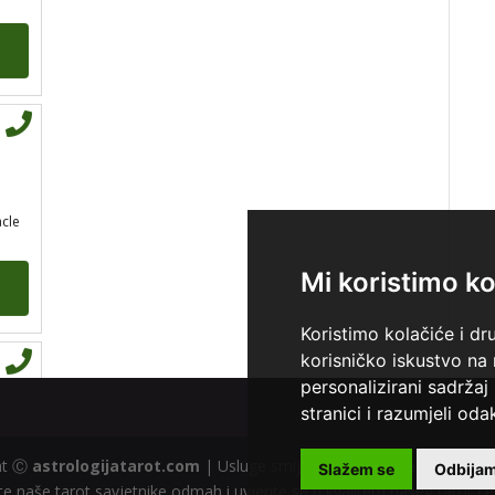
biblioterapija (terapija čitanjem
i pisanjem), numerologija,
radiestezija
Broj tel: 064/600-600
tel:0,93€ - mob:1,12€
min
acle
EVITA
/ Kod 52
Mi koristimo ko
Tarot savjetnik je zauzet
TEHNIKE:
tarot
Koristimo kolačiće i dr
korisničko iskustvo na
Broj tel: 064/600-600
personalizirani sadržaj 
tel:0,93€ - mob:1,12€
min
stranici i razumjeli odak
ght Ⓒ
astrologijatarot.com
| Usluge smiju koristiti osobe starije od
Slažem se
Odbija
e naše tarot savjetnike odmah i uvjerite se u kvalitetu našeg tarot ce