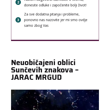
2
donesite odluke i započenite bolji život!
Za sve dodatna pitanja i probleme,
3
ponovno nas nazovite jer mi smo ovdje
samo zbog Vas
Neuobičajeni oblici
Sunčevih znakova –
JARAC MRGUD