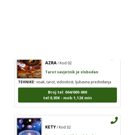
Tarot savjetnik je slobodan
TEHNIKE:
kristalna kugla, tarot, vidovitost, visak
Broj tel: 064/600-600
tel:0,93€ - mob:1,12€ min
AZRA
/ Kod 02
Tarot savjetnik je slobodan
TEHNIKE:
visak, tarot, vidovitost, ljubavna predviđanja
Broj tel: 064/600-600
tel:0,93€ - mob:1,12€ min
KETY
/ Kod 32
Tarot savjetnik je slobodan