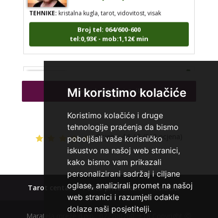
TEHNIKE:
kristalna kugla, tarot, vidovitost, visak
Broj tel: 064/600-600
tel:0,93€ - mob:1,12€ min
AZRA
/ Kod 02
Mi koristimo kolačiće
Pregled svih savjetnika
Tarot savjetnik je slobodan
TEHNIKE:
visak, tarot, vidovitost, ljubavna predviđanja
Koristimo kolačiće i druge
tehnologije praćenja da bismo
Broj tel: 064/600-600
Ocjena:
4.6 / 5 (313 ocjena)
tel:0,93€ - mob:1,12€ min
poboljšali vaše korisničko
iskustvo na našoj web stranici,
kako bismo vam prikazali
personalizirani sadržaj i ciljane
KETY
oglase, analizirali promet na našoj
/ Kod 32
Tarot centar
Polica privatnosti
Kolačići
web stranici i razumjeli odakle
Tarot savjetnik je slobodan
dolaze naši posjetitelji.
Maratela mreže d.o.o., 072700700, +18 Copyright Ⓒ
TEHNIKE:
vidovitost, astrologija, tarot, bioenergija