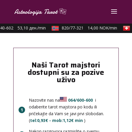
40-602
53,10 ден./min
820/77-321
14,00 NOK/min
Naši Tarot majstori
dostupni su za pozive
uživo
Nazovite nas na
064/600-600
i
odaberite tarot majstora po kodu ili
1
pričekajte da Vam se javi prvi slobodan.
(
tel:0,93€ - mob:1,12€ min
)
Nakon razgovora razmislite o svemu,