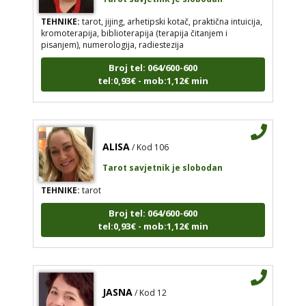
TEHNIKE:
tarot, jijing, arhetipski kotač, praktična intuicija,
kromoterapija, biblioterapija (terapija čitanjem i
pisanjem), numerologija, radiestezija
Broj tel: 064/600-600
tel:0,93€ - mob:1,12€ min
ALISA
/ Kod 106
Tarot savjetnik je slobodan
TEHNIKE:
tarot
Broj tel: 064/600-600
tel:0,93€ - mob:1,12€ min
JASNA
/ Kod 12
Tarot savjetnik je slobodan