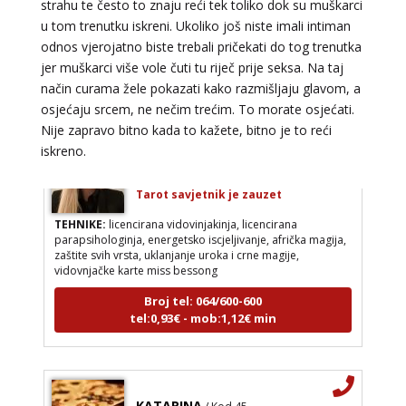
strahu te često to znaju reći tek toliko dok su muškarci
TEHNIKE:
tarot, psihološki razgovori
u tom trenutku iskreni. Ukoliko još niste imali intiman
odnos vjerojatno biste trebali pričekati do tog trenutka
Broj tel: 064/600-600
jer muškarci više vole čuti tu riječ prije seksa. Na taj
tel:0,93€ - mob:1,12€ min
način curama žele pokazati kako razmišljaju glavom, a
osjećaju srcem, ne nečim trećim. To morate osjećati.
Nije zapravo bitno kada to kažete, bitno je to reći
iskreno.
AMELIE BESSONG
/ Kod 99
Tarot savjetnik je zauzet
TEHNIKE:
licencirana vidovinjakinja, licencirana
parapsihologinja, energetsko iscjeljivanje, afrička magija,
zaštite svih vrsta, uklanjanje uroka i crne magije,
vidovnjačke karte miss bessong
Broj tel: 064/600-600
tel:0,93€ - mob:1,12€ min
KATARINA
/ Kod 45