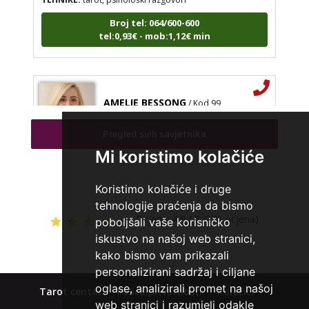
Broj tel: 064/600-600
tel:0,93€ - mob:1,12€ min
AMELIE BESSONG
/ Kod 99
Tarot savjetnik je zauzet
Pregled svih savjetnika
TEHNIKE:
licencirana vidovinjakinja, licencirana
parapsihologinja, energetsko iscjeljivanje, afrička magija,
Mi koristimo kolačiće
zaštite svih vrsta, uklanjanje uroka i crne magije,
vidovnjačke karte miss bessong
Koristimo kolačiće i druge
Broj tel: 064/600-600
tehnologije praćenja da bismo
tel:0,93€ - mob:1,12€ min
Ocjena:
4.8 / 5 (270 ocjena)
poboljšali vaše korisničko
iskustvo na našoj web stranici,
kako bismo vam prikazali
personalizirani sadržaj i ciljane
KATARINA
/ Kod 45
oglase, analizirali promet na našoj
Tarot centar
Polica privatnosti
Kolačići
Tarot savjetnik je zauzet
web stranici i razumjeli odakle