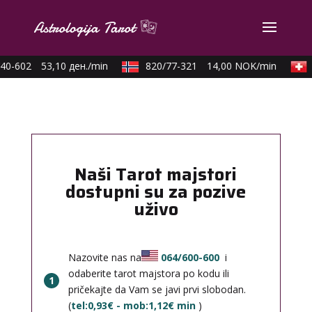
40-602
53,10 ден./min
820/77-321
14,00 NOK/min
Naši Tarot majstori
dostupni su za pozive
uživo
Nazovite nas na
064/600-600
i
odaberite tarot majstora po kodu ili
1
pričekajte da Vam se javi prvi slobodan.
(
tel:0,93€ - mob:1,12€ min
)