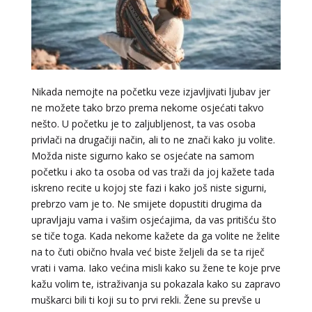
Nikada nemojte na početku veze izjavljivati ljubav jer
ne možete tako brzo prema nekome osjećati takvo
nešto. U početku je to zaljubljenost, ta vas osoba
DENI
/ Kod 15
privlači na drugačiji način, ali to ne znači kako ju volite.
Možda niste sigurno kako se osjećate na samom
Tarot savjetnik je zauzet
početku i ako ta osoba od vas traži da joj kažete tada
TEHNIKE:
tarot, tarot marseille, ljubavni tarot, visak
iskreno recite u kojoj ste fazi i kako još niste sigurni,
Broj tel: 064/600-600
prebrzo vam je to. Ne smijete dopustiti drugima da
tel:0,93€ - mob:1,12€ min
upravljaju vama i vašim osjećajima, da vas pritišću što
se tiče toga. Kada nekome kažete da ga volite ne želite
na to čuti obično hvala već biste željeli da se ta riječ
vrati i vama. Iako većina misli kako su žene te koje prve
VESNA BURCSA
kažu volim te, istraživanja su pokazala kako su zapravo
/ Kod 55
muškarci bili ti koji su to prvi rekli. Žene su prevše u
Tarot savjetnik je slobodan