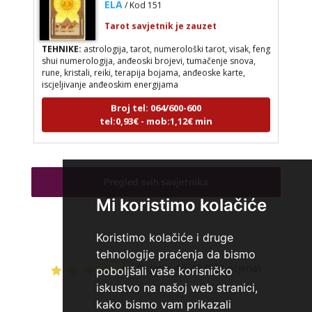
Tarot savjetnik je zauzet
TEHNIKE:
astrologija, tarot, numerološki tarot, visak, feng
shui numerologija, anđeoski brojevi, tumačenje snova,
rune, kristali, reiki, terapija bojama, anđeoske karte,
iscjeljivanje anđeoskim energijama
Broj tel: 064/600-600
tel:0,93€ - mob:1,12€ min
Pregled svih savjetnika
VESNA BURCSA
/ Kod 55
Mi koristimo kolačiće
Tarot savjetnik je zauzet
TEHNIKE:
tarot, psihološki razgovori
Koristimo kolačiće i druge
Broj tel: 064/600-600
tehnologije praćenja da bismo
tel:0,93€ - mob:1,12€ min
Ocjena:
4.6 / 5 (328 ocjena)
poboljšali vaše korisničko
iskustvo na našoj web stranici,
kako bismo vam prikazali