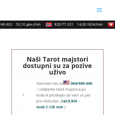
40-602
53,10 ден./min
820/77-321
14,00 NOK/min
Naši Tarot majstori
dostupni su za pozive
uživo
Nazovite nas na
064/600-600
i odaberite tarot majstora po
1
kodu ili pričekajte da Vam se javi
prvi slobodan. (
tel:0,93€ -
mob:1,12€ min
)