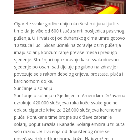
Cigarete svake godine ubiju oko šest milijuna ljudi, s
time da je više od 600 tisuća smrti posljedica pasivnog
pušenja. U Hrvatskoj od duhanskog dima umre gotovo
10 tisuća ljudi. Sličan učinak na zdravlje osim pušenja
imaju solarij, konzumiranje previše mesa i predugo
sjedenje. Stručnjaci upozoravaju kako svakodnevno
sjedenje po osam sati djeluje pogubno na zdravlje i
povezuje se s rakom debelog crijeva, prostate, pluća i
karcinomom dojke.
Sunčanje u solariju
Sunčanje u solariju u Sjedinjenim Američkim Državama
uzrokuje 420.000 slučajeva raka kože svake godine,
VIKTORIJA
dok su cigarete krive za 226.000 slučajeva karcinoma
/ Kod 369
pluća. Ponukane time brojne su države zabranile
Tarot savjetnik je slobodan
solarij, poput Brazila i Kanade. Solariji emitiraju tri puta
TEHNIKE:
astrologija, numerologija, tarot, radiestezija
višu razinu UV zračenja od dopuštenog čime se
povećava rizik od karcinoma kože. Najugroženija