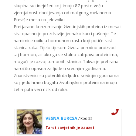
Broj tel: 064/600-600
skupina su tinejdžeri koji imaju 87 posto veću
tel:0,93€ - mob:1,12€ min
vjerojatnost obolijevanja od malignog melanoma.
Previše mesa na jelovniku
Pretjarano konzumiranje životinjskih proteina iz mesa i
sira opasno je po zdravlje jednako kao i pušenje. Te
ELA
/ Kod 151
namirnice obiluju hormonom rasta koji potiče rast
Tarot savjetnik je zauzet
stanica raka. Tijelo tijekom života prirodno proizvodi
taj hormon, ali ako ga se stalno zatrpava proteinima,
TEHNIKE:
astrologija, tarot, numerološki tarot, visak, feng
shui numerologija, anđeoski brojevi, tumačenje snova,
mogući je razvoj tumornih stanica. Takva je prehrana
rune, kristali, reiki, terapija bojama, anđeoske karte,
naročito opasna za ljude u srednjim godinama.
iscjeljivanje anđeoskim energijama
Znanstvenici su potvrdili da ljudi u srednjim godinama
Broj tel: 064/600-600
koji jedu hranu bogatu životinjskim proteinima imaju
tel:0,93€ - mob:1,12€ min
četiri puta veći rizik od raka.
VESNA BURCSA
/ Kod 55
Tarot savjetnik je zauzet
TEHNIKE:
tarot, psihološki razgovori