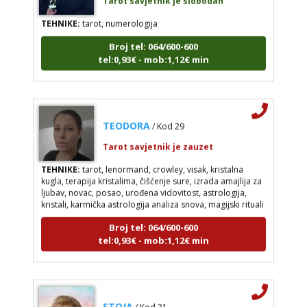
TEHNIKE:
tarot, numerologija
Broj tel: 064/600-600
tel:0,93€ - mob:1,12€ min
TEODORA
/ Kod 29
Tarot savjetnik je zauzet
TEHNIKE:
tarot, lenormand, crowley, visak, kristalna
kugla, terapija kristalima, čišćenje sure, izrada amajlija za
ljubav, novac, posao, urođena vidovitost, astrologija,
kristali, karmička astrologija analiza snova, magijski rituali
Broj tel: 064/600-600
tel:0,93€ - mob:1,12€ min
STOJA
/ Kod 31