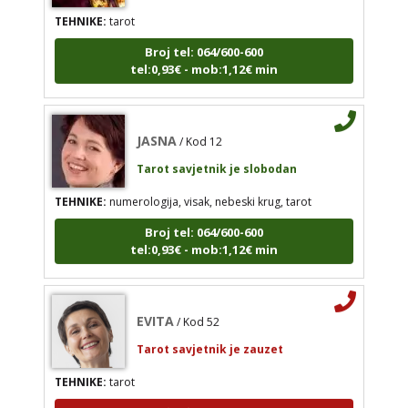
TEHNIKE:
tarot
JASNA
/ Kod 12
Broj tel: 064/600-600
tel:0,93€ - mob:1,12€ min
Tarot savjetnik je slobodan
TEHNIKE:
numerologija, visak, nebeski krug, tarot
Broj tel: 064/600-600
JASNA
/ Kod 12
tel:0,93€ - mob:1,12€ min
Tarot savjetnik je slobodan
TEHNIKE:
numerologija, visak, nebeski krug, tarot
Broj tel: 064/600-600
EVITA
/ Kod 52
tel:0,93€ - mob:1,12€ min
Tarot savjetnik je zauzet
TEHNIKE:
tarot
EVITA
/ Kod 52
Broj tel: 064/600-600
tel:0,93€ - mob:1,12€ min
Tarot savjetnik je zauzet
TEHNIKE:
tarot
Broj tel: 064/600-600