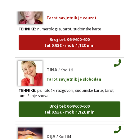
DINA
/ Kod 38
Tarot savjetnik je zauzet
TINA
/ Kod 16
TEHNIKE:
numerologija, tarot, sudbinske karte
Tarot savjetnik je slobodan
Broj tel: 064/600-600
TEHNIKE:
psihološki razgovori, sudbinske karte,
tarot, tumačenje snova
tel:0,93€ - mob:1,12€ min
Broj tel: 064/600-600
tel:0,93€ - mob:1,12€ min
TINA
/ Kod 16
Tarot savjetnik je slobodan
TEHNIKE:
psihološki razgovori, sudbinske karte, tarot,
DIJA
/ Kod 64
tumačenje snova
Tarot savjetnik je slobodan
Broj tel: 064/600-600
TEHNIKE:
vedska astrologija (jyotish), reiki, tarot,
tel:0,93€ - mob:1,12€ min
oracle karte, duhovni razgovori
Broj tel: 064/600-600
tel:0,93€ - mob:1,12€ min
DIJA
/ Kod 64