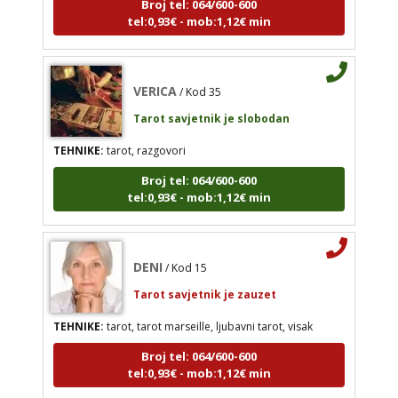
tel:0,93€ - mob:1,12€ min
VERICA
/ Kod 35
Tarot savjetnik je slobodan
TEHNIKE:
tarot, razgovori
VERICA
/ Kod 35
Broj tel: 064/600-600
Tarot savjetnik je slobodan
tel:0,93€ - mob:1,12€ min
TEHNIKE:
tarot, razgovori
Broj tel: 064/600-600
tel:0,93€ - mob:1,12€ min
DENI
/ Kod 15
Tarot savjetnik je zauzet
TEHNIKE:
tarot, tarot marseille, ljubavni tarot, visak
Broj tel: 064/600-600
tel:0,93€ - mob:1,12€ min