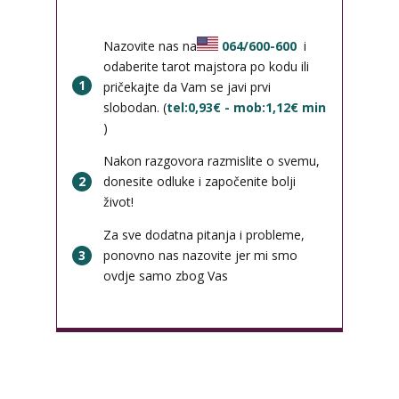
Nazovite nas na
064/600-600
i
odaberite tarot majstora po kodu ili
1
pričekajte da Vam se javi prvi
slobodan. (
tel:0,93€ - mob:1,12€ min
)
Nakon razgovora razmislite o svemu,
2
donesite odluke i započenite bolji
život!
Za sve dodatna pitanja i probleme,
3
ponovno nas nazovite jer mi smo
ovdje samo zbog Vas