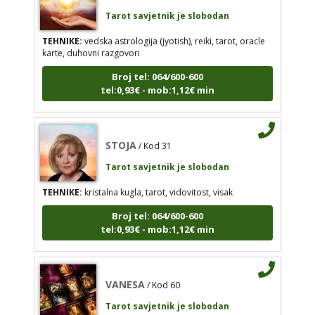
Tarot savjetnik je slobodan
TEHNIKE:
vedska astrologija (jyotish), reiki, tarot, oracle
STOJA
karte, duhovni razgovori
/ Kod 31
Tarot savjetnik je slobodan
Broj tel: 064/600-600
tel:0,93€ - mob:1,12€ min
TEHNIKE:
kristalna kugla, tarot, vidovitost, visak
Broj tel: 064/600-600
tel:0,93€ - mob:1,12€ min
STOJA
/ Kod 31
Tarot savjetnik je slobodan
TEHNIKE:
kristalna kugla, tarot, vidovitost, visak
VANESA
/ Kod 60
Broj tel: 064/600-600
Tarot savjetnik je slobodan
tel:0,93€ - mob:1,12€ min
TEHNIKE:
tarot
Broj tel: 064/600-600
VANESA
tel:0,93€ - mob:1,12€ min
/ Kod 60
Tarot savjetnik je slobodan