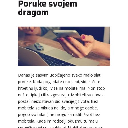
Poruke svojem
dragom
DENI
/ Kod 15
Danas je sasvim uobičajeno svako malo slati
Tarot savjetnik je zauzet
poruke. Kada pogledate oko sebi, vidjet ćete
hrpetinu ljudi koji vise na mobitelima. Non stop
TEHNIKE:
tarot, tarot marseille, ljubavni tarot, visak
nešto tipkaju ili razgovaraju. Mobiteli su danas
Broj tel: 064/600-600
postali neizostavan dio svačijeg života. Bez
tel:0,93€ - mob:1,12€ min
mobitela se nikuda ne ide, a mnoge osobe,
pogotovo mladi, ne mogu zamisliti život bez
mobitela. Kada im roditelji oduzmu tu malu
spravčicu oni su izgubljeni. Mobitel puno toga