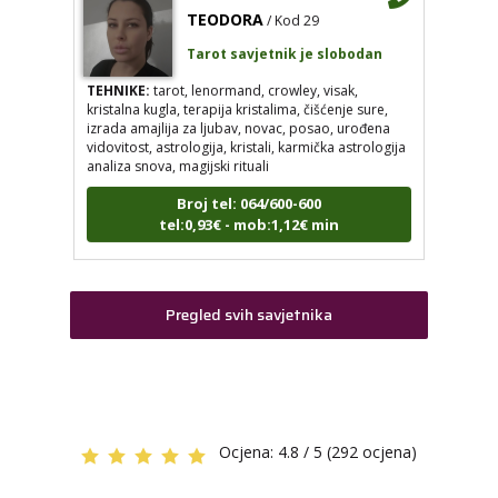
TEODORA
/ Kod 29
DENI
/ Kod 15
Tarot savjetnik je slobodan
Tarot savjetnik je zauzet
TEHNIKE:
tarot, lenormand, crowley, visak,
TEHNIKE:
tarot, tarot marseille, ljubavni tarot, visak
kristalna kugla, terapija kristalima, čišćenje sure,
izrada amajlija za ljubav, novac, posao, urođena
Broj tel: 064/600-600
vidovitost, astrologija, kristali, karmička astrologija
tel:0,93€ - mob:1,12€ min
analiza snova, magijski rituali
Broj tel: 064/600-600
tel:0,93€ - mob:1,12€ min
TEODORA
/ Kod 29
Tarot savjetnik je slobodan
TEHNIKE:
tarot, lenormand, crowley, visak, kristalna
Pregled svih savjetnika
DINA
/ Kod 38
kugla, terapija kristalima, čišćenje sure, izrada amajlija za
ljubav, novac, posao, urođena vidovitost, astrologija,
Tarot savjetnik je zauzet
kristali, karmička astrologija analiza snova, magijski rituali
TEHNIKE:
numerologija, tarot, sudbinske karte
Broj tel: 064/600-600
tel:0,93€ - mob:1,12€ min
Broj tel: 064/600-600
tel:0,93€ - mob:1,12€ min
Ocjena:
4.8 / 5 (292 ocjena)