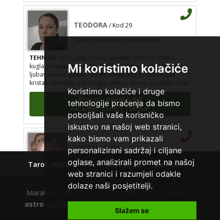
TEODORA
/ Kod 29
Tarot savjetnik je slobodan
TEHNIKE:
tarot, lenormand, crowley, visak, kristalna
kugla, terapija kristalima, čišćenje sure, izrada amajlija za
Mi koristimo kolačiće
ljubav, novac, posao, urođena vidovitost, astrologija,
kristali, karmička astrologija analiza snova, magijski rituali
Koristimo kolačiće i druge
Broj tel: 064/600-600
tel:0,93€ - mob:1,12€ min
tehnologije praćenja da bismo
poboljšali vaše korisničko
iskustvo na našoj web stranici,
kako bismo vam prikazali
DINA
/ Kod 38
personalizirani sadržaj i ciljane
Tarot savjetnik je zauzet
oglase, analizirali promet na našoj
Tarot centar
Polica privatnosti
Kolačići
TEHNIKE:
numerologija, tarot, sudbinske karte
web stranici i razumjeli odakle
dolaze naši posjetitelji.
Broj tel: 064/600-600
Maratela mreže d.o.o., 072700700, +18 Copyright Ⓒ
tel:0,93€ - mob:1,12€ min
astrologijatarot.com
| Usluge smiju koristiti osobe
Slažem se
starije od +18 godina.