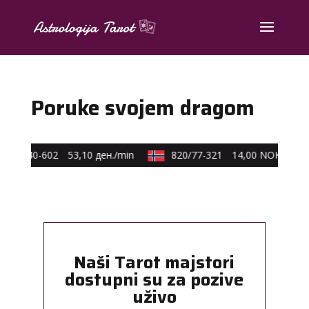
Poruke svojem dragom
590/40-602
53,10 ден./min
820/77-321
14,00 NOK/min
Naši Tarot majstori
dostupni su za pozive
uživo