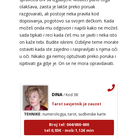
TEODORA
/ Kod 29
olakšava, zaista je lakše preko poruak
Tarot savjetnik je slobodan
razgovarati, ali postoje neka pravila kod
dopisivanja, pogotovo sa svojim dečkom. Kada
TEHNIKE:
tarot, lenormand, crowley, visak,
možeš onda mu odgovori i napiši kako ne možeš
kristalna kugla, terapija kristalima, čišćenje sure,
izrada amajlija za ljubav, novac, posao, urođena
sada tipkati i reci kada ćeš mu se javiti i neka isto
vidovitost, astrologija, kristali, karmička astrologija
on kaže tebi. Budite iskreni. Ozbiljne teme morate
analiza snova, magijski rituali
ostaviti kada ste zajedno i raspravljati s njima oči
Broj tel: 064/600-600
u oči. Nikako ga nemoj optuživati preko poruka i
tel:0,93€ - mob:1,12€ min
ispitivati ga gdje je. On se ne mora opravdavati.
DINA
/ Kod 38
Tarot savjetnik je zauzet
TEHNIKE:
numerologija, tarot, sudbinske karte
Broj tel: 064/600-600
tel:0,93€ - mob:1,12€ min