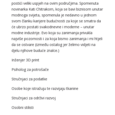
postići veliki uspjeh na ovim područjima. Spomenuta
novinarka Kati Chitrakorn, koja se bavi biznisom unutar
modnoga svijeta, spomenula je nedavno u jednom
svom članku karijere budućnosti za koje se smatra da
će ubrzo postati svakodnevne i moderne – unutar
modne industrije. Evo koja su zanimanja privukla
najviše pozornosti i za koja bismo zanimanja i mi htjeli
da se ostvare (između ostalog jer želimo vidjeti na
djelu njihove buduće znalce.)
Inženjer 3D print
Psiholog za potrošače
DIJA
/ Kod 64
Stručnjaci za podatke
Tarot savjetnik je slobodan
Osobe koje istražuju te razvijaju tkanine
TEHNIKE:
vedska astrologija (jyotish), reiki, tarot, oracle
karte, duhovni razgovori
Stručnjaci za održivi razvoj
Broj tel: 064/600-600
Osobni stilisti
tel:0,93€ - mob:1,12€ min