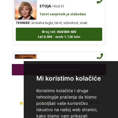
STOJA
/ Kod 31
Tarot savjetnik je slobodan
TEHNIKE:
kristalna kugla, tarot, vidovitost, visak
Broj tel: 064/600-600
tel:0,93€ - mob:1,12€ min
AZRA
/ Kod 02
Tarot savjetnik je slobodan
Pregled svih savjetnika
TEHNIKE:
visak, tarot, vidovitost, ljubavna predviđanja
Mi koristimo kolačiće
Broj tel: 064/600-600
tel:0,93€ - mob:1,12€ min
Koristimo kolačiće i druge
tehnologije praćenja da bismo
Ocjena:
4.5 / 5 (294 ocjena)
poboljšali vaše korisničko
iskustvo na našoj web stranici,
DORA
kako bismo vam prikazali
/ Kod 37