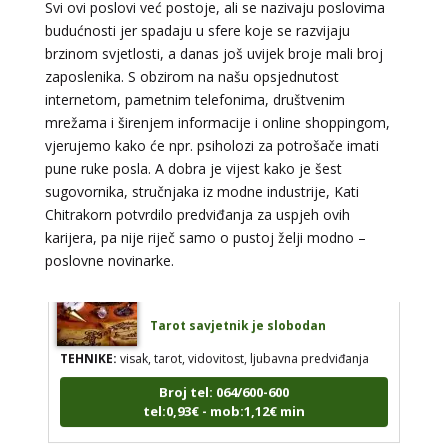
Svi ovi poslovi već postoje, ali se nazivaju poslovima
budućnosti jer spadaju u sfere koje se razvijaju
brzinom svjetlosti, a danas još uvijek broje mali broj
STOJA
/ Kod 31
zaposlenika. S obzirom na našu opsjednutost
internetom, pametnim telefonima, društvenim
Tarot savjetnik je slobodan
mrežama i širenjem informacije i online shoppingom,
TEHNIKE:
kristalna kugla, tarot, vidovitost, visak
vjerujemo kako će npr. psiholozi za potrošače imati
pune ruke posla. A dobra je vijest kako je šest
Broj tel: 064/600-600
tel:0,93€ - mob:1,12€ min
sugovornika, stručnjaka iz modne industrije, Kati
Chitrakorn potvrdilo predviđanja za uspjeh ovih
karijera, pa nije riječ samo o pustoj želji modno –
poslovne novinarke.
AZRA
/ Kod 02
Tarot savjetnik je slobodan
TEHNIKE:
visak, tarot, vidovitost, ljubavna predviđanja
Broj tel: 064/600-600
tel:0,93€ - mob:1,12€ min