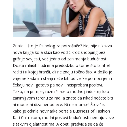
Znate li što je Psiholog za potrošače? Ne, nije nikakva
nova knjiga koja služi kao vodič kroz shopping bez
grižnje savjesti, već jedno od zanimanja budućnosti.
Dosta mladih ljudi ima predodžbu o tome što bi htjeli
raditi i u kojoj branši, ali ne znaju točno što. A došlo je
vrijeme kada im stariji neće biti od velike pomoći jer ih
čekaju novi, gotovo pa novi i neisprobani poslovi.
Tako, na primjer, razmišljate o modnoj industriji kao
zanimljivom terenu za rad, a znate da nikad nećete biti
ni model ni dizajner odjeće. Ni ne morate! Štoviše,
kako je otkrila novinarka portala Business of Fashion
Kati Chitrakorn, modni poslovi budućnosti nemaju veze
s takvim djelatnostima. A opet, predviđa se da će