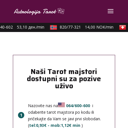
40-602
53,10 ден./min
820/77-321
14,00 NOK/min
Naši Tarot majstori
dostupni su za pozive
uživo
Nazovite nas na
064/600-600
i
odaberite tarot majstora po kodu ili
1
pričekajte da Vam se javi prvi slobodan.
(
tel:0,93€ - mob:1,12€ min
)