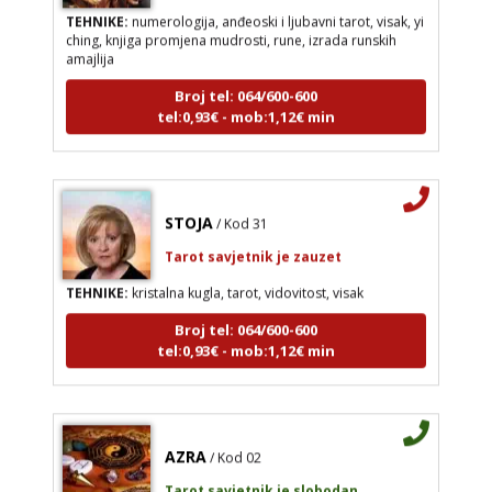
TEHNIKE:
numerologija, anđeoski i ljubavni tarot, visak, yi
ching, knjiga promjena mudrosti, rune, izrada runskih
amajlija
Broj tel: 064/600-600
tel:0,93€ - mob:1,12€ min
STOJA
/ Kod 31
Tarot savjetnik je zauzet
TEHNIKE:
kristalna kugla, tarot, vidovitost, visak
Broj tel: 064/600-600
tel:0,93€ - mob:1,12€ min
AZRA
/ Kod 02
Tarot savjetnik je slobodan