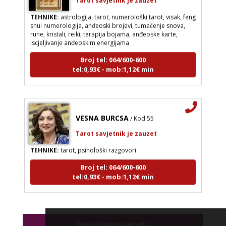
TEHNIKE:
astrologija, tarot, numerološki tarot, visak, feng
shui numerologija, anđeoski brojevi, tumačenje snova,
rune, kristali, reiki, terapija bojama, anđeoske karte,
iscjeljivanje anđeoskim energijama
Broj tel: 064/600-600
tel:0,93€ - mob:1,12€ min
VESNA BURCSA
/ Kod 55
Tarot savjetnik je zauzet
TEHNIKE:
tarot, psihološki razgovori
Broj tel: 064/600-600
tel:0,93€ - mob:1,12€ min
AMELIE BESSONG
/ Kod 99
Pregled svih savjetnika