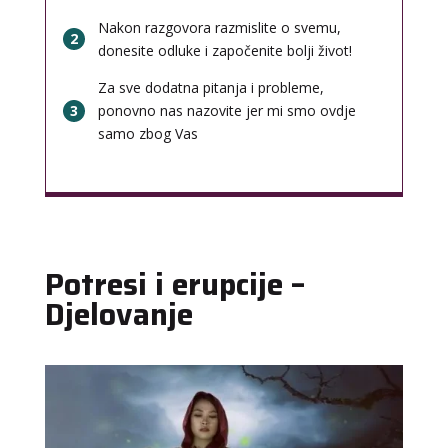
Nakon razgovora razmislite o svemu,
2
donesite odluke i započenite bolji život!
Za sve dodatna pitanja i probleme,
3
ponovno nas nazovite jer mi smo ovdje
samo zbog Vas
Potresi i erupcije –
Djelovanje
ELA
/ Kod 151
Tarot savjetnik je zauzet
TEHNIKE:
astrologija, tarot, numerološki tarot, visak, feng
shui numerologija, anđeoski brojevi, tumačenje snova,
rune, kristali, reiki, terapija bojama, anđeoske karte,
iscjeljivanje anđeoskim energijama