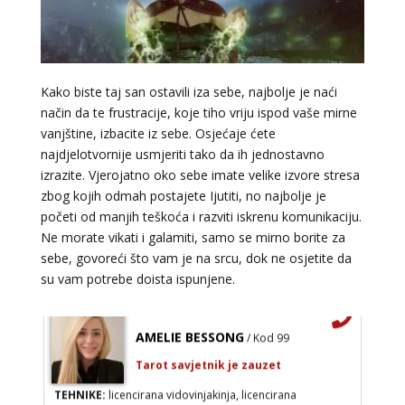
Broj tel: 064/600-600
tel:0,93€ - mob:1,12€ min
Kako biste taj san ostavili iza sebe, najbolje je naći
način da te frustracije, koje tiho vriju ispod vaše mirne
VESNA BURCSA
vanjštine, izbacite iz sebe. Osjećaje ćete
/ Kod 55
najdjelotvornije usmjeriti tako da ih jednostavno
Tarot savjetnik je zauzet
izrazite. Vjerojatno oko sebe imate velike izvore stresa
TEHNIKE:
tarot, psihološki razgovori
zbog kojih odmah postajete Ijutiti, no najbolje je
početi od manjih teškoća i razviti iskrenu komunikaciju.
Broj tel: 064/600-600
Ne morate vikati i galamiti, samo se mirno borite za
tel:0,93€ - mob:1,12€ min
sebe, govoreći što vam je na srcu, dok ne osjetite da
su vam potrebe doista ispunjene.
AMELIE BESSONG
/ Kod 99
Tarot savjetnik je zauzet
TEHNIKE:
licencirana vidovinjakinja, licencirana
parapsihologinja, energetsko iscjeljivanje, afrička magija,