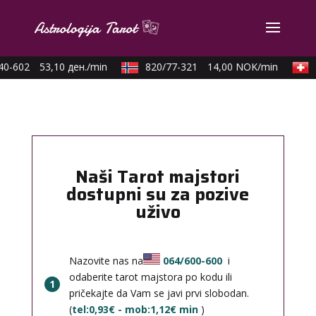
0-602
53,10 ден./min
820/77-321
14,00 NOK/min
0
Naši Tarot majstori
dostupni su za pozive
uživo
Nazovite nas na
064/600-600
i
odaberite tarot majstora po kodu ili
1
pričekajte da Vam se javi prvi slobodan.
(
tel:0,93€ - mob:1,12€ min
)