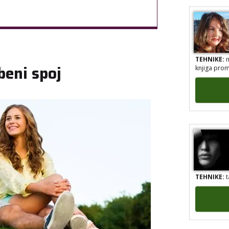
TEHNIKE:
n
knjiga prom
beni spoj
TEHNIKE:
t