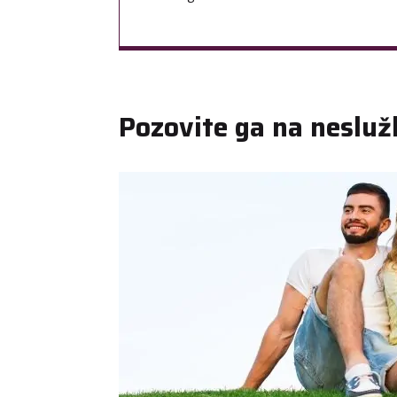
Pozovite ga na nesluž