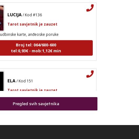
LUCIJA
/ Kod #136
Tarot savjetnik je zauzet
udbinske karte, anđeoske poruke
Broj tel: 064/600-600
tel:0,93€ - mob:1,12€ min
ELA
/ Kod 151
Tarot savjetnik je zauzet
strologija, tarot, numerološki tarot, visak, feng shui
Pregled svih savjetnika
a, anđeoski brojevi, tumačenje snova, rune, kristali,
pija bojama, anđeoske karte, iscjeljivanje anđeoskim
Broj tel: 064/600-600
tel:0,93€ - mob:1,12€ min