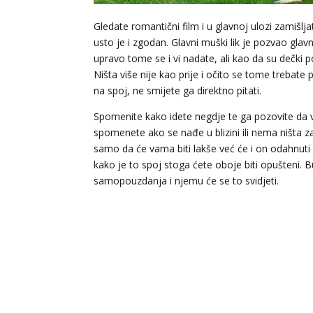
Gledate romantični film i u glavnoj ulozi zamišlja
usto je i zgodan. Glavni muški lik je pozvao gla
upravo tome se i vi nadate, ali kao da su dečki 
Ništa više nije kao prije i očito se tome trebate pr
na spoj, ne smijete ga direktno pitati.
Spomenite kako idete negdje te ga pozovite da v
spomenete ako se nađe u blizini ili nema ništa 
samo da će vama biti lakše već će i on odahnuti j
kako je to spoj stoga ćete oboje biti opušteni. 
samopouzdanja i njemu će se to svidjeti.