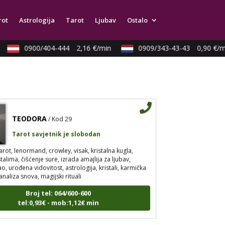
strologija, tarot, numerološki tarot, visak, feng shui
rot
Astrologija
Tarot
Ljubav
Ostalo
a, anđeoski brojevi, tumačenje snova, rune, kristali,
pija bojama, anđeoske karte, iscjeljivanje anđeoskim
0900/404-444
2,16 €/min
0909/343-43-43
0,90 €/mi
Broj tel: 064/600-600
tel:0,93€ - mob:1,12€ min
TEODORA
/ Kod 29
Tarot savjetnik je slobodan
arot, lenormand, crowley, visak, kristalna kugla,
stalima, čišćenje sure, izrada amajlija za ljubav,
, urođena vidovitost, astrologija, kristali, karmička
analiza snova, magijski rituali
Broj tel: 064/600-600
tel:0,93€ - mob:1,12€ min