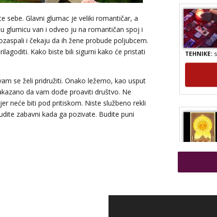
te sebe. Glavni glumac je veliki romantičar, a
vnu glumicu van i odveo ju na romantičan spoj i
pozaspali i čekaju da ih žene probude poljubcem.
TEHNIKE:
s
ilagoditi. Kako biste bili sigurni kako će pristati
am se želi pridružiti. Onako ležerno, kao usput
zakazano da vam dođe proaviti društvo. Ne
er neće biti pod pritiskom. Niste službeno rekli
Budite zabavni kada ga pozivate. Budite puni
TEHNIKE:
a
numerologij
reiki, tera
energijama