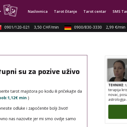
TEHNIKE:
a
Naslovnica
Tarot čitanje
Tarot centar
SMS Ta
numerologij
reiki, tera
energijama
0901/120-021
3,50 CHF/min
0900/830-3330
2,99 €/min
tupni su za pozive uživo
TEHNIKE:
t
terapija kri
erite tarot majstora po kodu ili pričekajte da
novac, posao
astrologija 
 mob:1,12€ min
)
site odluke i započenite bolji život!
novno nas nazovite jer mi smo ovdje samo