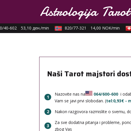
/40-602
53,10 ден./min
820/77-321
14,00 NOK/min
Naši Tarot majstori dos
Nazovite nas na
064/600-600
i odab
1
Vam se javi prvi slobodan. (
tel:0,93€ -
2
Nakon razgovora razmislite o svemu, done
Za sve dodatna pitanja i probleme, po
3
zbog Vas