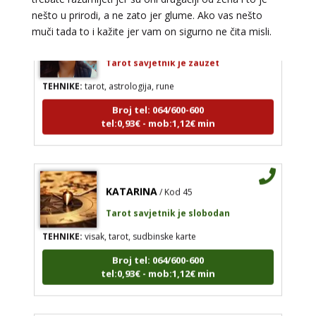
nešto u prirodi, a ne zato jer glume. Ako vas nešto
ŽANA
muči tada to i kažite jer vam on sigurno ne čita misli.
/ Kod 135
Tarot savjetnik je zauzet
TEHNIKE:
tarot, astrologija, rune
Broj tel: 064/600-600
tel:0,93€ - mob:1,12€ min
KATARINA
/ Kod 45
Tarot savjetnik je slobodan
TEHNIKE:
visak, tarot, sudbinske karte
Broj tel: 064/600-600
tel:0,93€ - mob:1,12€ min