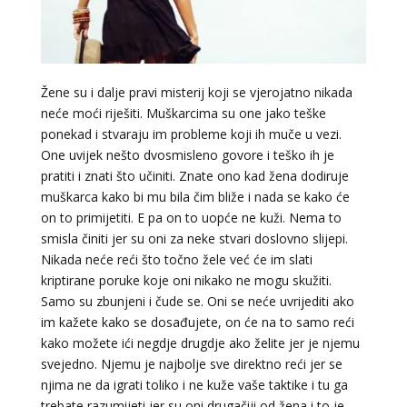
LUCIJA
/ Kod #136
Tarot savjetnik je zauzet
Žene su i dalje pravi misterij koji se vjerojatno nikada
neće moći riješiti. Muškarcima su one jako teške
TEHNIKE:
sudbinske karte, anđeoske poruke
ponekad i stvaraju im probleme koji ih muče u vezi.
Broj tel: 064/600-600
One uvijek nešto dvosmisleno govore i teško ih je
tel:0,93€ - mob:1,12€ min
pratiti i znati što učiniti. Znate ono kad žena dodiruje
muškarca kako bi mu bila čim bliže i nada se kako će
on to primijetiti. E pa on to uopće ne kuži. Nema to
smisla činiti jer su oni za neke stvari doslovno slijepi.
DENI
/ Kod 15
Nikada neće reći što točno žele već će im slati
kriptirane poruke koje oni nikako ne mogu skužiti.
Tarot savjetnik je zauzet
Samo su zbunjeni i čude se. Oni se neće uvrijediti ako
TEHNIKE:
tarot, tarot marseille, ljubavni tarot, visak
im kažete kako se dosađujete, on će na to samo reći
Broj tel: 064/600-600
kako možete ići negdje drugdje ako želite jer je njemu
tel:0,93€ - mob:1,12€ min
svejedno. Njemu je najbolje sve direktno reći jer se
njima ne da igrati toliko i ne kuže vaše taktike i tu ga
trebate razumijeti jer su oni drugačiji od žena i to je