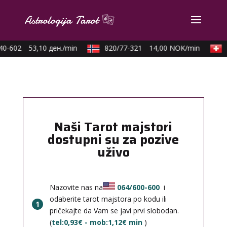
0-602
53,10 ден./min
820/77-321
14,00 NOK/min
0
Naši Tarot majstori
dostupni su za pozive
uživo
Nazovite nas na
064/600-600
i
odaberite tarot majstora po kodu ili
1
pričekajte da Vam se javi prvi slobodan.
(
tel:0,93€ - mob:1,12€ min
)