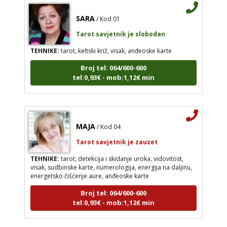
SARA
/ Kod 01
Tarot savjetnik je slobodan
TEHNIKE:
tarot, keltski križ, visak, anđeoske karte
Broj tel: 064/600-600
tel:0,93€ - mob:1,12€ min
MAJA
/ Kod 04
Tarot savjetnik je zauzet
TEHNIKE:
tarot, detekcija i skidanje uroka, vidovitost,
visak, sudbinske karte, numerologija, energija na daljinu,
energetsko čišćenje aure, anđeoske karte
Broj tel: 064/600-600
tel:0,93€ - mob:1,12€ min