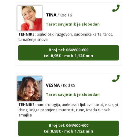
TINA
/ Kod 16
Tarot savjetnik je slobodan
TEHNIKE:
psihološki razgovori, sudbinske karte, tarot,
tumačenje snova
Broj tel: 064/600-600
tel:0,93€ - mob:1,12€ min
VESNA
/ Kod 05
Tarot savjetnik je slobodan
TEHNIKE:
numerologija, anđeoski i ljubavni tarot, visak, yi
ching, knjiga promjena mudrosti, rune, izrada runskih
amajlija
Broj tel: 064/600-600
tel:0,93€ - mob:1,12€ min