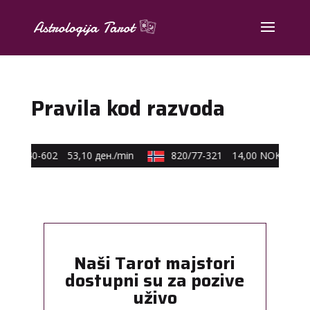
Pravila kod razvoda
590/40-602
53,10 ден./min
820/77-321
14,00 NOK/min
Naši Tarot majstori
dostupni su za pozive
uživo