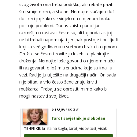
svog života ona treba podršku, ali trebate paziti
što smijete reći, a što ne. Nemojte slučajno doći
do i reći joj kako se vidjelo da u njenom braku
postoje problemi. Danas zaista puno ljudi
VESNA
/ Kod 05
razmišlja o rastavi i česte su, ali taj podatak joj
Tarot savjetnik je slobodan
ne bi trebali napominjati jer ipak postoje i oni ljudi
koji su već godinama u sretnom braku i to prvom.
TEHNIKE:
numerologija, anđeoski i ljubavni tarot,
Družite se često i zovite ju k sebi te planirajte
visak, yi ching, knjiga promjena mudrosti, rune,
izrada runskih amajlija
druženja. Nemojte loše govoriti o njenom mužu
ili razgovarati o lošim trenucima koje su imali u
Broj tel: 064/600-600
vezi. Radije ju utješite na drugačiji način. On sada
tel:0,93€ - mob:1,12€ min
nije bitan, a vrlo često žene znaju kriviti
muškarca. Trebaju se oprostiti mirno kako bi
mogli nastaviti svoj život.
STOJA
/ Kod 31
Tarot savjetnik je slobodan
TEHNIKE:
kristalna kugla, tarot, vidovitost, visak
Broj tel: 064/600-600