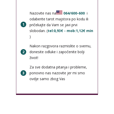
Nazovite nas na
064/600-600
i
odaberite tarot majstora po kodu ili
1
pričekajte da Vam se javi prvi
slobodan. (
tel:0,93€ - mob:1,12€ min
)
Nakon razgovora razmislite o svemu,
2
donesite odluke i započenite bolji
život!
Za sve dodatna pitanja i probleme,
3
ponovno nas nazovite jer mi smo
ovdje samo zbog Vas