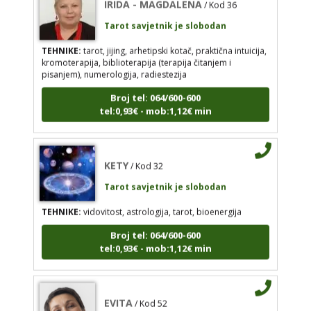
Broj tel: 064/600-600
Tarot savjetnik je slobodan
tel:0,93€ - mob:1,12€ min
TEHNIKE:
tarot, jijing, arhetipski kotač, praktična intuicija,
kromoterapija, biblioterapija (terapija čitanjem i
pisanjem), numerologija, radiestezija
KETY
/ Kod 32
Broj tel: 064/600-600
tel:0,93€ - mob:1,12€ min
Tarot savjetnik je slobodan
TEHNIKE:
vidovitost, astrologija, tarot, bioenergija
Broj tel: 064/600-600
KETY
/ Kod 32
tel:0,93€ - mob:1,12€ min
Tarot savjetnik je slobodan
TEHNIKE:
vidovitost, astrologija, tarot, bioenergija
Broj tel: 064/600-600
EVITA
/ Kod 52
tel:0,93€ - mob:1,12€ min
Tarot savjetnik je slobodan
TEHNIKE:
tarot
EVITA
/ Kod 52
Broj tel: 064/600-600