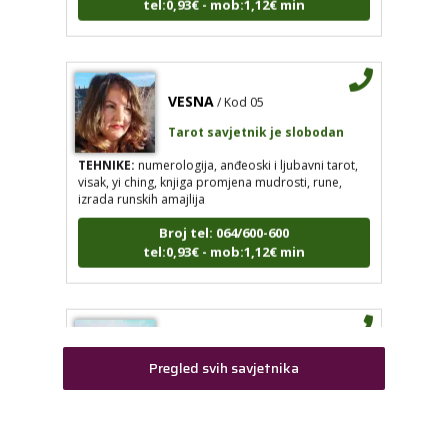
VESNA
/ Kod 05
KRISTINA
/ Kod 160
Tarot savjetnik je slobodan
Tarot savjetnik je slobodan
TEHNIKE:
numerologija, anđeoski i ljubavni tarot,
TEHNIKE:
asrologija; numerologija, tarot
visak, yi ching, knjiga promjena mudrosti, rune,
izrada runskih amajlija
Broj tel: 064/600-600
tel:0,93€ - mob:1,12€ min
Broj tel: 064/600-600
tel:0,93€ - mob:1,12€ min
VESNA
/ Kod 05
Tarot savjetnik je slobodan
STOJA
/ Kod 31
TEHNIKE:
numerologija, anđeoski i ljubavni tarot, visak, yi
Tarot savjetnik je slobodan
Pregled svih savjetnika
ching, knjiga promjena mudrosti, rune, izrada runskih
amajlija
TEHNIKE:
kristalna kugla, tarot, vidovitost, visak
Broj tel: 064/600-600
Broj tel: 064/600-600
tel:0,93€ - mob:1,12€ min