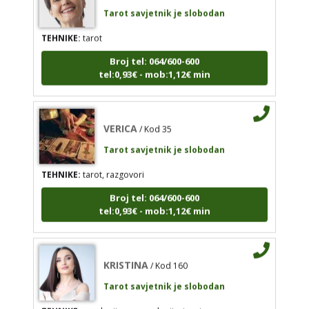
tel:0,93€ - mob:1,12€ min
Tarot savjetnik je slobodan
TEHNIKE:
tarot
Broj tel: 064/600-600
tel:0,93€ - mob:1,12€ min
VERICA
/ Kod 35
Tarot savjetnik je slobodan
TEHNIKE:
tarot, razgovori
VERICA
/ Kod 35
Broj tel: 064/600-600
Tarot savjetnik je slobodan
tel:0,93€ - mob:1,12€ min
TEHNIKE:
tarot, razgovori
Broj tel: 064/600-600
tel:0,93€ - mob:1,12€ min
KRISTINA
/ Kod 160
Tarot savjetnik je slobodan
TEHNIKE:
asrologija; numerologija, tarot