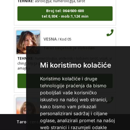
Broj tel: 064/600-600
tel:0,93€ - mob:1,12€ min
VESNA
/ Kod 05
Tarot savjetnik je slobodan
TEHNIKE:
numerologija, anđeoski i ljubavni tarot, visak, yi
ching, knjiga promjena mudrosti, rune, izrada runskih
Mi koristimo kolačiće
amajlija
Broj tel: 064/600-600
Koristimo kolačiće i druge
tel:0,93€ - mob:1,12€ min
tehnologije praćenja da bismo
poboljšali vaše korisničko
iskustvo na našoj web stranici,
STOJA
/ Kod 31
kako bismo vam prikazali
Tarot savjetnik je slobodan
personalizirani sadržaj i ciljane
oglase, analizirali promet na našoj
TEHNIKE:
kristalna kugla, tarot, vidovitost, visak
Tarot centar
Polica privatnosti
Kolačići
web stranici i razumjeli odakle