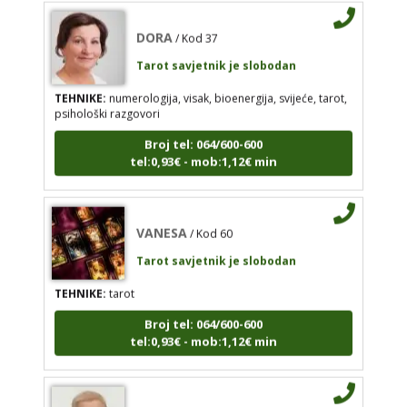
tel:0,93€ - mob:1,12€ min
DORA
/ Kod 37
Tarot savjetnik je slobodan
TEHNIKE:
numerologija, visak, bioenergija, svijeće, tarot,
VANESA
psihološki razgovori
/ Kod 60
Tarot savjetnik je slobodan
Broj tel: 064/600-600
tel:0,93€ - mob:1,12€ min
TEHNIKE:
tarot
Broj tel: 064/600-600
tel:0,93€ - mob:1,12€ min
VANESA
/ Kod 60
Tarot savjetnik je slobodan
TEHNIKE:
tarot
IRIDA - MAGDALENA
/ Kod 36
Broj tel: 064/600-600
Tarot savjetnik je slobodan
tel:0,93€ - mob:1,12€ min
TEHNIKE:
tarot, jijing, arhetipski kotač, praktična
intuicija, kromoterapija, biblioterapija (terapija
čitanjem i pisanjem), numerologija, radiestezija
IRIDA - MAGDALENA
/ Kod 36