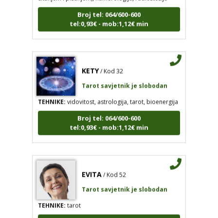
Broj tel: 064/600-600
tel:0,93€ - mob:1,12€ min
KETY
/ Kod 32
Tarot savjetnik je slobodan
TEHNIKE:
vidovitost, astrologija, tarot, bioenergija
Broj tel: 064/600-600
tel:0,93€ - mob:1,12€ min
EVITA
/ Kod 52
Tarot savjetnik je slobodan
TEHNIKE:
tarot
Broj tel: 064/600-600