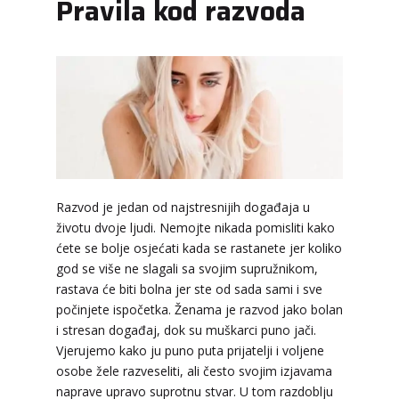
Pravila kod razvoda
Razvod je jedan od najstresnijih događaja u
životu dvoje ljudi. Nemojte nikada pomisliti kako
ćete se bolje osjećati kada se rastanete jer koliko
god se više ne slagali sa svojim supružnikom,
rastava će biti bolna jer ste od sada sami i sve
KRISTINA
/ Kod 160
počinjete ispočetka. Ženama je razvod jako bolan
Tarot savjetnik je slobodan
i stresan događaj, dok su muškarci puno jači.
Vjerujemo kako ju puno puta prijatelji i voljene
TEHNIKE:
asrologija; numerologija, tarot
osobe žele razveseliti, ali često svojim izjavama
Broj tel: 064/600-600
naprave upravo suprotnu stvar. U tom razdoblju
tel:0,93€ - mob:1,12€ min