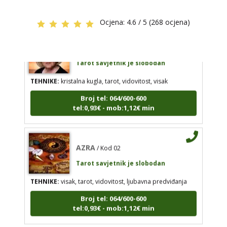
tel:0,93€ - mob:1,12€ min
Ocjena:
4.6 / 5 (268 ocjena)
STOJA
/ Kod 31
AZRA
/ Kod 02
Tarot savjetnik je slobodan
Tarot savjetnik je slobodan
TEHNIKE:
kristalna kugla, tarot, vidovitost, visak
TEHNIKE:
visak, tarot, vidovitost, ljubavna
Broj tel: 064/600-600
predviđanja
tel:0,93€ - mob:1,12€ min
Broj tel: 064/600-600
tel:0,93€ - mob:1,12€ min
AZRA
/ Kod 02
Tarot savjetnik je slobodan
DORA
/ Kod 37
TEHNIKE:
visak, tarot, vidovitost, ljubavna predviđanja
Tarot savjetnik je slobodan
Broj tel: 064/600-600
TEHNIKE:
numerologija, visak, bioenergija, svijeće,
tel:0,93€ - mob:1,12€ min
tarot, psihološki razgovori
Broj tel: 064/600-600