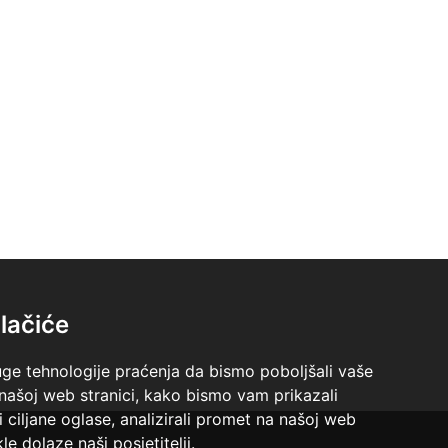
lačiće
uge tehnologije praćenja da bismo poboljšali vaše
 našoj web stranici, kako bismo vam prikazali
i ciljane oglase, analizirali promet na našoj web
le dolaze naši posjetitelji.