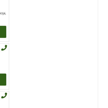
tel:0,93€ - mob:1,12€
min
icija,
STOJA
/ Kod 31
Tarot savjetnik je slobodan
TEHNIKE:
kristalna kugla, tarot,
vidovitost, visak
Broj tel: 064/600-600
tel:0,93€ - mob:1,12€
min
AZRA
/ Kod 02