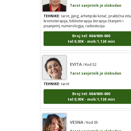
Tarot savjetnik je slobodan
TEHNIKE:
tarot, jijing, arhetipski kotač, praktična intu
kromoterapija, biblioterapija (terapija čitanjem i
pisanjem), numerologija, radiestezija
Broj tel: 064/600-600
tel:0,93€ - mob:1,12€ min
EVITA
/ Kod 52
Tarot savjetnik je slobodan
TEHNIKE:
tarot
Broj tel: 064/600-600
tel:0,93€ - mob:1,12€ min
VESNA
/ Kod 05
Tarot savjetnik je slobodan