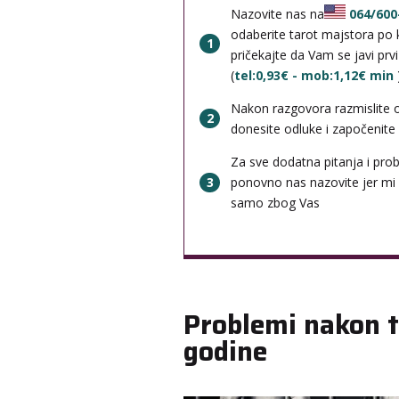
Nazovite nas na
064/600
odaberite tarot majstora po k
1
pričekajte da Vam se javi prv
(
tel:0,93€ - mob:1,12€ min
Nakon razgovora razmislite 
2
donesite odluke i započenite b
Za sve dodatna pitanja i pro
3
ponovno nas nazovite jer mi
samo zbog Vas
Problemi nakon t
godine