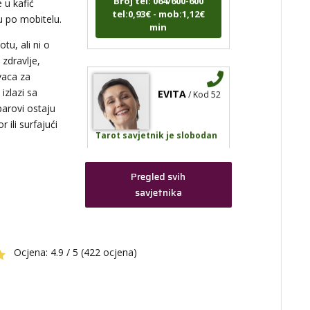
tel:0,93€ - mob:1,12€
 u kafić
min
ju po mobitelu.
tu, ali ni o
 zdravlje,
ak,
kih
vaca za
EVITA
/ Kod 52
izlazi sa
parovi ostaju
 ili surfajući
Tarot savjetnik je slobodan
TEHNIKE:
tarot
Broj tel: 064/600-600
Pregled svih
tel:0,93€ - mob:1,12€
savjetnika
min
acle
Ocjena:
4.9 / 5 (422 ocjena)