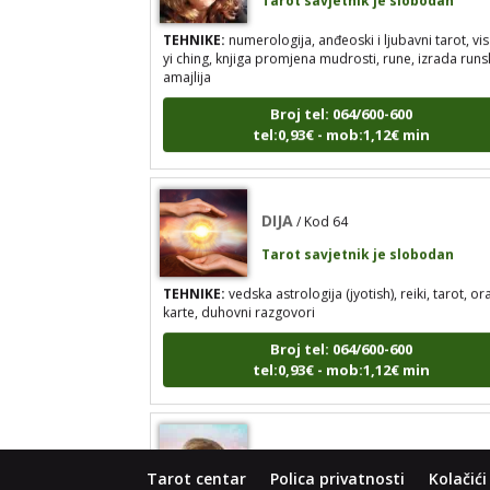
TEHNIKE:
numerologija, anđeoski i ljubavni tarot, vis
yi ching, knjiga promjena mudrosti, rune, izrada runs
amajlija
Broj tel: 064/600-600
tel:0,93€ - mob:1,12€ min
DIJA
/ Kod 64
Tarot savjetnik je slobodan
TEHNIKE:
vedska astrologija (jyotish), reiki, tarot, or
karte, duhovni razgovori
Broj tel: 064/600-600
tel:0,93€ - mob:1,12€ min
STOJA
/ Kod 31
Tarot savjetnik je slobodan
Tarot centar
Polica privatnosti
Kolačići