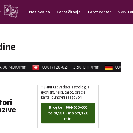
mudrosti, rune, izrada runskih
amajlija
Naslovnica
Tarot čitanje
Tarot centar
SMS Ta
Broj tel: 064/600-600
tel:0,93€ - mob:1,12€
min
dine
DIJA
/ Kod 64
00 NOK/min
0901/120-021
3,50 CHF/min
0900/830-
Tarot savjetnik je slobodan
TEHNIKE:
vedska astrologija
(jyotish), reiki, tarot, oracle
karte, duhovni razgovori
tori
Broj tel: 064/600-600
ozive
tel:0,93€ - mob:1,12€
min