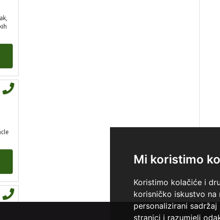
ak,
kih
Tarot savjetnik je slobodan
TEHNIKE:
visak, tarot,
vidovitost, ljubavna predviđanja
Broj tel: 064/600-600
tel:0,93€ - mob:1,12€
min
acle
Mi koristimo ko
IRIDA - MAGDALENA
/ Kod
36
Koristimo kolačiće i dr
Tarot savjetnik je slobodan
korisničko iskustvo na
TEHNIKE:
tarot, jijing,
personalizirani sadržaj 
arhetipski kotač, praktična
stranici i razumjeli odak
intuicija, kromoterapija,