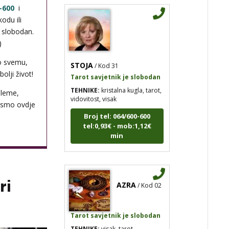
-600
i
odu ili
i slobodan.
)
STOJA
/ Kod 31
o svemu,
Tarot savjetnik je slobodan
olji život!
TEHNIKE:
kristalna kugla, tarot,
vidovitost, visak
bleme,
 smo ovdje
Broj tel: 064/600-600
tel:0,93€ - mob:1,12€
min
AZRA
/ Kod 02
ri
Tarot savjetnik je slobodan
TEHNIKE:
visak, tarot,
vidovitost, ljubavna predviđanja