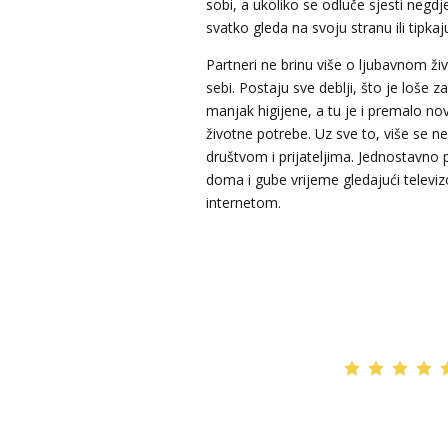
sobi, a ukoliko se odluče sjesti negdje
VESNA
/ Kod 05
svatko gleda na svoju stranu ili tipka
Tarot savjetnik je slobodan
Partneri ne brinu više o ljubavnom živo
sebi. Postaju sve deblji, što je loše za
TEHNIKE:
numerologija, anđeoski i ljubavni tarot, vis
yi ching, knjiga promjena mudrosti, rune, izrada runs
manjak higijene, a tu je i premalo no
amajlija
životne potrebe. Uz sve to, više se ne 
društvom i prijateljima. Jednostavno 
Broj tel: 064/600-600
tel:0,93€ - mob:1,12€ min
doma i gube vrijeme gledajući televizor
internetom.
DIJA
/ Kod 64
Tarot savjetnik je slobodan
TEHNIKE:
vedska astrologija (jyotish), reiki, tarot, or
karte, duhovni razgovori
Broj tel: 064/600-600
tel:0,93€ - mob:1,12€ min