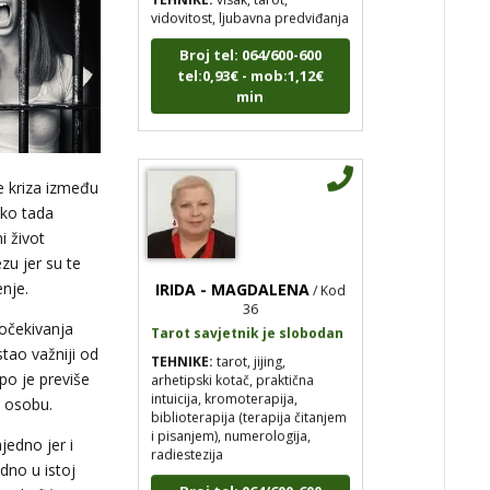
Broj tel: 064/600-600
tel:0,93€ - mob:1,12€
min
je kriza između
ako tada
i život
zu jer su te
IRIDA - MAGDALENA
/ Kod
enje.
36
Tarot savjetnik je slobodan
 očekivanja
TEHNIKE:
tarot, jijing,
stao važniji od
arhetipski kotač, praktična
po je previše
intuicija, kromoterapija,
biblioterapija (terapija čitanjem
 osobu.
i pisanjem), numerologija,
radiestezija
jedno jer i
dno u istoj
Broj tel: 064/600-600