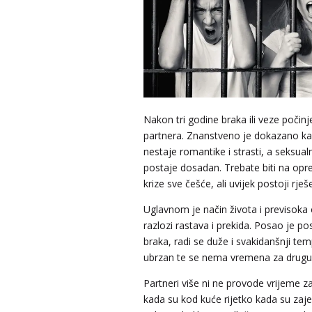
Nakon tri godine braka ili veze počin
partnera. Znanstveno je dokazano k
nestaje romantike i strasti, a seksualn
postaje dosadan. Trebate biti na opre
krize sve češće, ali uvijek postoji rješ
Uglavnom je način života i previsoka
razlozi rastava i prekida. Posao je po
braka, radi se duže i svakidanšnji tem
ubrzan te se nema vremena za drugu
Partneri više ni ne provode vrijeme za
kada su kod kuće rijetko kada su zaje