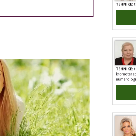
TEHNIKE:
t
TEHNIKE:
t
kromoterapij
numerologij