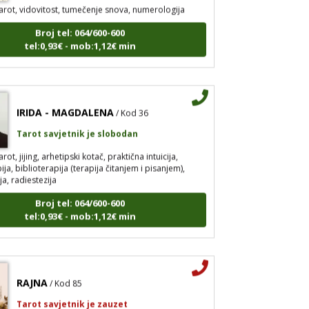
arot, vidovitost, tumečenje snova, numerologija
Broj tel: 064/600-600
tel:0,93€ - mob:1,12€ min
IRIDA - MAGDALENA
/ Kod 36
Tarot savjetnik je slobodan
arot, jijing, arhetipski kotač, praktična intuicija,
a, biblioterapija (terapija čitanjem i pisanjem),
a, radiestezija
Broj tel: 064/600-600
tel:0,93€ - mob:1,12€ min
RAJNA
/ Kod 85
Tarot savjetnik je zauzet