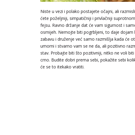
Niste u vezi i polako postajete očajni, ali razmi
ćete poželjniji, simpatičniji i privlačniji suprotn
fejsu. Ravno držanje dat će vam sigurnost i sam
osmijeh. Nemojte biti pogrbljeni, to daje dojam
zabavu i druženje već samo razmišlja kada će otić
umorni i stvarno vam se ne da, ali pozitivno razm
stav. Probajte biti što pozitivniji, nitko ne voli b
crno. Budite dobri prema sebi, pokažite sebi kolik
će se to itekako vratiti.