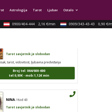
ristalna kugla, tarot, vidovitost, visak
rot
Astrologija
Tarot
Ljubav
Ostalo
Broj tel: 064/600-600
tel:0,93€ - mob:1,12€ min
0900/404-444
2,16 €/min
0909/343-43-43
0,90 €/mi
AZRA
/ Kod 02
Tarot savjetnik je slobodan
isak, tarot, vidovitost, ljubavna predviđanja
Broj tel: 064/600-600
tel:0,93€ - mob:1,12€ min
NINA
/ Kod 43
Tarot savjetnik je slobodan