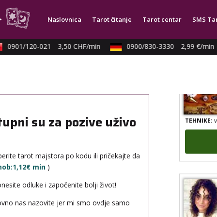
TEHNIKE:
k
Naslovnica
Tarot čitanje
Tarot centar
SMS Ta
0901/120-021
3,50 CHF/min
0900/830-3330
2,99 €/min
TEHNIKE:
v
tupni su za pozive uživo
erite tarot majstora po kodu ili pričekajte da
 mob:1,12€ min
)
site odluke i započenite bolji život!
novno nas nazovite jer mi smo ovdje samo