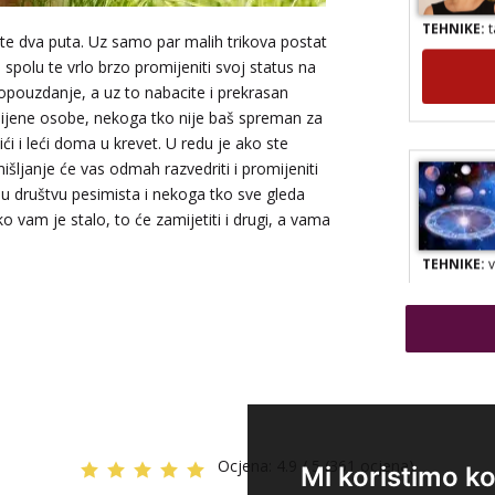
TEHNIKE:
t
slite dva puta. Uz samo par malih trikova postat
om spolu te vrlo brzo promijeniti svoj status na
opouzdanje, a uz to nabacite i prekrasan
 lijene osobe, nekoga tko nije baš spreman za
i i leći doma u krevet. U redu je ako ste
išljanje će vas odmah razvedriti i promijeniti
iti u društvu pesimista i nekoga tko sve gleda
o vam je stalo, to će zamijetiti i drugi, a vama
TEHNIKE:
v
Ocjena:
4.9 / 5 (361 ocjena)
Mi koristimo ko
TEHNIKE:
s