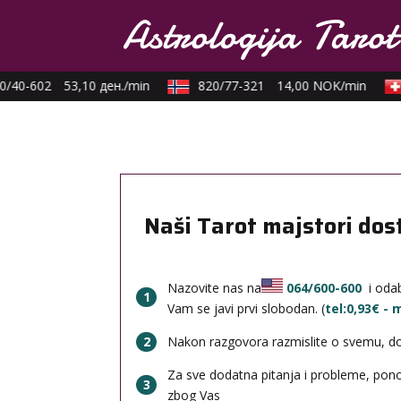
/40-602
53,10 ден./min
820/77-321
14,00 NOK/min
Naši Tarot majstori dos
Nazovite nas na
064/600-600
i odab
1
Vam se javi prvi slobodan. (
tel:0,93€ -
2
Nakon razgovora razmislite o svemu, done
Za sve dodatna pitanja i probleme, po
3
zbog Vas