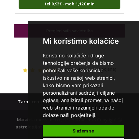
tel:0,93€ - mob:1,12€ min
Pregled svih savjetnika
STOJA
/ Kod 31
Mi koristimo kolačiće
Tarot savjetnik je slobodan
TEHNIKE:
kristalna kugla, tarot, vidovitost, visak
Koristimo kolačiće i druge
Broj tel: 064/600-600
tehnologije praćenja da bismo
tel:0,93€ - mob:1,12€ min
Ocjena:
4.5 / 5 (512 ocjena)
poboljšali vaše korisničko
iskustvo na našoj web stranici,
kako bismo vam prikazali
personalizirani sadržaj i ciljane
AZRA
/ Kod 02
oglase, analizirali promet na našoj
Tarot centar
Polica privatnosti
Kolačići
Tarot savjetnik je slobodan
web stranici i razumjeli odakle
dolaze naši posjetitelji.
TEHNIKE:
visak, tarot, vidovitost, ljubavna predviđanja
Maratela mreže d.o.o., 072700700, +18 Copyright Ⓒ
astrologijatarot.com
| Usluge smiju koristiti osobe
Broj tel: 064/600-600
Slažem se
tel:0,93€ - mob:1,12€ min
starije od +18 godina.