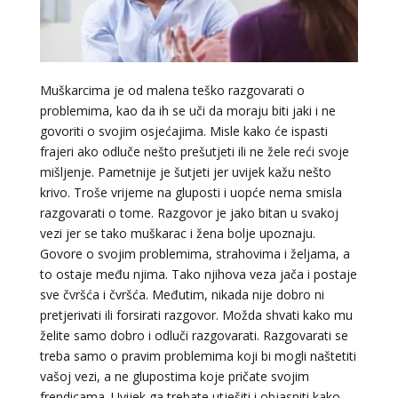
TINA
/ Kod 16
Muškarcima je od malena teško razgovarati o
Tarot savjetnik je slobodan
problemima, kao da ih se uči da moraju biti jaki i ne
TEHNIKE:
psihološki razgovori, sudbinske karte, tarot,
govoriti o svojim osjećajima. Misle kako će ispasti
tumačenje snova
frajeri ako odluče nešto prešutjeti ili ne žele reći svoje
mišljenje. Pametnije je šutjeti jer uvijek kažu nešto
Broj tel: 064/600-600
tel:0,93€ - mob:1,12€ min
krivo. Troše vrijeme na gluposti i uopće nema smisla
razgovarati o tome. Razgovor je jako bitan u svakoj
vezi jer se tako muškarac i žena bolje upoznaju.
Govore o svojim problemima, strahovima i željama, a
to ostaje među njima. Tako njihova veza jača i postaje
VESNA
/ Kod 05
sve čvršća i čvršća. Međutim, nikada nije dobro ni
Tarot savjetnik je slobodan
pretjerivati ili forsirati razgovor. Možda shvati kako mu
TEHNIKE:
numerologija, anđeoski i ljubavni tarot, visak, yi
želite samo dobro i odluči razgovarati. Razgovarati se
ching, knjiga promjena mudrosti, rune, izrada runskih
treba samo o pravim problemima koji bi mogli naštetiti
amajlija
vašoj vezi, a ne glupostima koje pričate svojim
Broj tel: 064/600-600
frendicama. Uvijek ga trebate utješiti i objasniti kako