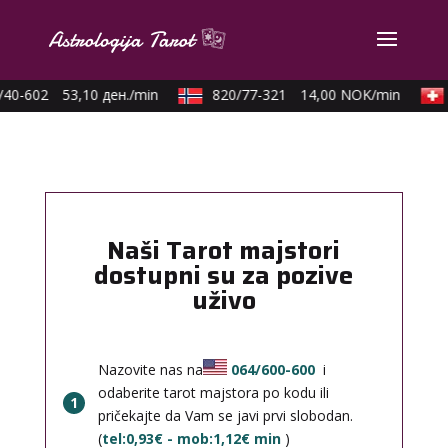
40-602
53,10 ден./min
820/77-321
14,00 NOK/min
Naši Tarot majstori
dostupni su za pozive
uživo
Nazovite nas na
064/600-600
i
odaberite tarot majstora po kodu ili
1
pričekajte da Vam se javi prvi slobodan.
(
tel:0,93€ - mob:1,12€ min
)