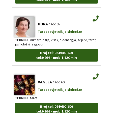
DORA
/ Kod 37
Tarot savjetnik je slobodan
TEHNIKE:
numerologija, visak, bioenergija, svijeće, tarot,
psihološki razgovori
Broj tel: 064/600-600
tel:0,93€ - mob:1,12€ min
VANESA
/ Kod 60
Tarot savjetnik je slobodan
TEHNIKE:
tarot
Broj tel: 064/600-600
tel:0,93€ - mob:1,12€ min