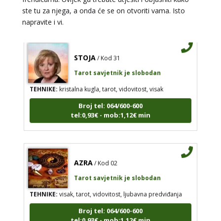
tel:0,93€ - mob:1,12€ min
ste tu za njega, a onda će se on otvoriti vama. Isto
napravite i vi.
STOJA
/ Kod 31
Tarot savjetnik je slobodan
TEHNIKE:
kristalna kugla, tarot, vidovitost, visak
Broj tel: 064/600-600
tel:0,93€ - mob:1,12€ min
AZRA
/ Kod 02
Tarot savjetnik je slobodan
TEHNIKE:
visak, tarot, vidovitost, ljubavna predviđanja
Broj tel: 064/600-600
tel:0,93€ - mob:1,12€ min