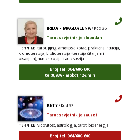
IRIDA - MAGDALENA
/ Kod 36
Tarot savjetnik je slobodan
TEHNIKE:
tarot, jijing, arhetipski kotač, praktična intuicija,
kromoterapija, biblioterapija (terapija čitanjem i
pisanjem), numerologija, radiestezija
Broj tel: 064/600-600
tel:0,93€ - mob:1,12€ min
KETY
/ Kod 32
Tarot savjetnik je zauzet
TEHNIKE:
vidovitost, astrologija, tarot, bioenergija
Broj tel: 064/600-600
tel:0,93€ - mob:1,12€ min