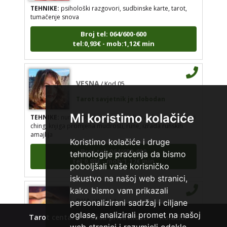
TEHNIKE:
psihološki razgovori, sudbinske karte, tarot,
tumačenje snova
Broj tel: 064/600-600
tel:0,93€ - mob:1,12€ min
VESNA
/ Kod 05
Tarot savjetnik je slobodan
TEHNIKE:
numerologija, anđeoski i ljubavni tarot, visak, yi
Mi koristimo kolačiće
ching, knjiga promjena mudrosti, rune, izrada runskih
amajlija
Koristimo kolačiće i druge
Broj tel: 064/600-600
tehnologije praćenja da bismo
tel:0,93€ - mob:1,12€ min
poboljšali vaše korisničko
iskustvo na našoj web stranici,
kako bismo vam prikazali
DIJA
/ Kod 64
personalizirani sadržaj i ciljane
Tarot savjetnik je slobodan
oglase, analizirali promet na našoj
Tarot centar
Polica privatnosti
Kolačići