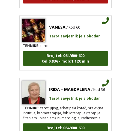
VANESA
/ Kod 60
Tarot savjetnik je slobodan
TEHNIKE:
tarot
Broj tel: 064/600-600
tel:0,93€ - mob:1,12€ min
IRIDA - MAGDALENA
/ Kod 36
Tarot savjetnik je slobodan
TEHNIKE:
tarot, jijing, arhetipski kotač, praktična
intuicija, kromoterapija, biblioterapija (terapija
čitanjem i pisanjem), numerologija, radiestezija
Broj tel: 064/600-600
tel:0,93€ - mob:1,12€ min