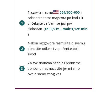
Nazovite nas na
064/600-600
i
odaberite tarot majstora po kodu ili
1
pričekajte da Vam se javi prvi
slobodan. (
tel:0,93€ - mob:1,12€ min
)
Nakon razgovora razmislite o svemu,
2
donesite odluke i započenite bolji
život!
Za sve dodatna pitanja i probleme,
3
ponovno nas nazovite jer mi smo
ovdje samo zbog Vas