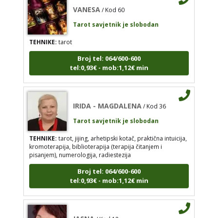
VANESA
/ Kod 60
Tarot savjetnik je slobodan
TEHNIKE:
tarot
IRIDA - MAGDALENA
/ Kod 36
Broj tel: 064/600-600
Tarot savjetnik je slobodan
tel:0,93€ - mob:1,12€ min
TEHNIKE:
tarot, jijing, arhetipski kotač, praktična
intuicija, kromoterapija, biblioterapija (terapija
čitanjem i pisanjem), numerologija, radiestezija
IRIDA - MAGDALENA
/ Kod 36
Broj tel: 064/600-600
Tarot savjetnik je slobodan
tel:0,93€ - mob:1,12€ min
TEHNIKE:
tarot, jijing, arhetipski kotač, praktična intuicija,
kromoterapija, biblioterapija (terapija čitanjem i
pisanjem), numerologija, radiestezija
JASNA
/ Kod 12
Broj tel: 064/600-600
tel:0,93€ - mob:1,12€ min
Tarot savjetnik je slobodan
TEHNIKE:
numerologija, visak, nebeski krug, tarot
Broj tel: 064/600-600
JASNA
/ Kod 12