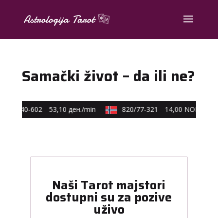
Samački život – da ili ne?
0590/40-602
53,10 ден./min
820/77-321
14,00 NOK/min
Naši Tarot majstori
dostupni su za pozive
uživo