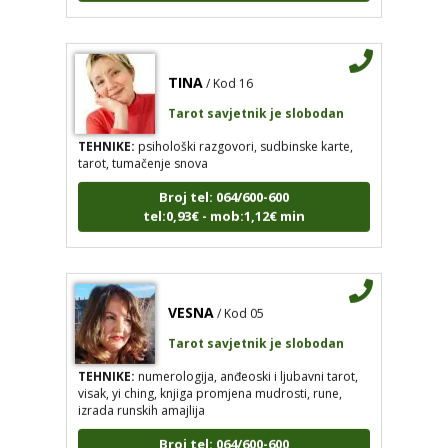
TINA
/ Kod 16
Tarot savjetnik je slobodan
TEHNIKE:
psihološki razgovori, sudbinske karte,
tarot, tumačenje snova
Broj tel: 064/600-600
tel:0,93€ - mob:1,12€ min
TINA
/ Kod 16
VESNA
/ Kod 05
Tarot savjetnik je slobodan
Tarot savjetnik je slobodan
TEHNIKE:
psihološki razgovori, sudbinske karte, tarot,
TEHNIKE:
numerologija, anđeoski i ljubavni tarot,
tumačenje snova
visak, yi ching, knjiga promjena mudrosti, rune,
izrada runskih amajlija
Broj tel: 064/600-600
tel:0,93€ - mob:1,12€ min
Broj tel: 064/600-600