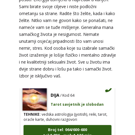
Sami birate svoje ciljeve i niste podložni
ometanju sa strane. Radite što želite, kada i kako
VESNA
/ Kod 05
želite. Nitko vam ne govori kako se ponašati, ne
Tarot savjetnik je slobodan
nameće vam se tuđe mišljenje. Generalna mana
samačkog života je nesigurnost. Nemate
TEHNIKE:
numerologija, anđeoski i ljubavni tarot,
visak, yi ching, knjiga promjena mudrosti, rune,
unutarnji osjećaj pripadnosti što vam unosi
izrada runskih amajlija
nemir, stres. Kod osoba koje su izabrale samački
život izraženije je lošije fizičko i mentalno zdravlje
Broj tel: 064/600-600
tel:0,93€ - mob:1,12€ min
i ne kvalitetniji seksualni život. Sve u životu ima
dvije strane dobru i lošu pa tako i samački život.
Izbor je isključivo vaš.
DIJA
/ Kod 64
Tarot savjetnik je slobodan
TEHNIKE:
vedska astrologija (jyotish), reiki, tarot,
oracle karte, duhovni razgovori
Broj tel: 064/600-600
tel:0,93€ - mob:1,12€ min