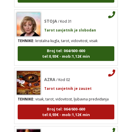
STOJA
/ Kod 31
Tarot savjetnik je slobodan
AZRA
/ Kod 02
Tarot savjetnik je zauzet
TEHNIKE:
kristalna kugla, tarot, vidovitost, visak
TEHNIKE:
visak, tarot, vidovitost, ljubavna
Broj tel: 064/600-600
predviđanja
tel:0,93€ - mob:1,12€ min
Broj tel: 064/600-600
tel:0,93€ - mob:1,12€ min
AZRA
/ Kod 02
Tarot savjetnik je zauzet
VANESA
TEHNIKE:
visak, tarot, vidovitost, ljubavna predviđanja
/ Kod 60
Tarot savjetnik je slobodan
Broj tel: 064/600-600
tel:0,93€ - mob:1,12€ min
TEHNIKE:
tarot
Broj tel: 064/600-600
tel:0,93€ - mob:1,12€ min