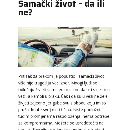
Samački život – da ili
ne?
Pritisak za brakom je popustio i samački život
TINA
/ Kod 16
više nije tragedija već izbor. Mnogi ljudi se
Tarot savjetnik je slobodan
odlučuju živjeti sami jer im se ne da biti s nikim u
vezi, a kamoli u braku. Čak i da su u vezi ne žele
TEHNIKE:
psihološki razgovori, sudbinske karte,
tarot, tumačenje snova
živjeti zajedno jer gube svu slobodu koju im to
pruža. Imate svoj mir i tišinu. Niste podložni
Broj tel: 064/600-600
tuđim promjenama raspoloženja, nema potrebe
tel:0,93€ - mob:1,12€ min
za kompromisima. Možete se usredotočiti na
posao. Energiju usmjeriti u napredak u karijeri.