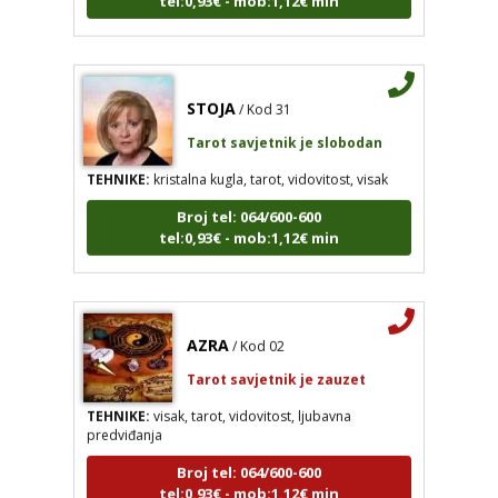
STOJA
/ Kod 31
Tarot savjetnik je slobodan
TEHNIKE:
kristalna kugla, tarot, vidovitost, visak
Broj tel: 064/600-600
tel:0,93€ - mob:1,12€ min
AZRA
/ Kod 02
Tarot savjetnik je zauzet
TEHNIKE:
visak, tarot, vidovitost, ljubavna
predviđanja
Broj tel: 064/600-600
tel:0,93€ - mob:1,12€ min