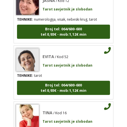
tel:0,93€ - mob:1,12€ min
Tarot savjetnik je slobodan
TEHNIKE:
numerologija, visak, nebeski krug, tarot
Broj tel: 064/600-600
EVITA
/ Kod 52
tel:0,93€ - mob:1,12€ min
Tarot savjetnik je slobodan
TEHNIKE:
tarot
EVITA
/ Kod 52
Broj tel: 064/600-600
tel:0,93€ - mob:1,12€ min
Tarot savjetnik je slobodan
TEHNIKE:
tarot
Broj tel: 064/600-600
tel:0,93€ - mob:1,12€ min
TINA
/ Kod 16
Tarot savjetnik je slobodan