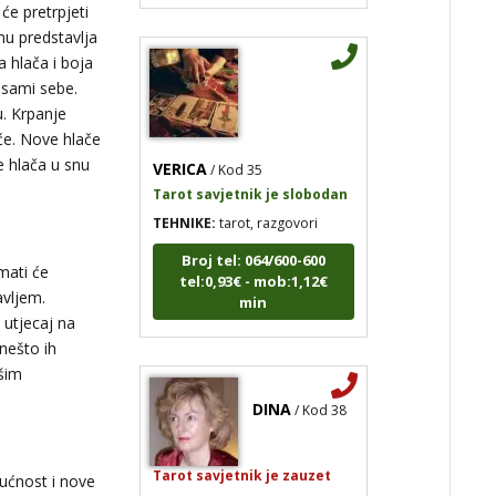
će pretrpjeti
nu predstavlja
a hlača i boja
e sami sebe.
u. Krpanje
oće. Nove hlače
VERICA
/ Kod 35
je hlača u snu
Tarot savjetnik je slobodan
TEHNIKE:
tarot, razgovori
Broj tel: 064/600-600
tel:0,93€ - mob:1,12€
mati će
min
avljem.
 utjecaj na
 nešto ih
ošim
DINA
/ Kod 38
Tarot savjetnik je zauzet
TEHNIKE:
numerologija, tarot,
dućnost i nove
sudbinske karte