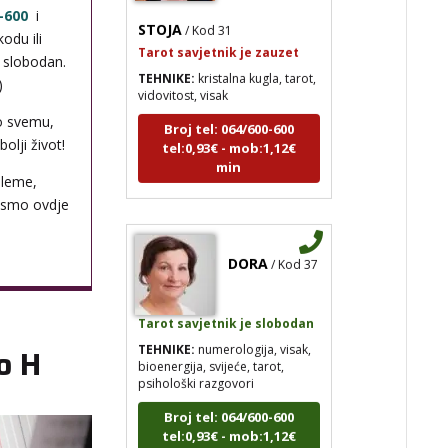
STOJA
/ Kod 31
-600
i
Tarot savjetnik je zauzet
odu ili
TEHNIKE:
kristalna kugla, tarot,
i slobodan.
vidovitost, visak
)
Broj tel: 064/600-600
o svemu,
tel:0,93€ - mob:1,12€
min
olji život!
bleme,
 smo ovdje
DORA
/ Kod 37
Tarot savjetnik je slobodan
TEHNIKE:
numerologija, visak,
bioenergija, svijeće, tarot,
o H
psihološki razgovori
Broj tel: 064/600-600
tel:0,93€ - mob:1,12€
min