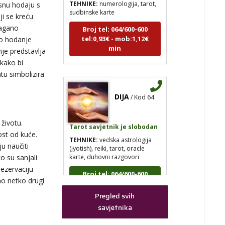
snu hodaju s
ji se kreću
Broj tel: 064/600-600
tel:0,93€ - mob:1,12€
Lagano
min
ko hodanje
nje predstavlja
kako bi
atu simbolizira
DIJA
/ Kod 64
Tarot savjetnik je slobodan
 životu.
TEHNIKE:
vedska astrologija
ost od kuće.
(jyotish), reiki, tarot, oracle
karte, duhovni razgovori
u naučiti
o su sanjali
Broj tel: 064/600-600
rezervaciju
tel:0,93€ - mob:1,12€
min
ao netko drugi
Pregled svih
savjetnika