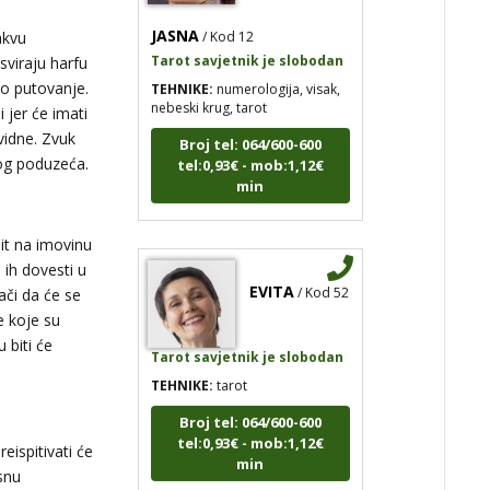
JASNA
/ Kod 12
Tarot savjetnik je slobodan
akvu
TEHNIKE:
numerologija, visak,
viraju harfu
nebeski krug, tarot
ko putovanje.
i jer će imati
Broj tel: 064/600-600
tel:0,93€ - mob:1,12€
vidne. Zvuk
min
nog poduzeća.
it na imovinu
EVITA
/ Kod 52
 ih dovesti u
ači da će se
e koje su
Tarot savjetnik je slobodan
u biti će
TEHNIKE:
tarot
Broj tel: 064/600-600
tel:0,93€ - mob:1,12€
min
eispitivati će
 snu