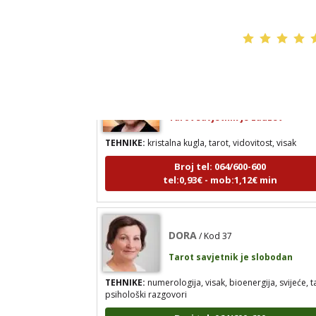
Broj tel: 064/600-600
tel:0,93€ - mob:1,12€ min
STOJA
/ Kod 31
Tarot savjetnik je zauzet
TEHNIKE:
kristalna kugla, tarot, vidovitost, visak
Broj tel: 064/600-600
tel:0,93€ - mob:1,12€ min
DORA
/ Kod 37
Tarot savjetnik je slobodan
TEHNIKE:
numerologija, visak, bioenergija, svijeće, t
psihološki razgovori
Broj tel: 064/600-600
tel:0,93€ - mob:1,12€ min