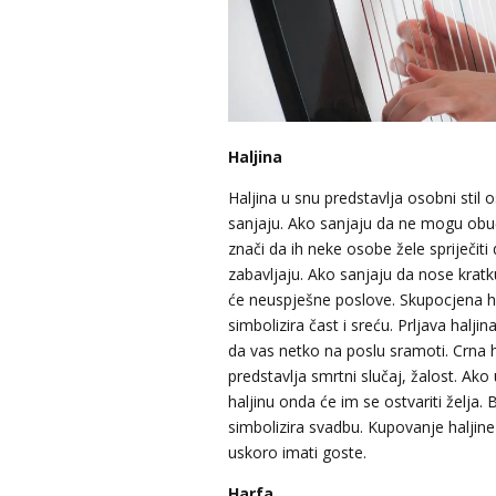
Haljina
Haljina u snu predstavlja osobni stil 
sanjaju. Ako sanjaju da ne mogu obuć
znači da ih neke osobe žele spriječiti
zabavljaju. Ako sanjaju da nose kratku
će neuspješne poslove. Skupocjena h
simbolizira čast i sreću. Prljava haljin
da vas netko na poslu sramoti. Crna h
predstavlja smrtni slučaj, žalost. Ako
haljinu onda će im se ostvariti želja. B
simbolizira svadbu. Kupovanje haljine
uskoro imati goste.
Harfa