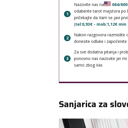
Nazovite nas na
064/600
odaberite tarot majstora po k
1
pričekajte da Vam se javi prv
(
tel:0,93€ - mob:1,12€ min
Nakon razgovora razmislite 
2
donesite odluke i započenite b
Za sve dodatna pitanja i pro
3
ponovno nas nazovite jer mi
samo zbog Vas
Sanjarica za slov