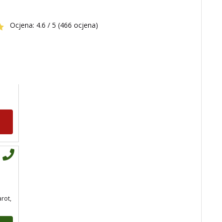
Broj tel: 064/600-600
tel:0,93€ - mob:1,12€
Ocjena:
4.6 / 5 (466 ocjena)
min
VANESA
/ Kod 60
Tarot savjetnik je slobodan
TEHNIKE:
tarot
Broj tel: 064/600-600
tel:0,93€ - mob:1,12€
min
arot,