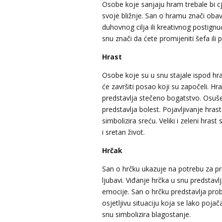
Osobe koje sanjaju hram trebale bi cjen
svoje bližnje. San o hramu znači obav
duhovnog cilja ili kreativnog postign
snu znači da ćete promijeniti šefa ili 
Hrast
DINA
/ Kod 38
Osobe koje su u snu stajale ispod hr
će završiti posao koji su započeli. H
Tarot savjetnik je zauzet
predstavlja stečeno bogatstvo. Osuše
TEHNIKE:
numerologija, tarot, sudbinske karte
predstavlja bolest. Pojavljivanje hras
simbolizira sreću. Veliki i zeleni hrast
Broj tel: 064/600-600
tel:0,93€ - mob:1,12€ min
i sretan život.
Hrčak
San o hrčku ukazuje na potrebu za pr
DIJA
/ Kod 64
ljubavi. Viđanje hrčka u snu predstavl
Tarot savjetnik je slobodan
emocije. San o hrčku predstavlja prob
osjetljivu situaciju koja se lako poja
TEHNIKE:
vedska astrologija (jyotish), reiki, tarot, or
karte, duhovni razgovori
snu simbolizira blagostanje.