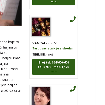
VANESA
/ Kod 60
osoba koje to
Tarot savjetnik je slobodan
i haljinu to
TEHNIKE:
tarot
 da se
Broj tel: 064/600-600
 haljinu imati
tel:0,93€ - mob:1,12€
aljina
min
a u snu znači
aljina
 u snu peru
ijela haljina
 znači da ćete