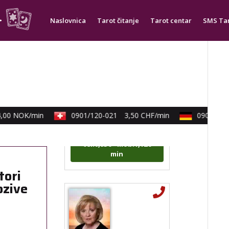
Naslovnica
Tarot čitanje
Tarot centar
SMS Ta
DIJA
/ Kod 64
Tarot savjetnik je slobodan
TEHNIKE:
vedska astrologija
(jyotish), reiki, tarot, oracle
karte, duhovni razgovori
0 NOK/min
0901/120-021
3,50 CHF/min
0900/830-3
Broj tel: 064/600-600
tel:0,93€ - mob:1,12€
min
tori
ozive