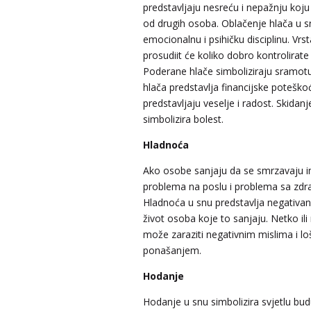
predstavljaju nesreću i nepažnju koju 
od drugih osoba. Oblačenje hlača u s
emocionalnu i psihičku disciplinu. Vrst
prosudiit će koliko dobro kontrolirat
Poderane hlače simboliziraju sramot
hlača predstavlja financijske potešk
predstavljaju veselje i radost. Skidan
simbolizira bolest.
Hladnoća
Ako osobe sanjaju da se smrzavaju i
problema na poslu i problema sa zdr
Hladnoća u snu predstavlja negativan
život osoba koje to sanjaju. Netko ili
može zaraziti negativnim mislima i l
ponašanjem.
Hodanje
Hodanje u snu simbolizira svjetlu bu