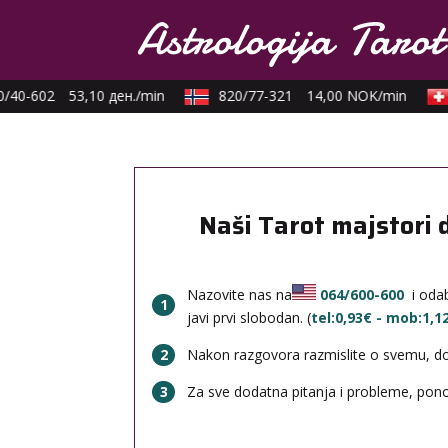
40-602
53,10 ден./min
820/77-321
14,00 NOK/min
Naši Tarot majstori 
Nazovite nas na
064/600-600
i odab
1
javi prvi slobodan. (
tel:0,93€ - mob:1,
2
Nakon razgovora razmislite o svemu, done
3
Za sve dodatna pitanja i probleme, po