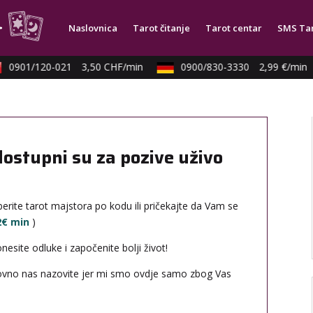
Naslovnica
Tarot čitanje
Tarot centar
SMS Ta
0901/120-021
3,50 CHF/min
0900/830-3330
2,99 €/min
dostupni su za pozive uživo
erite tarot majstora po kodu ili pričekajte da Vam se
12€ min
)
site odluke i započenite bolji život!
novno nas nazovite jer mi smo ovdje samo zbog Vas