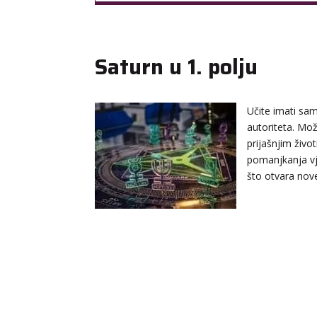
Saturn u 1. polju
Učite imati sam
autoriteta. Mo
prijašnjim život
pomanjkanja vj
što otvara nov