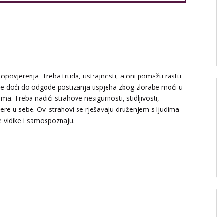
opovjerenja. Treba truda, ustrajnosti, a oni pomažu rastu
že doći do odgode postizanja uspjeha zbog zlorabe moći u
ima. Treba nadići strahove nesigurnosti, stidljivosti,
ere u sebe. Ovi strahovi se rješavaju druženjem s ljudima
e vidike i samospoznaju.