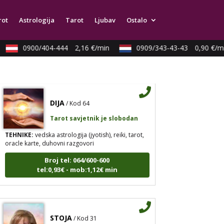
TEHNIKE:
numerologija, anđeoski i ljubavni tarot,
visak, yi ching, knjiga promjena mudrosti, rune,
rot
Astrologija
Tarot
Ljubav
Ostalo
izrada runskih amajlija
Broj tel: 064/600-600
tel:0,93€ - mob:1,12€ min
0900/404-444
2,16 €/min
0909/343-43-43
0,90 €/min
DIJA
/ Kod 64
Tarot savjetnik je slobodan
TEHNIKE:
vedska astrologija (jyotish), reiki, tarot,
oracle karte, duhovni razgovori
Broj tel: 064/600-600
tel:0,93€ - mob:1,12€ min
STOJA
/ Kod 31