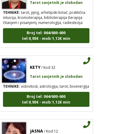
TEHNIKE:
tarot, jijing, arhetipski kotač, praktična
intuicija, kromoterapija, biblioterapija (terapija
čitanjem i pisanjem), numerologija, radiestezija
Broj tel: 064/600-600
tel:0,93€ - mob:1,12€ min
KETY
/ Kod 32
Tarot savjetnik je slobodan
TEHNIKE:
vidovitost, astrologija, tarot, bioenergija
Broj tel: 064/600-600
tel:0,93€ - mob:1,12€ min
JASNA
/ Kod 12